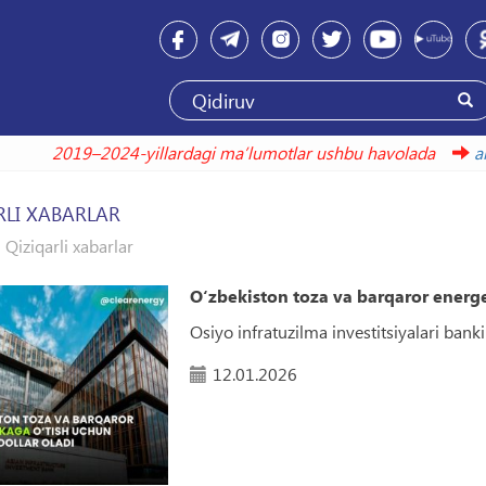
2019–2024-yillardagi maʼlumotlar ushbu h
RLI XABARLAR
Qiziqarli xabarlar
O‘zbekiston toza va barqaror energe
Osiyo infratuzilma investitsiyalari bank
12.01.2026