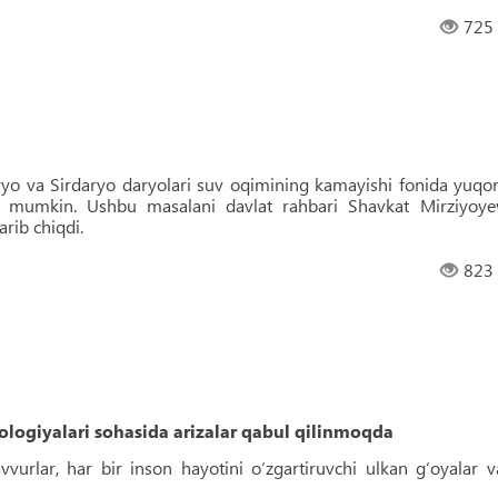
725
o va Sirdaryo daryolari suv oqimining kamayishi fonida yuqor
hi mumkin. Ushbu masalani davlat rahbari Shavkat Mirziyoye
rib chiqdi.
823
logiyalari sohasida arizalar qabul qilinmoqda
urlar, har bir inson hayotini o‘zgartiruvchi ulkan g‘oyalar v