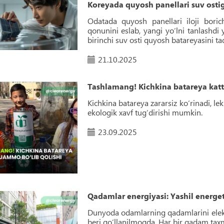
Koreyada quyosh panellari suv ostig
Odatada quyosh panellari iloji bor
qonunini eslab, yangi yo‘lni tanlashdi 
birinchi suv osti quyosh batareyasini taq
21.10.2025
Tashlamang! Kichkina batareya ka
Kichkina batareya zararsiz ko‘rinadi, le
ekologik xavf tug‘dirishi mumkin.
23.09.2025
Qadamlar energiyasi: Yashil energe
Dunyoda odamlarning qadamlarini elektr
beri qo‘llanilmoqda. Har bir qadam tax