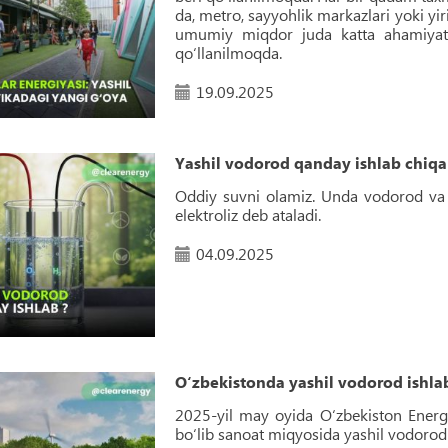
da, metro, sayyohlik markazlari yoki y
umumiy miqdor juda katta ahamiyat k
qo‘llanilmoqda.
19.09.2025
Yashil vodorod qanday ishlab chiqar
Oddiy suvni olamiz. Unda vodorod va 
elektroliz deb ataladi.
04.09.2025
O‘zbekistonda yashil vodorod ishlab
2025-yil may oyida O‘zbekiston Energ
bo‘lib sanoat miqyosida yashil vodorod is