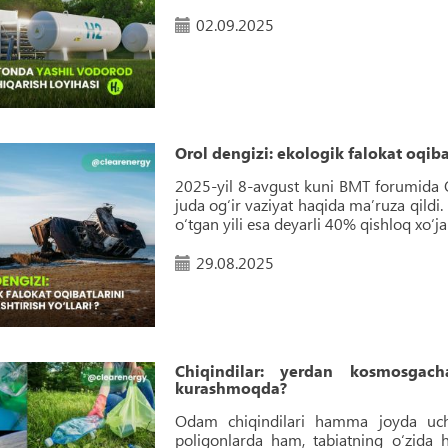
02.09.2025
Orol dengizi: ekologik falokat oqibat
2025-yil 8-avgust kuni BMT forumida O
juda og‘ir vaziyat haqida ma’ruza qildi.
o‘tgan yili esa deyarli 40% qishloq xo‘ja
29.08.2025
Chiqindilar: yerdan kosmosga
kurashmoqda?
Odam chiqindilari hamma joyda uchr
poligonlarda ham, tabiatning o‘zida