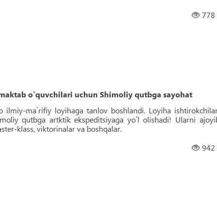
778
 maktab o`quvchilari uchun Shimoliy qutbga sayohat
ilmiy-ma`rifiy loyihaga tanlov boshlandi. Loyiha ishtirokchilar
liy qutbga artktik ekspeditsiyaga yo`l olishadi! Ularni ajoyi
ter-klass, viktorinalar va boshqalar.
942