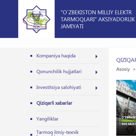
"O`ZBEKISTON MILLIY ELEKTR
TARMOQLARI" AKSIYADORLIK
JAMIYATI
Kompaniya haqida
QIZIQA
Asosiy
Qonunchilik hujjatlari
Investitsiya salohiyati
Qiziqarli xabarlar
Yangiliklar
Tarmoq ilmiy-texnik