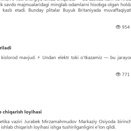
irik savdo majmualaridagi minglab odamlarni hisobga olgan holda
asb etadi. Bunday plitalar Buyuk Britaniyada muvaffaqiyatl
954
iladi
kislorod mavjud. ⚡️ Undan elektr toki o’tkazamiz — bu jarayo
771
 chiqarish loyihasi
etika vaziri Jurabek Mirzamahmudov Markaziy Osiyoda birinch
hlab chiqarish loyihasi ishga tushirilganligini e’lon qildi.