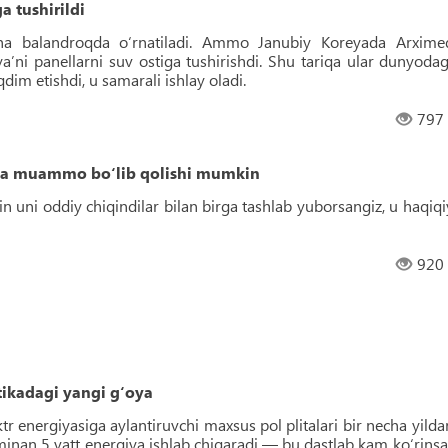
a tushirildi
icha balandroqda o‘rnatiladi. Ammo Janubiy Koreyada Arxime
yaʼni panellarni suv ostiga tushirishdi. Shu tariqa ular dunyodag
dim etishdi, u samarali ishlay oladi.
797
tta muammo bo‘lib qolishi mumkin
kin uni oddiy chiqindilar bilan birga tashlab yuborsangiz, u haqiqi
920
tikadagi yangi g‘oya
 energiyasiga aylantiruvchi maxsus pol plitalari bir necha yilda
minan 5 vatt energiya ishlab chiqaradi — bu dastlab kam ko‘rinsa