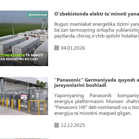
O‘zbekistonda elektr ta’minoti yana
Bugun mamlakat energetika tizimi yangi
ba’zan tarmoqning ortiqcha yuklanishig
paytlarda, chiroq o‘chib qolishi holatlar
04.01.2026
"Panasonic" Germaniyada quyosh en
jarayonlarini boshladi
Yaponiyaning Panasonik kompaniy
energiya platformasini Munxen shahri
"Panasonic HX" deb nomlanadi va u toza
energiya ta’minotini maqsad qilgan.
12.12.2025