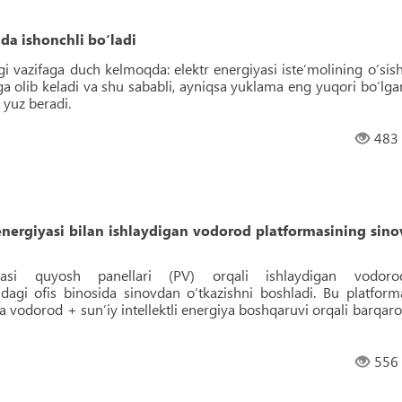
da ishonchli bo‘ladi
 vazifaga duch kelmoqda: elektr energiyasi iste’molining o‘sish
a olib keladi va shu sababli, ayniqsa yuklama eng yuqori bo‘lga
i yuz beradi.
483
ergiyasi bilan ishlaydigan vodorod platformasining sino
asi quyosh panellari (PV) orqali ishlaydigan vodoro
dagi ofis binosida sinovdan o‘tkazishni boshladi. Bu platform
 vodorod + sun’iy intellektli energiya boshqaruvi orqali barqaro
556