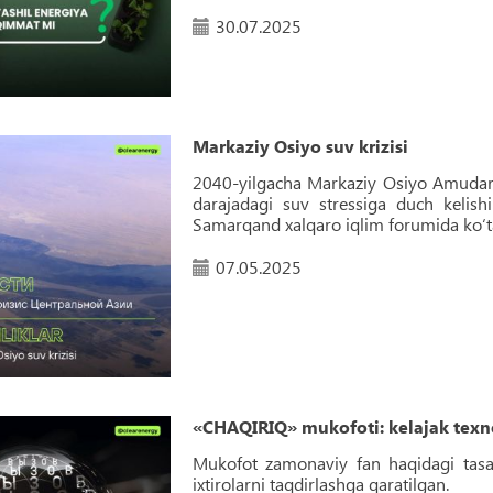
30.07.2025
Markaziy Osiyo suv krizisi
2040-yilgacha Markaziy Osiyo Amudary
darajadagi suv stressiga duch kelis
Samarqand xalqaro iqlim forumida ko‘ta
07.05.2025
«CHAQIRIQ» mukofoti: kelajak texno
Mukofot zamonaviy fan haqidagi tasavv
ixtirolarni taqdirlashga qaratilgan.