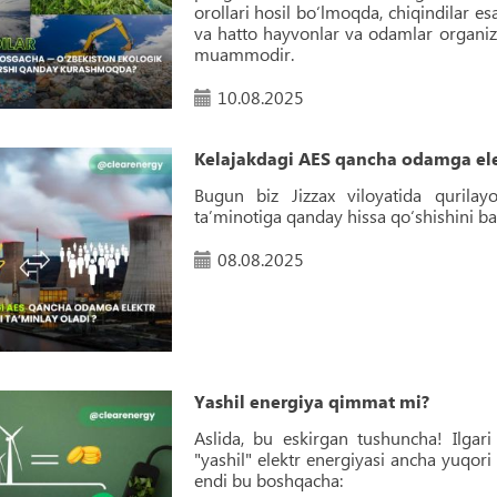
orollari hosil bo‘lmoqda, chiqindilar 
va hatto hayvonlar va odamlar organiz
muammodir.
10.08.2025
Kelajakdagi AES qancha odamga elek
Bugun biz Jizzax viloyatida qurilay
ta’minotiga qanday hissa qo‘shishini bat
08.08.2025
Yashil energiya qimmat mi?
Aslida, bu eskirgan tushuncha! Ilgar
"yashil" elektr energiyasi ancha yuqori
endi bu boshqacha: