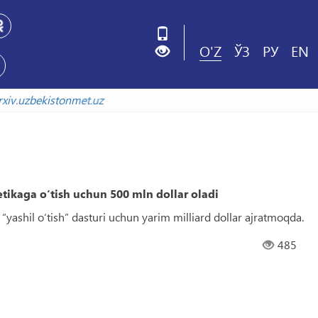
O'Z
ЎЗ
РУ
EN
avolada
arxiv.uzbekistonmet.uz
tikaga o‘tish uchun 500 mln dollar oladi
i “yashil o‘tish” dasturi uchun yarim milliard dollar ajratmoqda.
485