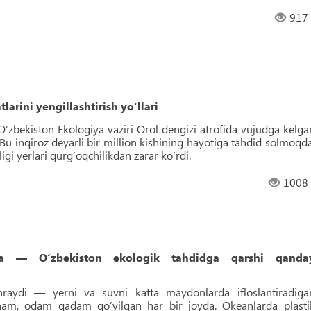
917
larini yengillashtirish yo‘llari
‘zbekiston Ekologiya vaziri Orol dengizi atrofida vujudga kelga
 Bu inqiroz deyarli bir million kishining hayotiga tahdid solmoqda
ligi yerlari qurg‘oqchilikdan zarar ko‘rdi.
1008
cha — O‘zbekiston ekologik tahdidga qarshi qanda
aydi — yerni va suvni katta maydonlarda ifloslantiradiga
 ham, odam qadam qo‘yilgan har bir joyda. Okeanlarda plasti