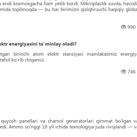
esa endi kosmosgacha ham yetib bordi. Mikroplastik suvda, havod
mida topilmoqda — bu har birimizni qiziqtiruvchi haqiqiy globa
990
tr energiyasini ta’minlay oladi?
otgan birinchi atom elektr stansiyasi mamlakatimiz energiy
afsil ko‘rib chiqamiz.
746
i quyosh panellari va shamol generatorlari qimmat bo‘lgan v
 edi. Ammo so‘nggi 10 yil ichida texnologiya juda rivojlandi — v