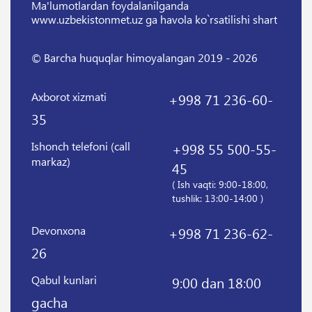
Ma'lumotlardan foydalanilganda
www.uzbekistonmet.uz ga havola ko`rsatilishi shart
© Barcha huquqlar himoyalangan 2019 - 2026
Axborot xizmati
+998 71 236-60-
35
Ishonch telefoni (call
+998 55 500-55-
markaz)
45
( Ish vaqti: 9:00-18:00,
tushlik: 13:00-14:00 )
Devonxona
+998 71 236-62-
26
Qabul kunlari
9:00 dan 18:00
gacha