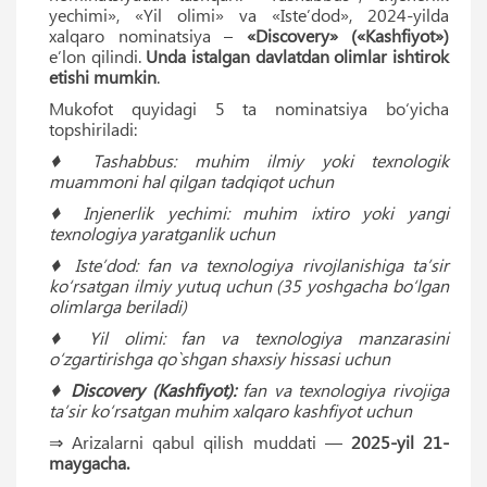
yechimi», «Yil olimi» va «Isteʼdod», 2024-yilda
xalqaro nominatsiya –
«Discovery» («Kashfiyot»)
eʼlon qilindi.
Unda istalgan davlatdan olimlar ishtirok
etishi mumkin
.
Mukofot quyidagi 5 ta nominatsiya bo‘yicha
topshiriladi:
♦ Tashabbus: muhim ilmiy yoki texnologik
muammoni hal qilgan tadqiqot uchun
♦ Injenerlik yechimi: muhim ixtiro yoki yangi
texnologiya yaratganlik uchun
♦ Isteʼdod: fan va texnologiya rivojlanishiga ta’sir
ko‘rsatgan ilmiy yutuq uchun (35 yoshgacha bo‘lgan
olimlarga beriladi)
♦ Yil olimi: fan va texnologiya manzarasini
o‘zgartirishga qo`shgan shaxsiy hissasi uchun
♦
Discovery (Kashfiyot):
fan va texnologiya rivojiga
ta’sir ko‘rsatgan muhim xalqaro kashfiyot uchun
⇒ Arizalarni qabul qilish muddati —
2025-yil 21-
maygacha.