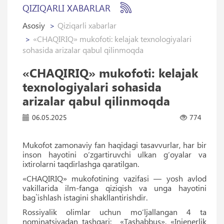
QIZIQARLI XABARLAR
Asosiy
Qiziqarli xabarlar
«CHAQIRIQ» mukofoti: kelajak texnologiyalari
sohasida arizalar qabul qilinmoqda
«CHAQIRIQ» mukofoti: kelajak
texnologiyalari sohasida
arizalar qabul qilinmoqda
06.05.2025
774
Mukofot zamonaviy fan haqidagi tasavvurlar, har bir
inson hayotini o‘zgartiruvchi ulkan g‘oyalar va
ixtirolarni taqdirlashga qaratilgan.
«CHAQIRIQ» mukofotining vazifasi — yosh avlod
vakillarida ilm-fanga qiziqish va unga hayotini
bag`ishlash istagini shakllantirishdir.
Rossiyalik olimlar uchun mo‘ljallangan 4 ta
nominatsiyadan tashqari: «Tashabbus», «Injenerlik