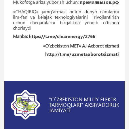
Mukofotga ariza yuborish uchun:
премиявызов.рф
«CHAQIRIQ» jamgʻarmasi butun dunyo olimlarini
ilm-fan va kelajak texnologiyalarini rivojlantirish
uchun chegaralarni birgalikda yengib oʻtishga
chorlaydi!
Manba:
https://t.me/clearenergy/2766
«O‘zbekiston MET» AJ Axborot xizmati
http://t.me/uzmetaxborotxizmati
"O`ZBEKISTON MILLIY ELEKTR
TARMOQLARI" AKSIYADORLIK
JAMIYATI