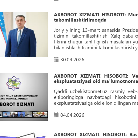
AXBOROT XIZMATI HISOBOTI: Muroja
takomillashtirilmoqda
Joriy yilning 13-mart sanasida Prezide
tizimini takomillashtirish, Xalq qabul
fikrini chuqur tahlil qilish masalalari 
bilan ishlash tizimini takomillashtirish 
30.04.2026
AXBOROT XIZMATI HISOBOTI: Veb-
ekspluatatsiyasi oid maʼlumotnoma 
Qadrli uzbekistonmet.uz rasmiy veb-s
e’tiboringizga navbatdagi hisobot
ekspluatatsiyasiga oid eʼlon qilingan 
04.04.2026
AXBOROT XIZMATI HISOBOTI: Rasmi