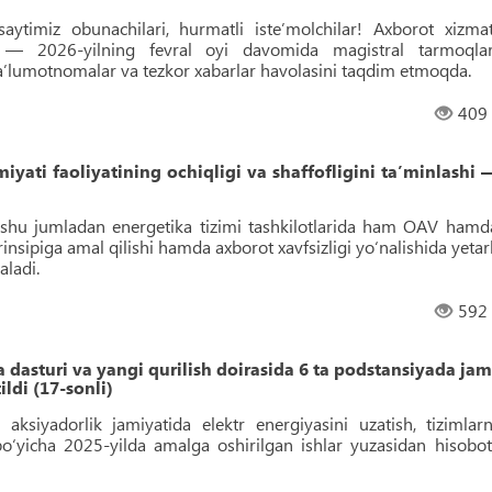
aytimiz obunachilari, hurmatli isteʼmolchilar! Axborot xizmat
ni — 2026-yilning fevral oyi davomida magistral tarmoqlar
maʼlumotnomalar va tezkor xabarlar havolasini taqdim etmoqda.
409
yati faoliyatining ochiqligi va shaffofligini taʼminlashi 
a, shu jumladan energetika tizimi tashkilotlarida ham OAV hamd
insipiga amal qilishi hamda axborot xavfsizligi yo‘nalishida yetarl
ladi.
592
dasturi va yangi qurilish doirasida 6 ta podstansiyada jam
ldi (17-sonli)
 aksiyadorlik jamiyatida elektr energiyasini uzatish, tizimlarn
h bo‘yicha 2025-yilda amalga oshirilgan ishlar yuzasidan hisobot