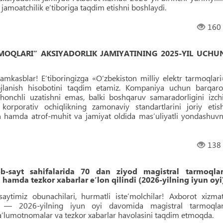
amoatchilik e’tiboriga taqdim etishni boshlaydi.
160
RMOQLARI” AKSIYADORLIK JAMIYATINING 2025-YIL UCHU
amkasblar! Eʼtiboringizga «O‘zbekiston milliy elektr tarmoqlari
ojlanish hisobotini taqdim etamiz. Kompaniya uchun barqaro
ishonchli uzatishni emas, balki boshqaruv samaradorligini izchi
h, korporativ ochiqlikning zamonaviy standartlarini joriy etish
h hamda atrof-muhit va jamiyat oldida masʼuliyatli yondashuvn
138
sayt sahifalarida 70 dan ziyod magistral tarmoqlar
amda tezkor xabarlar eʼlon qilindi (2026-yilning iyun oyi
aytimiz obunachilari, hurmatli isteʼmolchilar! Axborot xizmat
ini — 2026-yilning iyun oyi davomida magistral tarmoqlar
maʼlumotnomalar va tezkor xabarlar havolasini taqdim etmoqda.