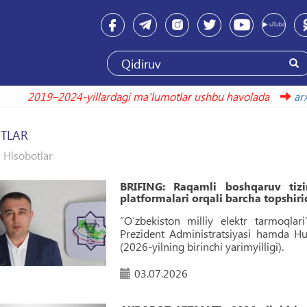
2019–2024-yillardagi maʼlumotlar ushbu hav
TLAR
Hisobotlar
BRIFING: Raqamli boshqaruv tizim
platformalari orqali barcha topshir
“O‘zbekiston milliy elektr tarmoqlari
Prezident Administratsiyasi hamda Huku
(2026-yilning birinchi yarimyilligi).
03.07.2026