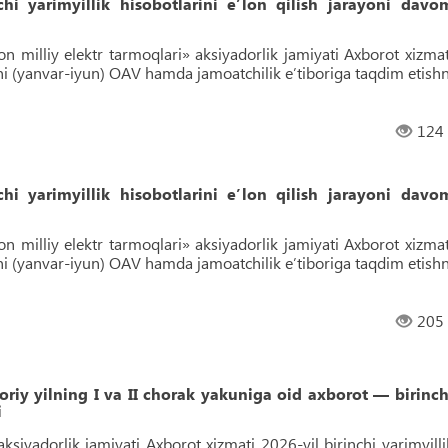
i yarimyillik hisobotlarini e’lon qilish jarayoni davo
n milliy elektr tarmoqlari» aksiyadorlik jamiyati Axborot xizmat
rini (yanvar-iyun) OAV hamda jamoatchilik e’tiboriga taqdim etishn
124
i yarimyillik hisobotlarini e’lon qilish jarayoni davo
n milliy elektr tarmoqlari» aksiyadorlik jamiyati Axborot xizmat
rini (yanvar-iyun) OAV hamda jamoatchilik e’tiboriga taqdim etishn
205
riy yilning I va II chorak yakuniga oid axborot — birinch
i
aksiyadorlik jamiyati Axborot xizmati 2026-yil birinchi yarimyilli