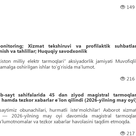
149
nitoring; Xizmat tekshiruvi va profilaktik suhbatlar
ish va tahlillar; Huquqiy savodxonlik
iston milliy elektr tarmoqlari” aksiyadorlik jamiyati Muvofiqli
malga oshirilgan ishlar to‘g‘risida maʼlumot.
216
sayt sahifalarida 45 dan ziyod magistral tarmoqlar
hamda tezkor xabarlar eʼlon qilindi (2026-yilning may oyi
aytimiz obunachilari, hurmatli isteʼmolchilar! Axborot xizmat
ini — 2026-yilning may oyi davomida magistral tarmoqlar
maʼlumotnomalar va tezkor xabarlar havolasini taqdim etmoqda.
217