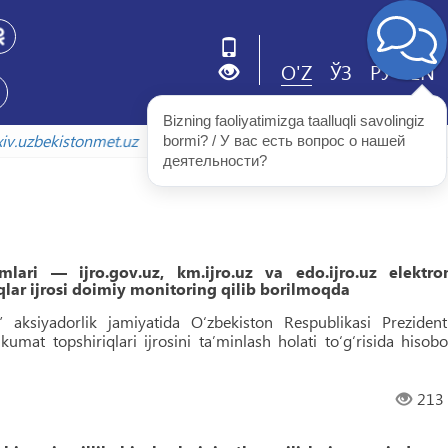
O'Z
ЎЗ
РУ
EN
Bizning faoliyatimizga taalluqli savolingiz 
olada
arxiv.uzbekistonmet.uz
bormi? / У вас есть вопрос о нашей 
деятельности?
lari — ijro.gov.uz, km.ijro.uz va edo.ijro.uz elektro
iqlar ijrosi doimiy monitoring qilib borilmoqda
” aksiyadorlik jamiyatida O‘zbekiston Respublikasi Prezidenti
mat topshiriqlari ijrosini taʼminlash holati to‘g‘risida hisobo
213