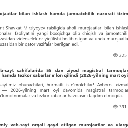
atlar bilan ishlash hamda jamoatchilik nazorati tizim
nt Shavkat Mirziyoyev raisligida aholi murojaatlari bilan ishlas
xonalari faoliyatini yangi bosqichga olib chiqish va jamoatchili
yuzasidan videoselektor yigʻilishi boʻlib oʻtgan va unda murojaatla
yuzasidan bir qator vazifalar berilgan edi.
325
sayt sahifalarida 55 dan ziyod magistral tarmoqlar
hamda tezkor xabarlar eʼlon qilindi (2026-yilning mart oyi
aytimiz obunachilari, hurmatli isteʼmolchilar! Axborot xizmat
ini — 2026-yilning mart oyi davomida magistral tarmoqlar
maʼlumotnomalar va tezkor xabarlar havolasini taqdim etmoqda.
391
y veb-sayt orqali qayd etilgan murojaatlar va ularg