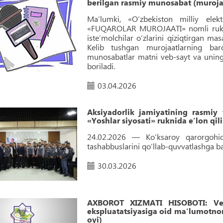
berilgan rasmiy munosabat (murojaa
Maʼlumki, «O‘zbekiston milliy elek
«FUQAROLAR MUROJAATI» nomli rukn tash
isteʼmolchilar o‘zlarini qiziqtirgan m
Kelib tushgan murojaatlarning bar
munosabatlar matni veb-sayt va uning 
boriladi.
03.04.2026
Aksiyadorlik jamiyatining rasmiy
«Yoshlar siyosati» ruknida e’lon qi
24.02.2026 — Ko‘ksaroy qarorgohid
tashabbuslarini qo‘llab-quvvatlashga ba
30.03.2026
AXBOROT XIZMATI HISOBOTI: Veb-
ekspluatatsiyasiga oid maʼlumotnom
oyi)