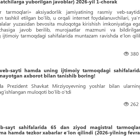
tchilarga yuborilgan javoblar) 2026-yil 1-chorak
tr tarmoqlari» aksiyadorlik jamiyatining rasmiy veb-saytid
kil etilgan bo‘lib, u orqali internet foydalanuvchilari, yaʼn
asalalar yuzasidan bevosita muloqotga kirishish imkoniyatiga ega
chasiga javob berilib, murojaatlar mazmuni va bildirilga
ijtimoiy tarmoqdagi sahifalarida muntazam ravishda eʼlon qili
380
 veb-sayti hamda uning ijtimoiy tarmoqdagi sahifalarid
linayotgan axborot bilan tanishib boring!
a Prezident Shavkat Mirziyoyevning yoshlar bilan ularnin
g‘ishlangan muloqoti bo‘lib o‘tdi
262
sayt sahifalarida 65 dan ziyod magistral tarmoqlar
a hamda tezkor xabarlar eʼlon qilindi (2026-yilning fevra