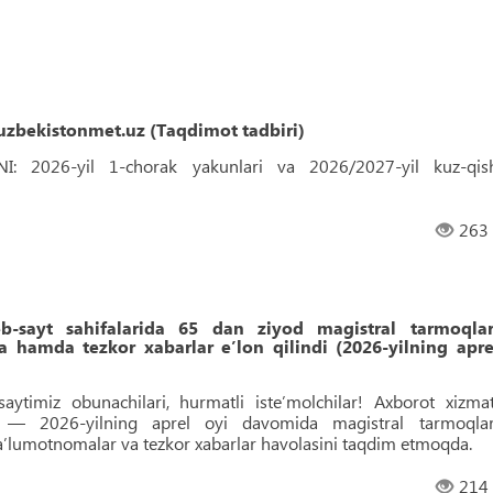
uzbekistonmet.uz (Taqdimot tadbiri)
2026-yil 1-chorak yakunlari va 2026/2027-yil kuz-qis
263
sayt sahifalarida 65 dan ziyod magistral tarmoqlar
 hamda tezkor xabarlar eʼlon qilindi (2026-yilning apre
aytimiz obunachilari, hurmatli isteʼmolchilar! Axborot xizmat
ni — 2026-yilning aprel oyi davomida magistral tarmoqlar
maʼlumotnomalar va tezkor xabarlar havolasini taqdim etmoqda.
214