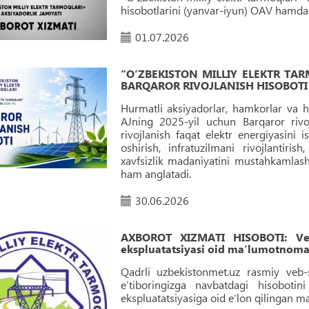
hisobotlarini (yanvar-iyun) OAV hamda j
01.07.2026
“O‘ZBEKISTON MILLIY ELEKTR TA
BARQAROR RIVOJLANISH HISOBOTI
Hurmatli aksiyadorlar, hamkorlar va h
AJning 2025-yil uchun Barqaror riv
rivojlanish faqat elektr energiyasini 
oshirish, infratuzilmani rivojlantiris
xavfsizlik madaniyatini mustahkamlas
ham anglatadi.
30.06.2026
AXBOROT XIZMATI HISOBOTI: Veb-
ekspluatatsiyasi oid maʼlumotnoma h
Qadrli uzbekistonmet.uz rasmiy veb-s
e’tiboringizga navbatdagi hisobot
ekspluatatsiyasiga oid eʼlon qilingan 