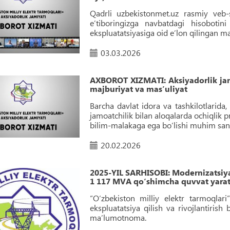
Qadrli uzbekistonmet.uz rasmiy veb-s
e’tiboringizga navbatdagi hisoboti
ekspluatatsiyasiga oid eʼlon qilingan 
03.03.2026
AXBOROT XIZMATI: Aksiyadorlik jami
majburiyat va masʼuliyat
Barcha davlat idora va tashkilotlarid
jamoatchilik bilan aloqalarda ochiqlik pr
bilim-malakaga ega bo‘lishi muhim sana
20.02.2026
2025-YIL SARHISOBI: Modernizatsiya 
1 117 MVA qo‘shimcha quvvat yarati
“O‘zbekiston milliy elektr tarmoqlari”
ekspluatatsiya qilish va rivojlantiris
maʼlumotnoma.