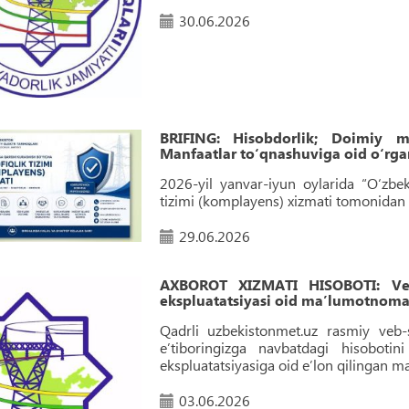
30.06.2026
BRIFING: Hisobdorlik; Doimiy mo
Manfaatlar to‘qnashuviga oid o‘rgan
2026-yil yanvar-iyun oylarida “O‘zbek
tizimi (komplayens) xizmati tomonidan a
29.06.2026
AXBOROT XIZMATI HISOBOTI: Veb-
ekspluatatsiyasi oid maʼlumotnoma 
Qadrli uzbekistonmet.uz rasmiy veb-s
e’tiboringizga navbatdagi hisobot
ekspluatatsiyasiga oid eʼlon qilingan 
03.06.2026