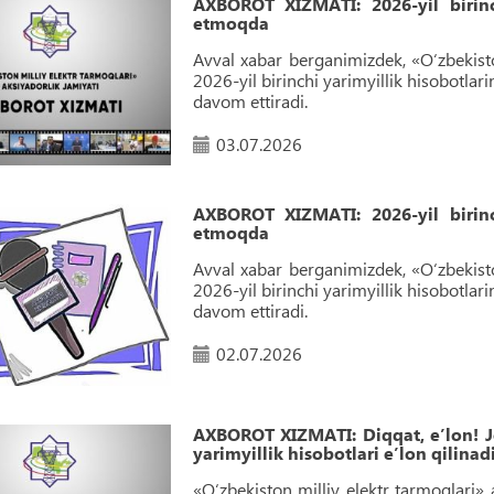
AXBOROT XIZMATI: 2026-yil birinch
etmoqda
Avval xabar berganimizdek, «O‘zbekisto
2026-yil birinchi yarimyillik hisobotla
davom ettiradi.
03.07.2026
AXBOROT XIZMATI: 2026-yil birinch
etmoqda
Avval xabar berganimizdek, «O‘zbekisto
2026-yil birinchi yarimyillik hisobotla
davom ettiradi.
02.07.2026
AXBOROT XIZMATI: Diqqat, e’lon! Jo
yarimyillik hisobotlari e’lon qilinad
«O‘zbekiston milliy elektr tarmoqlari» 