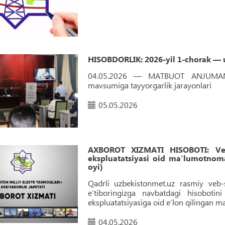
HISOBDORLIK: 2026-yil 1-chorak — 
04.05.2026 — MATBUOT ANJUMANI: 
mavsumiga tayyorgarlik jarayonlari
05.05.2026
AXBOROT XIZMATI HISOBOTI: Veb-
ekspluatatsiyasi oid maʼlumotnoma
oyi)
Qadrli uzbekistonmet.uz rasmiy veb-s
e’tiboringizga navbatdagi hisoboti
ekspluatatsiyasiga oid eʼlon qilingan 
04.05.2026