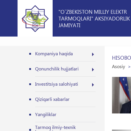
"O`ZBEKISTON MILLIY ELEKTR
TARMOQLARI" AKSIYADORLIK
JAMIYATI
Kompaniya haqida
HISOBO
Asosiy
Qonunchilik hujjatlari
Investitsiya salohiyati
Qiziqarli xabarlar
Yangiliklar
Tarmoq ilmiy-texnik