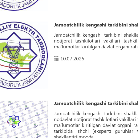
Jamoatchilik kengashi tarkibini shak
Jamoatchilik kengashi tarkibini shakll
notijorat tashkilotlari vakillari tashk
maʼlumotlar kiritilgan davlat organi rah
10.07.2025
Jamoatchilik kengashi tarkibini shak
Jamoatchilik kengashi tarkibini shakll
nodavlat notijorat tashkilotlari vakillari
maʼlumotlar kiritilgan davlat organi r
tarkibida ishchi (ekspert) guruhlar 
shakllantirilmoqda.