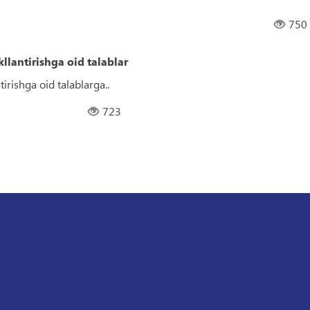
750
llantirishga oid talablar
irishga oid talablarga..
723