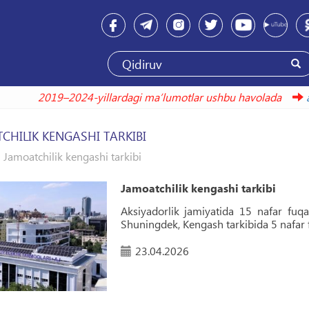
2019–2024-yillardagi maʼlumotlar ushbu havolada
arxiv
CHILIK KENGASHI TARKIBI
Jamoatchilik kengashi tarkibi
Jamoatchilik kengashi tarkibi
Aksiyadorlik jamiyatida 15 nafar fuqar
Shuningdek, Kengash tarkibida 5 nafar f
23.04.2026