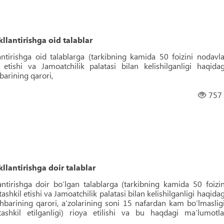
llantirishga oid talablar
antirishga oid talablarga (tarkibning kamida 50 foizini nodavla
il etishi va Jamoatchilik palatasi bilan kelishilganligi haqidag
barining qarori,
757
llantirishga doir talablar
antirishga doir bo‘lgan talablarga (tarkibning kamida 50 foizin
 tashkil etishi va Jamoatchilik palatasi bilan kelishilganligi haqidag
ahbarining qarori, aʼzolarining soni 15 nafardan kam bo‘lmasligi
tashkil etilganligi) rioya etilishi va bu haqdagi maʼlumotla