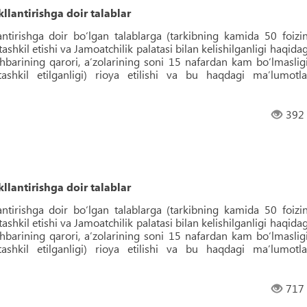
llantirishga doir talablar
antirishga doir bo‘lgan talablarga (tarkibning kamida 50 foizin
 tashkil etishi va Jamoatchilik palatasi bilan kelishilganligi haqidag
ahbarining qarori, aʼzolarining soni 15 nafardan kam bo‘lmasligi
tashkil etilganligi) rioya etilishi va bu haqdagi maʼlumotla
392
llantirishga doir talablar
antirishga doir bo‘lgan talablarga (tarkibning kamida 50 foizin
 tashkil etishi va Jamoatchilik palatasi bilan kelishilganligi haqidag
ahbarining qarori, aʼzolarining soni 15 nafardan kam bo‘lmasligi
tashkil etilganligi) rioya etilishi va bu haqdagi maʼlumotla
717