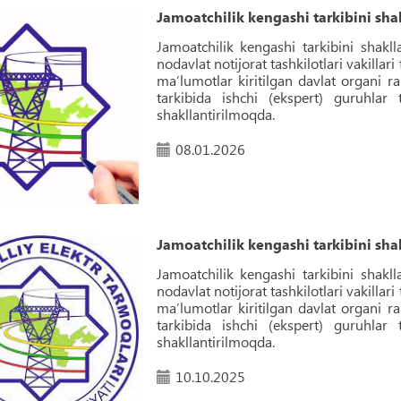
Jamoatchilik kengashi tarkibini shak
Jamoatchilik kengashi tarkibini shakll
nodavlat notijorat tashkilotlari vakillari
maʼlumotlar kiritilgan davlat organi r
tarkibida ishchi (ekspert) guruhlar 
shakllantirilmoqda.
08.01.2026
Jamoatchilik kengashi tarkibini shak
Jamoatchilik kengashi tarkibini shakll
nodavlat notijorat tashkilotlari vakillari
maʼlumotlar kiritilgan davlat organi r
tarkibida ishchi (ekspert) guruhlar 
shakllantirilmoqda.
10.10.2025