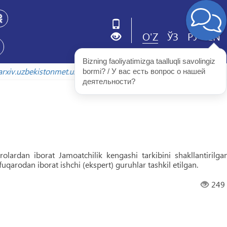
O'Z
ЎЗ
РУ
EN
Bizning faoliyatimizga taalluqli savolingiz 
.uzbekistonmet.uz
bormi? / У вас есть вопрос о нашей 
деятельности?
olardan iborat Jamoatchilik kengashi tarkibini shakllantirilgan
uqarodan iborat ishchi (ekspert) guruhlar tashkil etilgan.
249