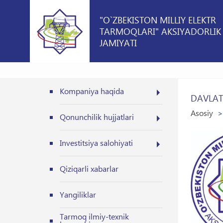
"O`ZBEKISTON MILLIY ELEKTR
TARMOQLARI" AKSIYADORLIK
JAMIYATI
Kompaniya haqida
DAVLAT 
Asosiy
Qonunchilik hujjatlari
Investitsiya salohiyati
Qiziqarli xabarlar
Yangiliklar
Tarmoq ilmiy-texnik