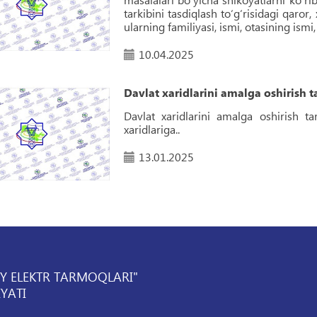
tarkibini tasdiqlash toʻgʻrisidagi qaror
ularning familiyasi, ismi, otasining ismi,
10.04.2025
Davlat xaridlarini amalga oshirish ta
Davlat xaridlarini amalga oshirish ta
xaridlariga..
13.01.2025
IY ELEKTR TARMOQLARI"
YATI