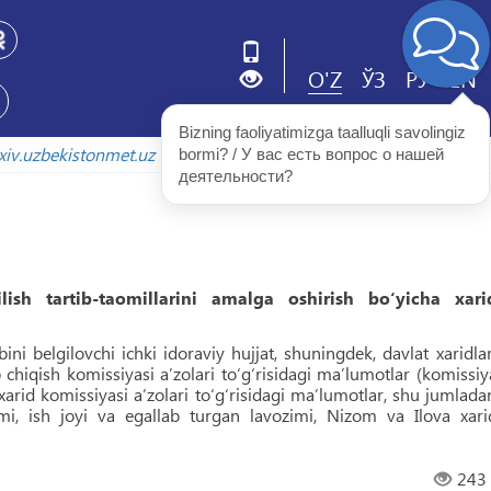
O'Z
ЎЗ
РУ
EN
Bizning faoliyatimizga taalluqli savolingiz 
arxiv.uzbekistonmet.uz
bormi? / У вас есть вопрос о нашей 
деятельности?
ish tartib-taomillarini amalga oshirish bo‘yicha xari
bini belgilovchi ichki idoraviy hujjat, shuningdek, davlat xaridlar
b chiqish komissiyasi aʼzolari toʻgʻrisidagi maʼlumotlar (komissiy
, xarid komissiyasi aʼzolari toʻgʻrisidagi maʼlumotlar, shu jumlada
ismi, ish joyi va egallab turgan lavozimi, Nizom va Ilova xari
243