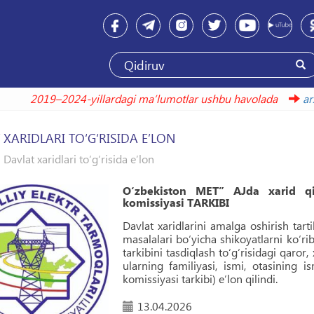
2019–2024-yillardagi maʼlumotlar ushbu havolada
XARIDLARI TO‘G‘RISIDA EʼLON
Davlat xaridlari to‘g‘risida eʼlon
O‘zbekiston MET” AJda xarid qil
komissiyasi TARKIBI
Davlat xaridlarini amalga oshirish tarti
masalalari boʻyicha shikoyatlarni koʻri
tarkibini tasdiqlash toʻgʻrisidagi qaror
ularning familiyasi, ismi, otasining 
komissiyasi tarkibi) eʼlon qilindi.
13.04.2026