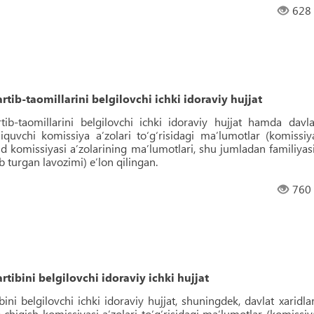
628
rtib-taomillarini belgilovchi ichki idoraviy hujjat
rtib-taomillarini belgilovchi ichki idoraviy hujjat hamda davla
hiquvchi komissiya aʼzolari to‘g‘risidagi maʼlumotlar (komissiy
rid komissiyasi aʼzolarining maʼlumotlari, shu jumladan familiyasi
ab turgan lavozimi) eʼlon qilingan.
760
rtibini belgilovchi idoraviy ichki hujjat
bini belgilovchi ichki idoraviy hujjat, shuningdek, davlat xaridlar
b chiqish komissiyasi aʼzolari toʻgʻrisidagi maʼlumotlar (komissiy