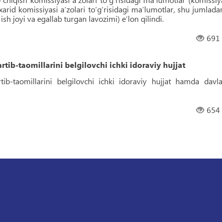
, xarid komissiyasi aʼzolari toʻgʻrisidagi maʼlumotlar, shu jumlada
 ish joyi va egallab turgan lavozimi) eʼlon qilindi.
691
rtib-taomillarini belgilovchi ichki idoraviy hujjat
rtib-taomillarini belgilovchi ichki idoraviy hujjat hamda davla
654