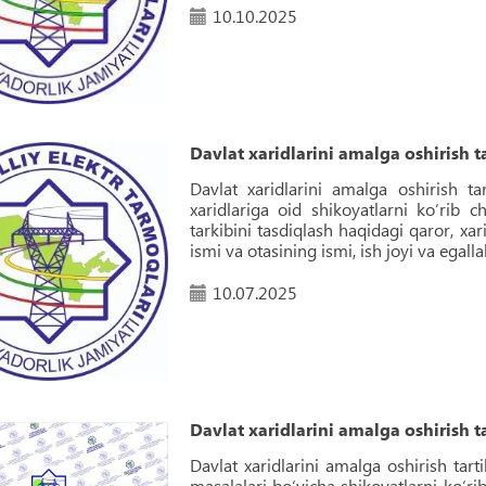
10.10.2025
Davlat xaridlarini amalga oshirish ta
Davlat xaridlarini amalga oshirish ta
xaridlariga oid shikoyatlarni ko‘rib c
tarkibini tasdiqlash haqidagi qaror, xa
ismi va otasining ismi, ish joyi va egall
10.07.2025
Davlat xaridlarini amalga oshirish ta
Davlat xaridlarini amalga oshirish tarti
masalalari boʻyicha shikoyatlarni koʻri