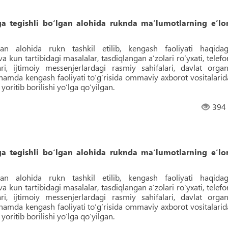
iga tegishli bo‘lgan alohida ruknda maʼlumotlarning eʼlo
gan alohida rukn tashkil etilib, kengash faoliyati haqidag
va kun tartibidagi masalalar, tasdiqlangan aʼzolari ro‘yxati, telefo
i, ijtimoiy messenjerlardagi rasmiy sahifalari, davlat organ
 hamda kengash faoliyati to‘g‘risida ommaviy axborot vositalarid
oritib borilishi yo‘lga qo‘yilgan.
394
iga tegishli bo‘lgan alohida ruknda maʼlumotlarning eʼlo
gan alohida rukn tashkil etilib, kengash faoliyati haqidag
va kun tartibidagi masalalar, tasdiqlangan aʼzolari ro‘yxati, telefo
i, ijtimoiy messenjerlardagi rasmiy sahifalari, davlat organ
 hamda kengash faoliyati to‘g‘risida ommaviy axborot vositalarid
oritib borilishi yo‘lga qo‘yilgan.