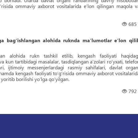
ib boriladi. Ularda davlat organi rahbarining davriy hisobotlar
g‘risida ommaviy axborot vositalarida eʼlon qilingan maqola v
685
iga bag‘ishlangan alohida ruknda maʼlumotlar eʼlon qili
gan alohida rukn tashkil etilib, kengash faoliyati haqidag
va kun tartibidagi masalalar, tasdiqlangan aʼzolari ro‘yxati, telefo
i, ijtimoiy messenjerlardagi rasmiy sahifalari, davlat organ
 hamda kengash faoliyati to‘g‘risida ommaviy axborot vositalarid
oritib borilishi yo‘lga qo‘yilgan.
792