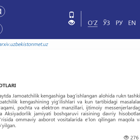
O'Z
ЎЗ
РУ
EN
.uzbekistonmet.uz
OTLARI
aytda Jamoatchilik kengashiga bag‘ishlangan alohida rukn tashki
oatchilik kengashining yig‘ilishlari va kun tartibidagi masalalar
 raqami, pochta va elektron manzillari, ijtimoiy messenjerlardag
 Aksiyadorlik jamiyati boshqaruvi raisining davriy hisobotlar
g‘risida ommaviy axborot vositalarida eʼlon qilingan maqola v
‘yilgan.
276