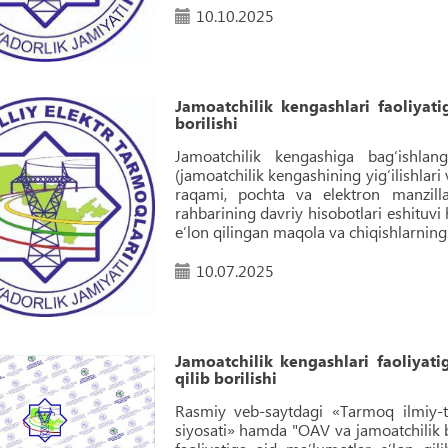
10.10.2025
Jamoatchilik kengashlari faoliyat
borilishi
Jamoatchilik kengashiga bag‘ishlan
(jamoatchilik kengashining yig‘ilishlari 
raqami, pochta va elektron manzillar
rahbarining davriy hisobotlari eshituvi
eʼlon qilingan maqola va chiqishlarning y
10.07.2025
Jamoatchilik kengashlari faoliyat
qilib borilishi
Rasmiy veb-saytdagi «Tarmoq ilmiy-te
siyosati» hamda "OAV va jamoatchilik bi