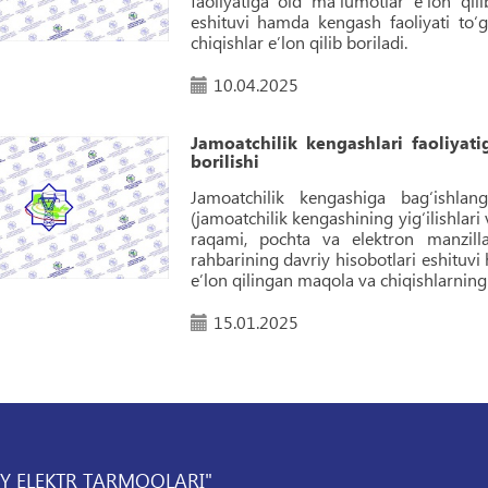
faoliyatiga oid maʼlumotlar eʼlon qil
eshituvi hamda kengash faoliyati to‘
chiqishlar eʼlon qilib boriladi.
10.04.2025
Jamoatchilik kengashlari faoliyat
borilishi
Jamoatchilik kengashiga bag‘ishlan
(jamoatchilik kengashining yig‘ilishlari 
raqami, pochta va elektron manzillar
rahbarining davriy hisobotlari eshituvi
eʼlon qilingan maqola va chiqishlarning y
15.01.2025
IY ELEKTR TARMOQLARI"