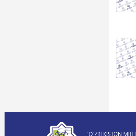
"O`ZBEKISTON MILL