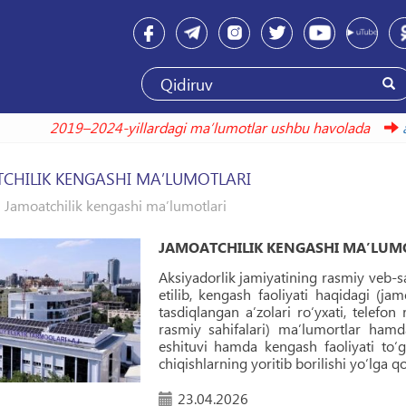
2019–2024-yillardagi maʼlumotlar ushbu havolada
arxiv
CHILIK KENGASHI MAʼLUMOTLARI
Jamoatchilik kengashi maʼlumotlari
JAMOATCHILIK KENGASHI MAʼLUM
Aksiyadorlik jamiyatining rasmiy veb-s
etilib, kengash faoliyati haqidagi (jam
tasdiqlangan aʼzolari ro‘yxati, telefon
rasmiy sahifalari) maʼlumortlar hamda
eshituvi hamda kengash faoliyati to‘
chiqishlarning yoritib borilishi yo‘lga qo
23.04.2026