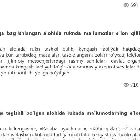
691
iga bag‘ishlangan alohida ruknda maʼlumotlar eʼlon qili
gan alohida rukn tashkil etilib, kengash faoliyati haqidag
va kun tartibidagi masalalar, tasdiqlangan aʼzolari ro‘yxati, telefo
i, ijtimoiy messenjerlardagi rasmiy sahifalari, davlat organ
 hamda kengash faoliyati to‘g‘risida ommaviy axborot vositalarid
oritib borilishi yo‘lga qo‘yilgan.
710
iga tegishli bo‘lgan alohida ruknda maʼlumotlarning eʼlo
xnik kengashi», «Kasaba uyushmasi», «Xotin-qizlar", «Yoshla
lan ishlash» ruknlarida turli jamoatchilik kengashi va tuzilmalar