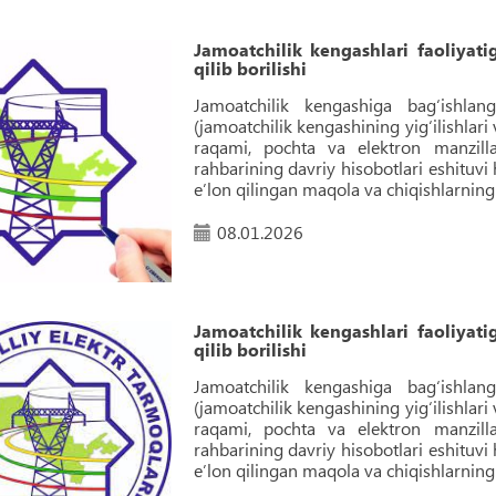
Jamoatchilik kengashlari faoliyat
qilib borilishi
Jamoatchilik kengashiga bag‘ishlan
(jamoatchilik kengashining yig‘ilishlari 
raqami, pochta va elektron manzillar
rahbarining davriy hisobotlari eshituvi
eʼlon qilingan maqola va chiqishlarning y
08.01.2026
Jamoatchilik kengashlari faoliyat
qilib borilishi
Jamoatchilik kengashiga bag‘ishlan
(jamoatchilik kengashining yig‘ilishlari 
raqami, pochta va elektron manzillar
rahbarining davriy hisobotlari eshituvi
eʼlon qilingan maqola va chiqishlarning y