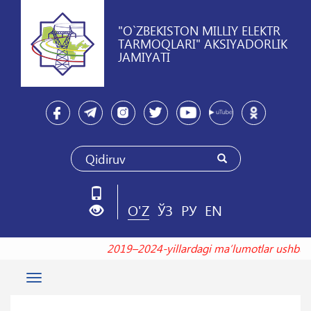
"O`ZBEKISTON MILLIY ELEKTR
TARMOQLARI" AKSIYADORLIK
JAMIYATI
O'Z
ЎЗ
РУ
EN
2019–2024-yillardagi maʼlumotlar ushb
Toggle
navigation