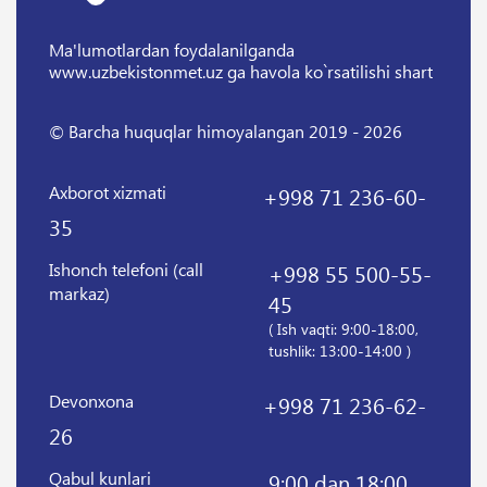
Ma'lumotlardan foydalanilganda
www.uzbekistonmet.uz ga havola ko`rsatilishi shart
© Barcha huquqlar himoyalangan 2019 - 2026
Axborot xizmati
+998 71 236-60-
35
Ishonch telefoni (call
+998 55 500-55-
markaz)
45
( Ish vaqti: 9:00-18:00,
tushlik: 13:00-14:00 )
Devonxona
+998 71 236-62-
26
Qabul kunlari
9:00 dan 18:00