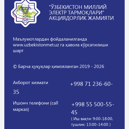
"ЎЗБЕКИСТОН МИЛЛИЙ
ЭЛЕКТР ТАРМОҚЛАРИ"
АКЦИЯДОРЛИК ЖАМИЯТИ
Маълумотлардан фойдаланилганда
www.uzbekistonmet.uz га ҳавола кўрсатилиши
шарт
© Барча ҳуқуқлар ҳимояланган 2019 - 2026
Ахборот хизмати
+998 71 236-60-
35
Ишонч телефони (call
+998 55 500-55-
марказ)
45
( Иш вақти: 9:00-18:00,
тушлик: 13:00-14:00 )