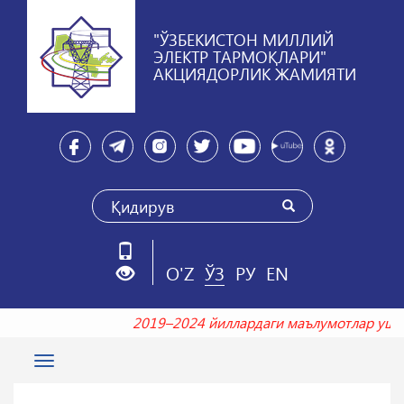
"ЎЗБЕКИСТОН МИЛЛИЙ
ЭЛЕКТР ТАРМОҚЛАРИ"
АКЦИЯДОРЛИК ЖАМИЯТИ
O'Z
ЎЗ
РУ
EN
2019–2024 йиллардаги маълумотлар у
Toggle
navigation