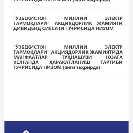
"ЎЗБEКИСТОН МИЛЛИЙ ЭЛEКТР
ТАРМОҚЛАРИ" АКЦИЯДОРЛИК ЖАМИЯТИ
ДИВИДЕНД СИЁСАТИ ТЎҒРИСИДА НИЗОМ
"ЎЗБEКИСТОН МИЛЛИЙ ЭЛEКТР
ТАРМОҚЛАРИ" АКЦИЯДОРЛИК ЖАМИЯТИДА
МАНФААТЛАР ТЎҚНАШУВИ ЮЗАГА
КЕЛГАНДА ҲАРАКАТЛАНИШ ТАРТИБИ
ТЎҒРИСИДА НИЗОМ (янги таҳрирда)