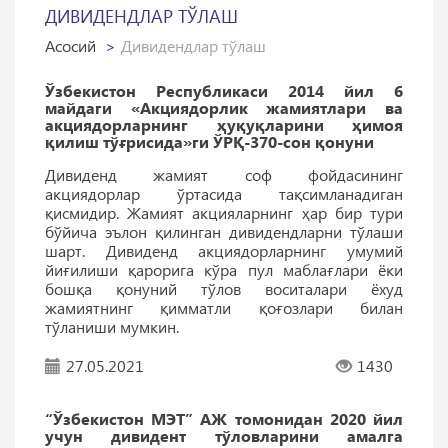
ДИВИДЕНДЛАР ТЎЛАШ
Асосий
Дивидендлар тўлаш
Ўзбекистон Республикаси 2014 йил 6
майдаги «Акциядорлик жамиятлари ва
акциядорларнинг ҳуқуқларини ҳимоя
қилиш тўғрисида»ги ЎРҚ-370-сон қонуни
Дивиденд жамият соф фойдасининг
акциядорлар ўртасида тақсимланадиган
қисмидир. Жамият акцияларнинг ҳар бир тури
бўйича эълон қилинган дивидендларни тўлаши
шарт. Дивиденд акциядорларнинг умумий
йиғилиши қарорига кўра пул маблағлари ёки
бошқа қонуний тўлов воситалари ёхуд
жамиятнинг қимматли қоғозлари билан
тўланиши мумкин.
27.05.2021
1430
“Ўзбекистон МЭТ” АЖ томонидан 2020 йил
учун дивидент тўловларини амалга