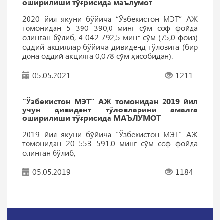
оширилиши тўғрисида маълумот
2020 йил якуни бўйича “Ўзбекистон МЭТ” АЖ
томонидан 5 390 390,0 минг сўм соф фойда
олинган бўлиб, 4 042 792,5 минг сўм (75,0 фоиз)
оддий акциялар бўйича дивиденд тўловига (бир
дона оддий акцияга 0,078 сўм ҳисобидан).
05.05.2021
1211
“Ўзбекистон МЭТ” АЖ томонидан 2019 йил
учун дивидент тўловларини амалга
оширилиши тўғрисида МАЪЛУМОТ
2019 йил якуни бўйича “Ўзбекистон МЭТ” АЖ
томонидан 20 553 591,0 минг сўм соф фойда
олинган бўлиб,
05.05.2019
1184