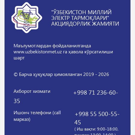
"ЎЗБЕКИСТОН МИЛЛИЙ
ЭЛЕКТР ТАРМОҚЛАРИ"
АКЦИЯДОРЛИК ЖАМИЯТИ
Маълумотлардан фойдаланилганда
www.uzbekistonmet.uz га ҳавола кўрсатилиши
шарт
© Барча ҳуқуқлар ҳимояланган 2019 - 2026
Ахборот хизмати
+998 71 236-60-
35
Ишонч телефони (call
+998 55 500-55-
марказ)
45
( Иш вақти: 9:00-18:00,
тушлик: 13:00-14:00 )