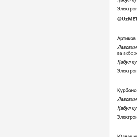
Электрон
@UzMET
Артиков
Лавозим
ва ахбор
Қабул ку
Электрон
Қурбоно
Лавозим
Қабул ку
Электрон
Юлдашев