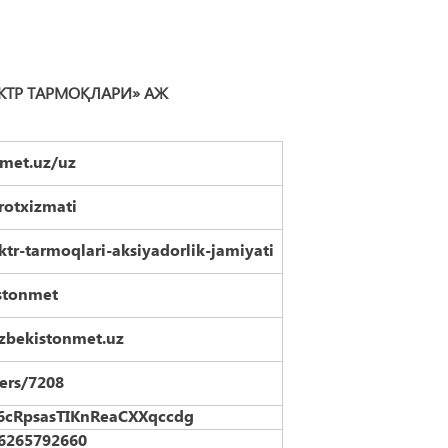
КТР ТАРМОҚЛАРИ» АЖ
nmet.uz/uz
rotxizmati
tr-tarmoqlari-aksiyadorlik-jamiyati
stonmet
zbekistonmet.uz
sers/7208
6cRpsasTIKnReaCXXqccdg
26265792660