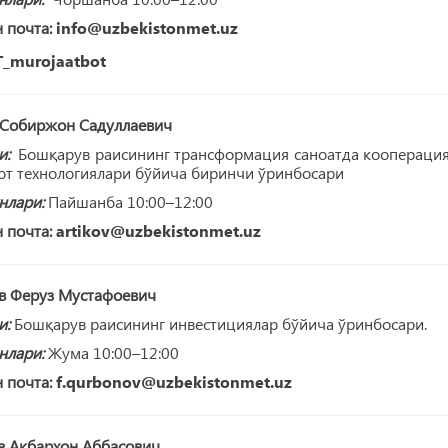
 почта:
info@uzbekistonmet.uz
_murojaatbot
 Собиржон Садуллаевич
и:
Бошқарув раисининг трансформация саноатда коопераци
от технологиялари бўйича биринчи ўринбосари
нлари:
Пайшанба 10:00–12:00
 почта:
artikov@uzbekistonmet.uz
в Феруз Мустафоевич
и:
Бошқарув раисининг инвестициялар бўйича ўринбосари.
нлари:
Жума 10:00–12:00
 почта:
f.qurbonov@uzbekistonmet.uz
 Акбархон Аббасович