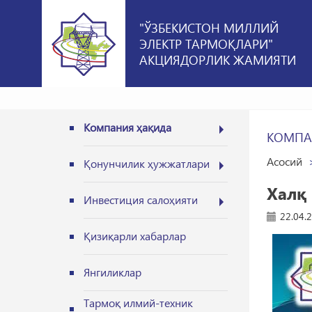
"ЎЗБЕКИСТОН МИЛЛИЙ
ЭЛЕКТР ТАРМОҚЛАРИ"
АКЦИЯДОРЛИК ЖАМИЯТИ
Компания ҳақида
КОМПА
Асосий
Қонунчилик ҳужжатлари
Халқ
Инвестиция салоҳияти
22.04.
Қизиқарли хабарлар
Янгиликлар
Тармоқ илмий-техник