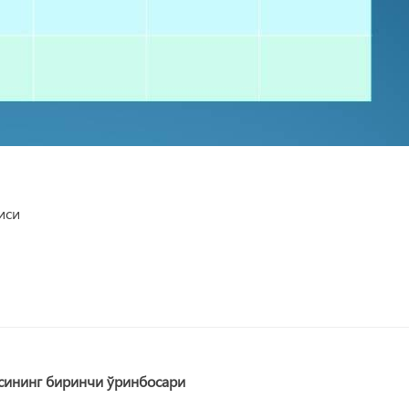
иси
сининг биринчи ўринбосари