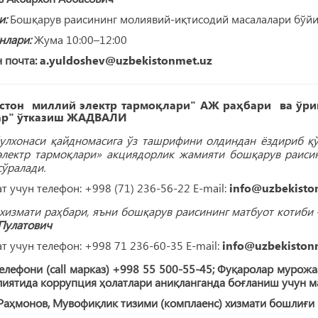
и:
Бошқарув раисининг молиявий-иқтисодий масалалари бўй
нлари:
Жума 10:00–12:00
 почта:
a.yuldoshev@uzbekistonmet.uz
стон миллий электр тармоқлари" АЖ раҳбари ва ўри
ар" ўтказиш ЖАДВАЛИ
булхонаси қайдномасига ўз ташрифини олдиндан ёздириб қў
электр тармоқлари» акциядорлик жамияти бошқарув раис
ўралади.
 учун телефон: +998 (71) 236-56-22 E-mail:
info@uzbekisto
хизмати раҳбари, яъни бошқарув раисининг матбуот котиби
Пулатович
 учун телефон: +998 71 236-60-35 E-mail:
info@uzbekiston
лефони (call марказ) +998 55 500-55-45; Фуқаролар мурожа
ятида коррупция ҳолатлари аниқланганда боғланиш учун ма
Раҳмонов, Мувофиқлик тизими (комплаенс) хизмати бошлиғи