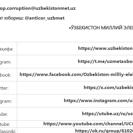
top.corruption@uzbekistonmet.uz
т юбориш:
@anticor_uzbmet
«ЎЗБЕКИСТОН МИЛЛИЙ ЭЛЕ
https://www.uzbekisto
аҳифа:
https://t.me/uzmetaxbo
gram:
https://www.facebook.com/Ozbekiston-milliy-elek
book:
https://x.com/uzbeki
tter:
https://www.instagram.com/u
agram:
https://utube.uz/ru/u
ube:
https://www.youtube.com/channel/UC
tube:
https://ok.ru/group/610
assniki