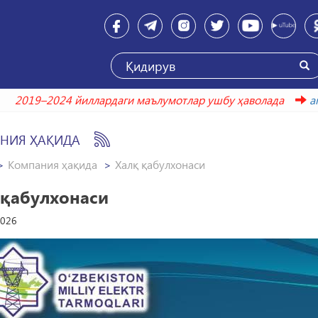
2019–2024 йиллардаги маълумотлар ушбу ҳаво
НИЯ ҲАҚИДА
Компания ҳақида
Халқ қабулхонаси
 қабулхонаси
2026