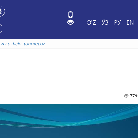
O'Z
ЎЗ
РУ
EN
лада
arxiv.uzbekistonmet.uz
779