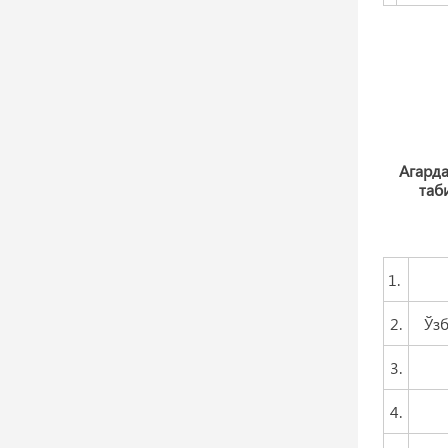
Агарда
таб
1.
2.
Ўзбе
3.
4.