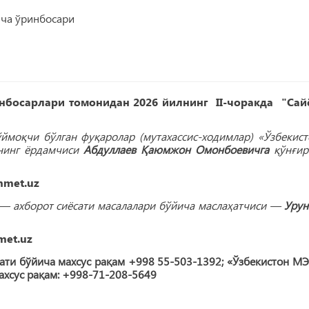
ича ўринбосари
нбосарлари томонидан 2026 йилнинг II-чоракда "Сай
ймоқчи бўлган фуқаролар (мутахассис-ходимлар) «Ўзбекист
ининг ёрдамчиси
Абдуллаев Қаюмжон Омонбоевичга
қўнғир
nmet.uz
 ― ахборот сиёсати масалалари бўйича маслаҳатчиси ―
Урун
met.uz
ати бўйича махсус рақам +998 55-503-1392; «Ўзбекистон МЭ
хсус рақам: +998-71-208-5649