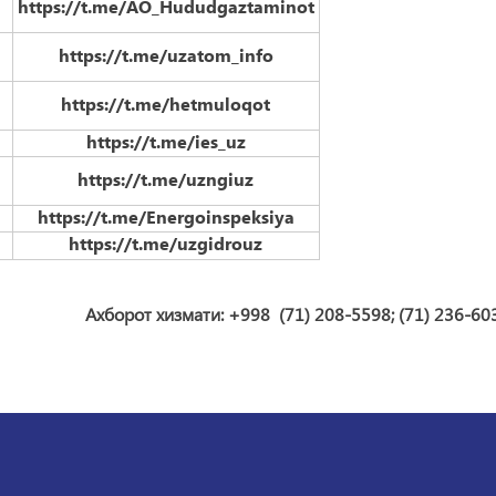
https://t.me/AO_Hududgaztaminot
https://t.me/uzatom_info
https://t.me/hetmuloqot
https://t.me/ies_uz
https://t.me/uzngiuz
https://t.me/Energoinspeksiya
https://t.me/uzgidrouz
Ахборот хизмати: +998 (71) 208-5598; (71)
236-603