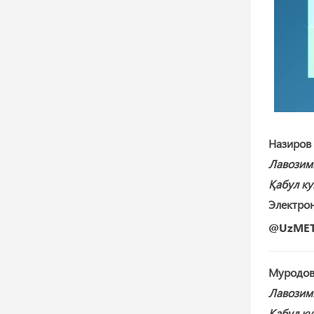
Назиров
Лавозим
Қабул ку
Электрон
@UzMET
Муродов
Лавозим
Қабул ку