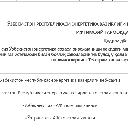
ЎЗБЕКИСТОН РЕСПУБЛИКАСИ ЭНЕРГЕТИКА ВАЗИРЛИГИ
ИЖТИМОИЙ ТАРМОҚДА
Қадрли дўс
 сиз Ўзбекистон энергетика соҳаси ривожланиши ҳақидаги маъ
иий газ истеъмоли билан боғлиқ саволларингиз бўлса, у ҳолд
ташкилотларнинг Телеграм каналлар
Ўзбекистон Республикаси энергетика вазирлиги веб-сайти
кистон Республикаси энергетика вазирлиги телеграм канал
«Ўзбекнефтгаз» АЖ телеграм канали
«Ўзтрансгаз» АЖ телеграм канали