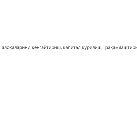
я алоқаларини кенгайтириш, капитал қурилиш, рақамлаштир