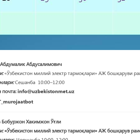
 Абдумалик Абдусалимович
и:
«Ўзбекистон миллий электр тармоқлари» АЖ бошқаруви ра
нлари:
Сешанба 10:00–12:00
 почта:
info@uzbekistonmet.uz
_murojaatbot
 Бобуржон Хакимжон Ўғли
и:
«Ўзбекистон миллий электр тармоқлари» АЖ бошқарув раи
нлари:
Чоршанба 10:00–12:00