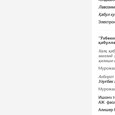
Лавозим
Қабул ку
Электрон
"Ўзбеки
қабулл
Халқ қа
миллий 
қилиши с
Мурожаат
Ахборот 
Улуғбек 
Мурожаат
Ишонч те
АЖ фаоли
Алишер 