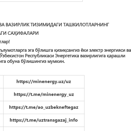
 ВА ВАЗИРЛИК ТИЗИМИДАГИ ТАШКИЛОТЛАРНИНГ
ГИ САҲИФАЛАРИ
тлар!
лумотларга эга бўлишга қизиқсангиз ёки электр энергияси ва
а Ўзбекистон Республикаси Энергетика вазирлигига қарашли
ига обуна бўлишингиз мумкин.
https://minenergy.uz/uz
https://t.me/minenergy_uz
и
https://t.me/ao_uzbekneftegaz
https://t.me/uztransgazaj_info