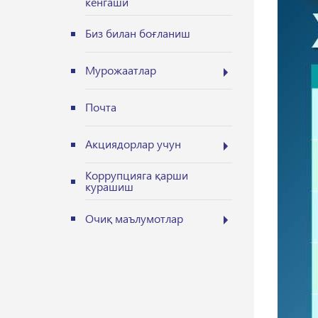
кенгаши
Биз билан боғланиш
Мурожаатлар
Почта
Акциядорлар учун
Коррупцияга қарши
курашиш
Очиқ маълумотлар