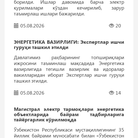
борилди. Ишлар давомида барча электр
қурилмалари кўздан кечирилиб, зарур
таъмирлаш ишлари бажарилди.
05.08.2026
20
ЭНEРГEТИКА ВАЗИРЛИГИ: Экспертлар ишчи
гуруҳи ташкил этилди
Давлатимиз раҳбарининг топшириқлари
ижросини таъминлаш мақсадида Энергетика
вазирлигида тегишли вазирлик ва идоралар
вакилларидан иборат Экспертлар ишчи гуруҳи
ташкил этилди.
05.08.2026
14
Магистрал электр тармоқлари энергетика
объектларида байрам тадбирларига
тайёргарлик кўрилмоқда
Ўзбекистон Республикаси мустақиллигининг 35
йиллик байрами муносабати билан «Ўзбекистон