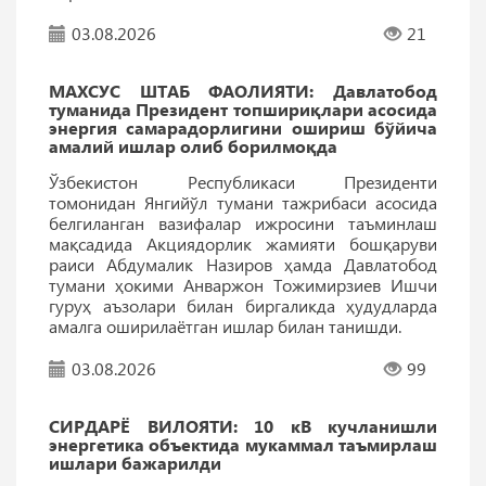
03.08.2026
21
МАХСУС ШТАБ ФАОЛИЯТИ: Давлатобод
туманида Президент топшириқлари асосида
энергия самарадорлигини ошириш бўйича
амалий ишлар олиб борилмоқда
Ўзбекистон Республикаси Президенти
томонидан Янгийўл тумани тажрибаси асосида
белгиланган вазифалар ижросини таъминлаш
мақсадида Акциядорлик жамияти бошқаруви
раиси Абдумалик Назиров ҳамда Давлатобод
тумани ҳокими Анваржон Тожимирзиев Ишчи
гуруҳ аъзолари билан биргаликда ҳудудларда
амалга оширилаётган ишлар билан танишди.
03.08.2026
99
СИРДАРЁ ВИЛОЯТИ: 10 кВ кучланишли
энергетика объектида мукаммал таъмирлаш
ишлари бажарилди