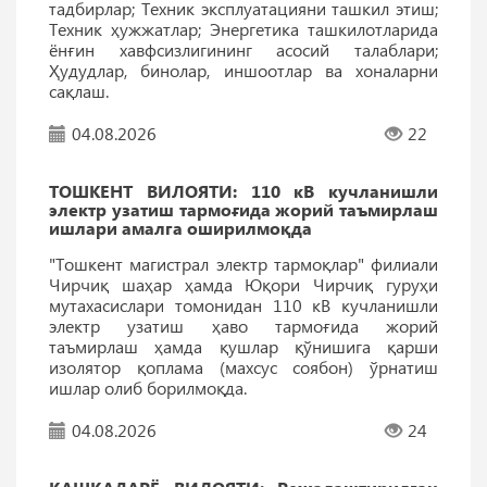
тадбирлар; Техник эксплуатацияни ташкил этиш;
Техник ҳужжатлар; Энергетика ташкилотларида
ёнғин хавфсизлигининг асосий талаблари;
Ҳудудлар, бинолар, иншоотлар ва хоналарни
сақлаш.
04.08.2026
22
ТОШКEНТ ВИЛОЯТИ: 110 кВ кучланишли
электр узатиш тармоғида жорий таъмирлаш
ишлари амалга оширилмоқда
"Тошкент магистрал электр тармоқлар" филиали
Чирчиқ шаҳар ҳамда Юқори Чирчиқ гуруҳи
мутахасислари томонидан 110 кВ кучланишли
электр узатиш ҳаво тармоғида жорий
таъмирлаш ҳамда қушлар қўнишига қарши
изолятор қоплама (махсус соябон) ўрнатиш
ишлар олиб борилмоқда.
04.08.2026
24