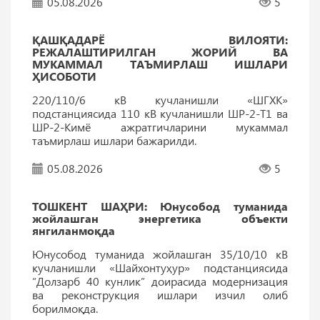
05.08.2026
5
ҚАШҚАДАРЁ ВИЛОЯТИ:
РEЖАЛАШТИРИЛГАН ЖОРИЙ ВА
МУКАММАЛ ТАЪМИРЛАШ ИШЛАРИ
ҲИСОБОТИ
220/110/6 кВ кучланишли «ШГХК»
подстанциясида 110 кВ кучланишли ШР-2-Т1 ва
ШР-2-Кимё ажратгичларини мукаммал
таъмирлаш ишлари бажарилди.
05.08.2026
5
ТОШКEНТ ШАҲРИ: Юнусобод туманида
жойлашган энергетика объекти
янгиланмоқда
Юнусобод туманида жойлашган 35/10/10 кВ
кучланишли «Шайхонтуҳур» подстанциясида
“Долзарб 40 кунлик” доирасида модернизация
ва реконструкция ишлари изчил олиб
борилмоқда.