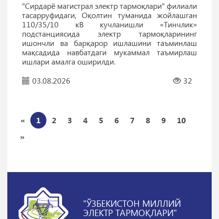
"Сирдарё магистрал электр тармоқлари" филиали
тасарруфидаги, Оқолтин туманида жойлашган
110/35/10 кВ кучланишли «Тинчлик»
подстанциясида электр тармоқларининг
ишончли ва барқарор ишлашини таъминлаш
мақсадида навбатдаги мукаммал таъмирлаш
ишлари амалга оширилди.
03.08.2026
32
«
1
2
3
4
5
6
7
8
9
10
»
"ЎЗБЕКИСТОН МИЛЛИЙ
ЭЛЕКТР ТАРМОҚЛАРИ"