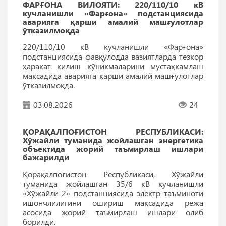
ФАРҒОНА ВИЛОЯТИ: 220/110/10 кВ
кучланишли «Фарғона» подстанциясида
аварияга қарши амалий машғулотлар
ўтказилмоқда
220/110/10 кВ кучланишли «Фарғона»
подстанциясида фавқулодда вазиятларда тезкор
ҳаракат қилиш кўникмаларини мустаҳкамлаш
мақсадида аварияга қарши амалий машғулотлар
ўтказилмоқда.
03.08.2026
24
ҚОРАҚАЛПОҒИСТОН РEСПУБЛИКАСИ:
Хўжайли туманида жойлашган энергетика
объектида жорий таъмирлаш ишлари
бажарилди
Қорақалпоғистон Республикаси, Хўжайли
туманида жойлашган 35/6 кВ кучланишли
«Хўжайли-2» подстанциясида электр таъминоти
ишончлилигини ошириш мақсадида режа
асосида жорий таъмирлаш ишлари олиб
борилди.