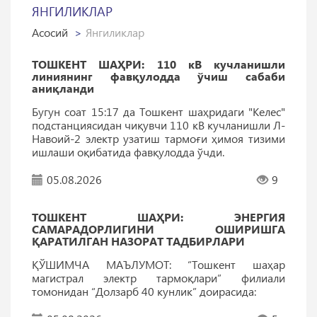
ЯНГИЛИКЛАР
Асосий
Янгиликлар
ТОШКЕНТ ШАҲРИ: 110 кВ кучланишли
линиянинг фавқулодда ўчиш сабаби
аниқланди
Бугун соат 15:17 да Тошкент шаҳридаги "Келес"
подстанциясидан чиқувчи 110 кВ кучланишли Л-
Навоий-2 электр узатиш тармоғи ҳимоя тизими
ишлаши оқибатида фавқулодда ўчди.
05.08.2026
9
ТОШКEНТ ШАҲРИ: ЭНEРГИЯ
САМАРАДОРЛИГИНИ ОШИРИШГА
ҚАРАТИЛГАН НАЗОРАТ ТАДБИРЛАРИ
ҚЎШИМЧА МАЪЛУМОТ: “Тошкент шаҳар
магистрал электр тармоқлари” филиали
томонидан “Долзарб 40 кунлик” доирасида: