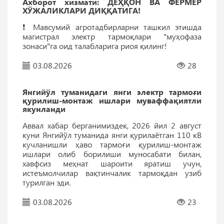
Ахборот хизмати: ДEҲҚОН ВА ФEРМEР
ХЎЖАЛИКЛАРИ ДИҚҚАТИГА!
❗️ Мавсумий агротадбирларни ташкил этишда
магистрал электр тармоқлари "муҳофаза
зонаси"га оид талабларига риоя қилинг!
03.08.2026
28
Янгийўл туманидаги янги электр тармоғи
қурилиш-монтаж ишлари муваффақиятли
якунланди
Аввал хабар берганимиздек, 2026 йил 2 август
куни Янгийўл туманида янги қурилаётган 110 кВ
кучланишли ҳаво тармоғи қурилиш-монтаж
ишлари олиб борилиши муносабати билан,
хавфсиз меҳнат шароити яратиш учун,
истеъмолчилар вақтинчалик тармоқдан узиб
турилган эди.
03.08.2026
23