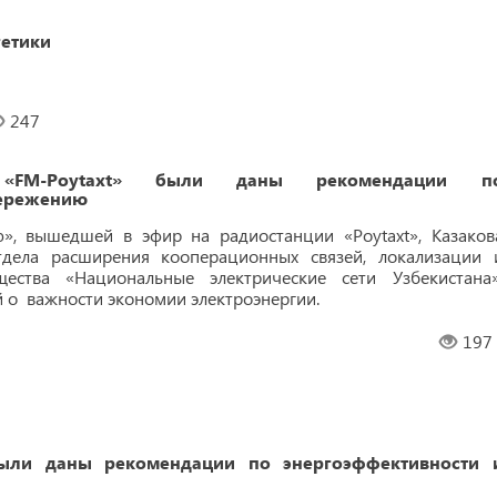
гетики
247
м «FM-Poytaxt» были даны рекомендации п
бережению
», вышедшей в эфир на радиостанции «Poytaxt», Казаков
тдела расширения кооперационных связей, локализации 
ества «Национальные электрические сети Узбекистана»
о важности экономии электроэнергии.
197
были даны рекомендации по энергоэффективности 