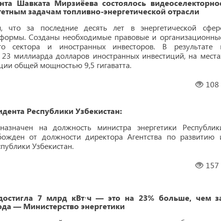
нта Шавката Мирзиёева состоялось видеоселекторно
етным задачам топливно-энергетической отрасли
л, что за последние десять лет в энергетической сфер
формы. Созданы необходимые правовые и организационны
го сектора и иностранных инвесторов. В результате 
 23 миллиарда долларов иностранных инвестиций, на места
ции общей мощностью 9,5 гигаватта.
108
дента Республики Узбекистан:
назначен на должность министра энергетики Республик
обожден от должности директора Агентства по развитию 
публики Узбекистан.
157
достигла 7 млрд кВт⋅ч — это на 23% больше, чем з
да — Министерство энергетики