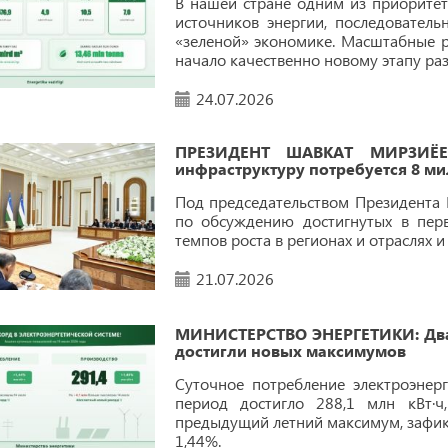
В нашей стране одним из приорите
источников энергии, последователь
«зеленой» экономике. Масштабные 
начало качественно новому этапу раз
24.07.2026
ПРЕЗИДЕНТ ШАВКАТ МИРЗИЁЕВ
инфраструктуру потребуется 8 м
Под председательством Президента 
по обсуждению достигнутых в пер
темпов роста в регионах и отраслях 
21.07.2026
МИНИСТЕРСТВО ЭНЕРГЕТИКИ: Два 
достигли новых максимумов
Суточное потребление электроэнерг
период достигло 288,1 млн кВт·ч
предыдущий летний максимум, зафикс
1,44%.