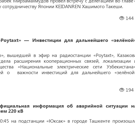
абек Мирзамахмудов провел встречу с делегацией во главе 
у сотрудничеству Японии KEIDANREN Хашимото Такеши.
144
M-Poytaxt» — Инвестиции для дальнейшего «зелёной
», вышедшей в эфир на радиостанции «Poytaxt», Казаков
тдела расширения кооперационных связей, локализации 
ества «Национальные электрические сети Узбекистана»
ей о важности инвестиций для дальнейшего «зелёной
194
ициальная информация об аварийной ситуации н
ем 220 кВ
20:45 на подстанции «Юксак» в городе Ташкенте произошл