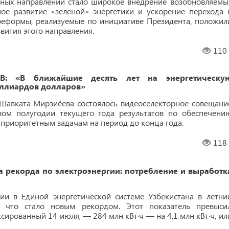
тных направлений стало широкое внедрение возобновляемы
ное развитие «зеленой» энергетики и ускорение перехода 
реформы, реализуемые по инициативе Президента, положил
вития этого направления.
110
: «В ближайшие десять лет на энергетическу
иллиардов долларов»
Шавката Мирзиёева состоялось видеоселекторное совещани
вом полугодии текущего года результатов по обеспечени
и приоритетным задачам на период до конца года.
118
рекорда по электроэнергии: потребление и выработк
ии в Единой энергетической системе Узбекистана в летни
, что стало новым рекордом. Этот показатель превыси
ированный 14 июля, — 284 млн кВт·ч — на 4,1 млн кВт·ч, ил