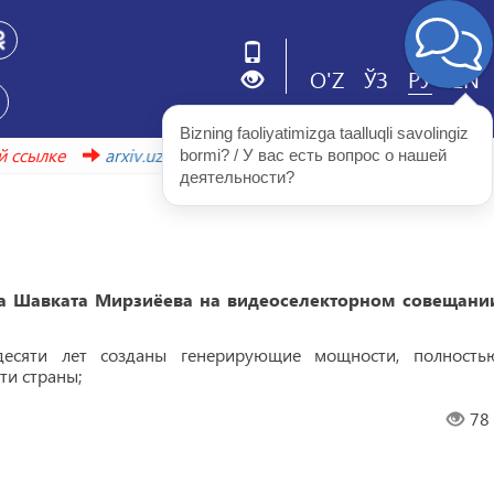
O'Z
ЎЗ
РУ
EN
Bizning faoliyatimizga taalluqli savolingiz 
айти по этой ссылке
arxiv.uzbekistonmet.uz
bormi? / У вас есть вопрос о нашей 
деятельности?
та Шавката Мирзиёева на видеоселекторном совещани
десяти лет созданы генерирующие мощности, полность
и страны;
78