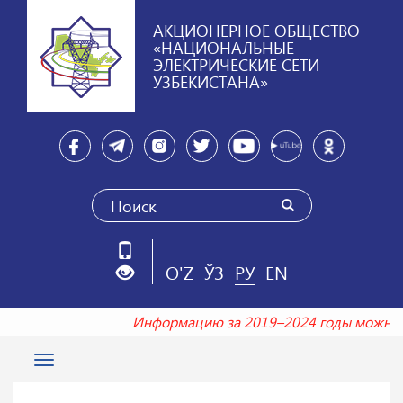
АКЦИОНЕРНОЕ ОБЩЕСТВО
«НАЦИОНАЛЬНЫЕ
ЭЛЕКТРИЧЕСКИЕ СЕТИ
УЗБЕКИСТАНА»
O'Z
ЎЗ
РУ
EN
Информацию за 2019–2024 годы можно
Toggle
navigation