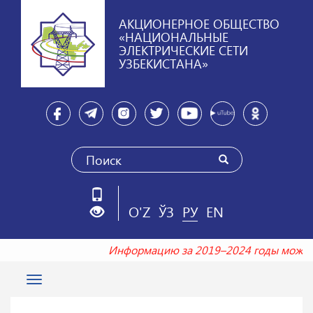
АКЦИОНЕРНОЕ ОБЩЕСТВО
«НАЦИОНАЛЬНЫЕ
ЭЛЕКТРИЧЕСКИЕ СЕТИ
УЗБЕКИСТАНА»
O'Z
ЎЗ
РУ
EN
Информацию за 2019–2024 годы можн
Toggle
navigation