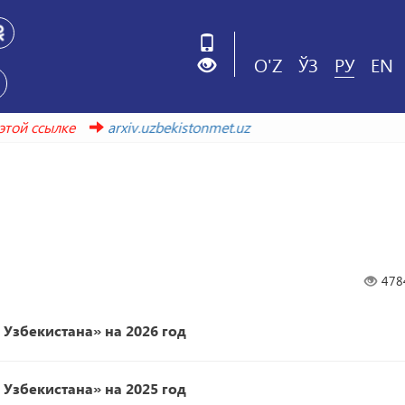
O'Z
ЎЗ
РУ
EN
по этой ссылке
arxiv.uzbekistonmet.uz
478
Узбекистана
» 
на
2026
год
Узбекистана» на 
2025
 год