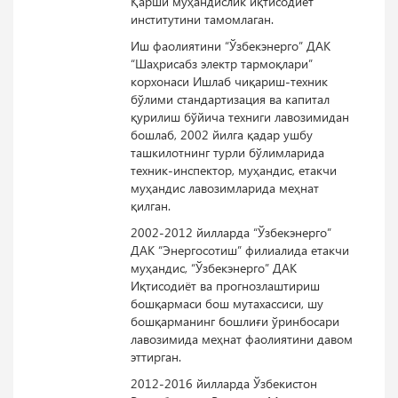
Қарши муҳандислик иқтисодиёт
институтини тамомлаган.
Иш фаолиятини “Ўзбекэнерго” ДАК
“Шаҳрисабз электр тармоқлари”
корхонаси Ишлаб чиқариш-техник
бўлими стандартизация ва капитал
қурилиш бўйича техниги лавозимидан
бошлаб, 2002 йилга қадар ушбу
ташкилотнинг турли бўлимларида
техник-инспектор, муҳандис, етакчи
муҳандис лавозимларида меҳнат
қилган.
2002-2012 йилларда “Ўзбекэнерго”
ДАК “Энергосотиш” филиалида етакчи
муҳандис, “Ўзбекэнерго” ДАК
Иқтисодиёт ва прогнозлаштириш
бошқармаси бош мутахассиси, шу
бошқарманинг бошлиғи ўринбосари
лавозимида меҳнат фаолиятини давом
эттирган.
2012-2016 йилларда Ўзбекистон