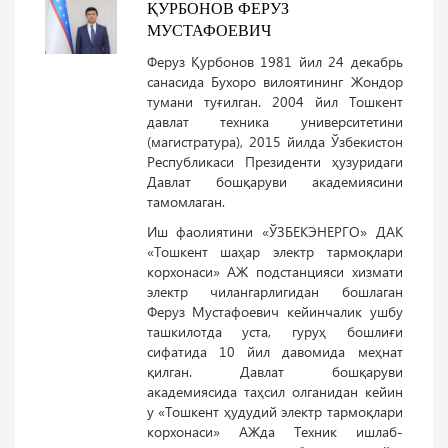
ҚУРБОНОВ ФЕРУЗ
МУСТАФОЕВИЧ
Феруз Қурбонов 1981 йил 24 декабрь
санасида Бухоро вилоятининг Жондор
тумани туғилган. 2004 йил Тошкент
давлат техника университетини
(магистратура), 2015 йилда Ўзбекистон
Республикаси Президенти ҳузуридаги
Давлат бошқаруви академиясини
тамомлаган.
Иш фаолиятини «ЎЗБЕКЭНЕРГО» ДАК
«Тошкент шаҳар электр тармоқлари
корхонаси» АЖ подстанцияси хизмати
электр чилангарлигидан бошлаган
Феруз Мустафоевич кейинчалик ушбу
ташкилотда уста, гуруҳ бошлиғи
сифатида 10 йил давомида меҳнат
қилган. Давлат бошқаруви
академиясида таҳсил олганидан кейин
у «Тошкент ҳудудий электр тармоқлари
корхонаси» АЖда Техник ишлаб-