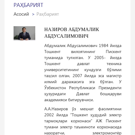
РАҲБАРИЯТ
Асосий
Раҳбарият
НАЗИРОВ АБДУМАЛИК
АБДУСАЛИМОВИЧ
Абдумалик Абдусалимович 1984 йилда
Тошкент вилоятининг Пискент
туманида туғилган. У 2005- йилда
Тошкент давлат техника
университетининг кундузги бўлими
таҳсил олган, 2007 йилда эса магистр
илмий даражасига эга бўлган. У
Ўзбекистон Республикаси Президенти
ҳузуридаги Давлат бошқаруви
академияси битирувчиси.
A.A.Назиров ўз меҳнат фаолиятини
2002 йилда “Тошкент ҳудудий электр
тармоқлари корхонаси” АЖ Пискент
тумани электр таъминоти корхонасида
назоратчи, электромонтёр