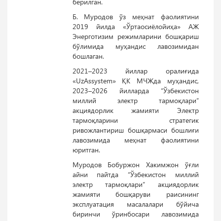
берилган.
Б. Муродов ўз меҳнат фаолиятини
2019 йилда «Ўртаосиёлойиҳа» АЖ
Энерготизим режимларини бошқариш
бўлимида муҳандис лавозимидан
бошлаган.
2021–2023 йиллар оралиғида
«UzAssystem» ҚК МЧЖда муҳандис,
2023–2026 йилларда “Ўзбекистон
миллий электр тармоқлари”
акциядорлик жамияти Электр
тармоқларини стратегик
ривожлантириш бошқармаси бошлиғи
лавозимида меҳнат фаолиятини
юритган.
Муродов Бобуржон Хакимжон ўғли
айни пайтда “Ўзбекистон миллий
электр тармоқлари” акциядорлик
жамияти бошқаруви раисининг
эксплуатация масалалари бўйича
биринчи ўринбосари лавозимида