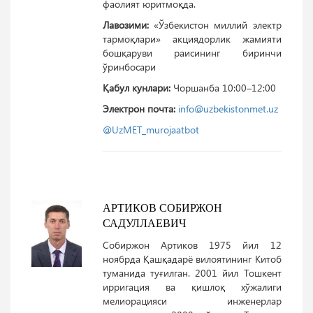
фаолият юритмоқда.
Лавозими:
«Ўзбекистон миллий электр
тармоқлари» акциядорлик жамияти
бошқаруви раисининг биринчи
ўринбосари
Қабул кунлари:
Чоршанба 10:00–12:00
Электрон почта:
info@uzbekistonmet.uz
@UzMET_murojaatbot
АРТИКОВ СОБИРЖОН
САДУЛЛАЕВИЧ
Собиржон Артиков 1975 йил 12
ноябрда Қашқадарё вилоятининг Китоб
туманида туғилган. 2001 йил Тошкент
ирригация ва қишлоқ хўжалиги
мелиорацияси инженерлар