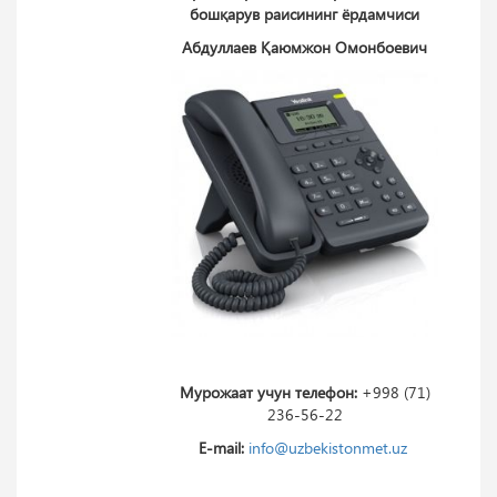
бошқарув раисининг ёрдамчиси
Абдуллаев Қаюмжон Омонбоевич
Мурожаат учун телефон:
+998 (71)
236-56-22
E-mail:
info@uzbekistonmet.uz