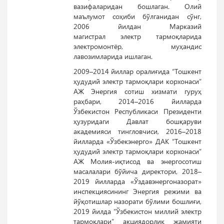
вазифаларидан бошлаган. Олий
маълумот соҳиби бўлганидан сўнг,
2006 йилдан Марказий
магистрал электр тармоқларида
электромонтёр, муҳандис
лавозимларида ишлаган.
2009–2014 йиллар оралиғида “Тошкент
ҳудудий электр тармоқлари корхонаси”
АЖ Энергия сотиш хизмати гуруҳ
раҳбари, 2014–2016 йилларда
Ўзбекистон Республикаси Президенти
ҳузуридаги Давлат бошқаруви
академияси тингловчиси, 2016–2018
йилларда «Ўзбекэнерго» ДАК “Тошкент
ҳудудий электр тармоқлари корхонаси”
АЖ Молия-иқтисод ва энергосотиш
масалалари бўйича директори, 2018–
2019 йилларда «Ўздавэнергоназорат»
инспекциясининг Энергия режими ва
йўқотишлар назорати бўлими бошлиғи,
2019 йилда “Ўзбекистон миллий электр
тармоқлари” акциядорлик жамияти