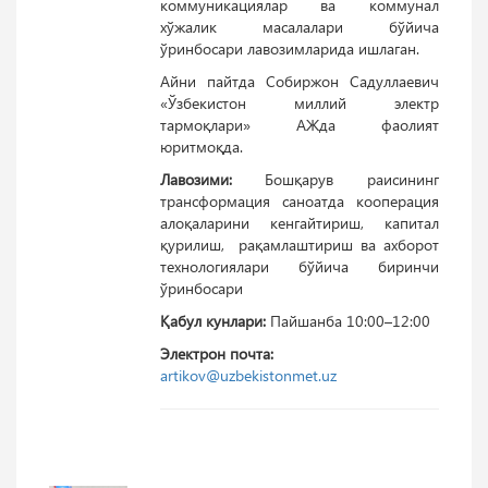
коммуникациялар ва коммунал
хўжалик масалалари бўйича
ўринбосари лавозимларида ишлаган.
Айни пайтда Собиржон Садуллаевич
«Ўзбекистон миллий электр
тармоқлари» АЖда фаолият
юритмоқда.
Лавозими:
Бошқарув раисининг
трансформация саноатда кооперация
алоқаларини кенгайтириш, капитал
қурилиш, рақамлаштириш ва ахборот
технологиялари бўйича биринчи
ўринбосари
Қабул кунлари:
Пайшанба 10:00–12:00
Электрон почта:
artikov@uzbekistonmet.uz