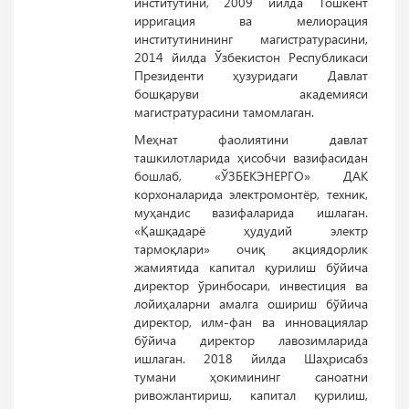
институтини, 2009 йилда Тошкент
ирригация ва мелиорация
институтинининг магистратурасини,
2014 йилда Ўзбекистон Республикаси
Президенти ҳузуридаги Давлат
бошқаруви академияси
магистратурасини тамомлаган.
Меҳнат фаолиятини давлат
ташкилотларида ҳисобчи вазифасидан
бошлаб, «ЎЗБЕКЭНЕРГО» ДАК
корхоналарида электромонтёр, техник,
муҳандис вазифаларида ишлаган.
«Қашқадарё ҳудудий электр
тармоқлари» очиқ акциядорлик
жамиятида капитал қурилиш бўйича
директор ўринбосари, инвестиция ва
лойиҳаларни амалга ошириш бўйича
директор, илм-фан ва инновациялар
бўйича директор лавозимларида
ишлаган. 2018 йилда Шаҳрисабз
тумани ҳокимининг саноатни
ривожлантириш, капитал қурилиш,