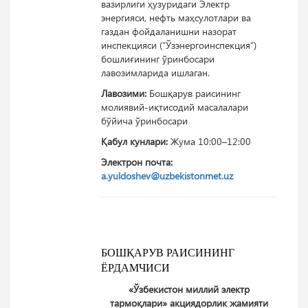
вазирлиги ҳузуридаги Электр
энергияси, нефть маҳсулотлари ва
газдан фойдаланишни назорат
инспекцияси (“Ўзэнергоинспекция”)
бошлиғининг ўринбосари
лавозимларида ишлаган.
Лавозими:
Бошқарув раисининг
молиявий-иқтисодий масалалари
бўйича ўринбосари
Қабул кунлари:
Жума 10:00–12:00
Электрон почта:
a.yuldoshev@uzbekistonmet.uz
БОШҚАРУВ РАИСИНИНГ
ЁРДАМЧИСИ
«Ўзбекистон миллий электр
тармоқлари» акциядорлик жамияти