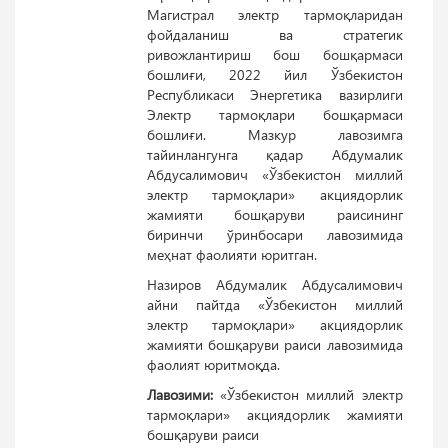
Магистрал электр тармоқларидан
фойдаланиш ва стратегик
ривожлантириш бош бошқармаси
бошлиғи, 2022 йил Ўзбекистон
Республикаси Энергетика вазирлиги
Электр тармоқлари бошқармаси
бошлиғи. Мазкур лавозимга
тайинлангунга қадар Абдумалик
Абдусалимович «Ўзбекистон миллий
электр тармоқлари» акциядорлик
жамияти бошқаруви раисининг
биринчи ўринбосари лавозимида
меҳнат фаолияти юритган.
Назиров Абдумалик Абдусалимович
айни пайтда «Ўзбекистон миллий
электр тармоқлари» акциядорлик
жамияти бошқаруви раиси лавозимида
фаолият юритмоқда.
Лавозими:
«Ўзбекистон миллий электр
тармоқлари» акциядорлик жамияти
бошқаруви раиси