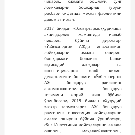
чиқариш хизмати бошлиғи, сўнг
лойиҳаларни бошқариш гуруҳи
раҳбари сифатида меҳнат фаолиятини
давом эттирган.
2017 йилдан «Электртармоққурилиш»
акциядорлик жамиятида ишлаб
чиқариш бўйича директор,
«Ўзбекэнерго» АЖда инвестицион
лойиҳаларни амалга ошириш
бошқармаси бошлиғи, Ташқи
иқтисодий алоқалар ва
инвестицияларни жалб қилиш
департаменти бошлиғи, «Ўзбекэнерго»
АЖ бошқарув раисининг
автоматлаштирилган бошқарув
тизимини жорий этиш бўйича
ўринбосари, 2019 йилдан «Ҳудудий
электр тармоқлари» АЖ бошқарув
раисининг инвестиция лойиҳаларини
амалга ошириш бўйича ўринбосари,
сўнг Инвестиция лойиҳаларини амалга
ошириш, маҳаллийлаштириш,