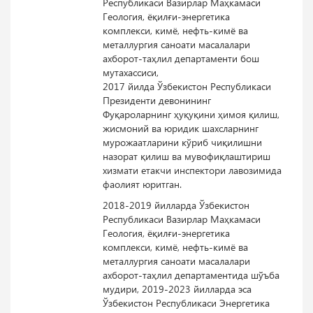
Республикаси Вазирлар Маҳкамаси
Геология, ёқилғи-энергетика
комплекси, кимё, нефть-кимё ва
металлургия саноати масалалари
ахборот-таҳлил департаменти бош
мутахассиси,
2017 йилда Ўзбекистон Республикаси
Президенти девонининг
Фуқароларнинг ҳуқуқини ҳимоя қилиш,
жисмоний ва юридик шахсларнинг
мурожаатларини кўриб чиқилишни
назорат қилиш ва мувофиқлаштириш
хизмати етакчи инспектори лавозимида
фаолият юритган.
2018-2019 йилларда Ўзбекистон
Республикаси Вазирлар Маҳкамаси
Геология, ёқилғи-энергетика
комплекси, кимё, нефть-кимё ва
металлургия саноати масалалари
ахборот-таҳлил департаментида шўъба
мудири, 2019-2023 йилларда эса
Ўзбекистон Республикаси Энергетика