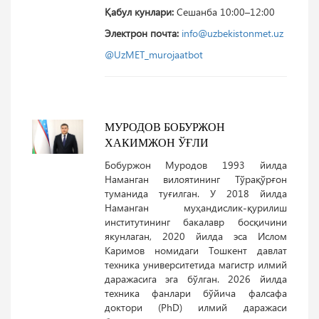
Қабул кунлари:
Сешанба 10:00–12:00
Электрон почта:
info@uzbekistonmet.uz
@UzMET_murojaatbot
МУРОДОВ БОБУРЖОН
ХАКИМЖОН ЎҒЛИ
Бобуржон Муродов 1993 йилда
Наманган вилоятининг Тўрақўрғон
туманида туғилган. У 2018 йилда
Наманган муҳандислик-қурилиш
институтининг бакалавр босқичини
якунлаган, 2020 йилда эса Ислом
Каримов номидаги Тошкент давлат
техника университетида магистр илмий
даражасига эга бўлган. 2026 йилда
техника фанлари бўйича фалсафа
доктори (PhD) илмий даражаси