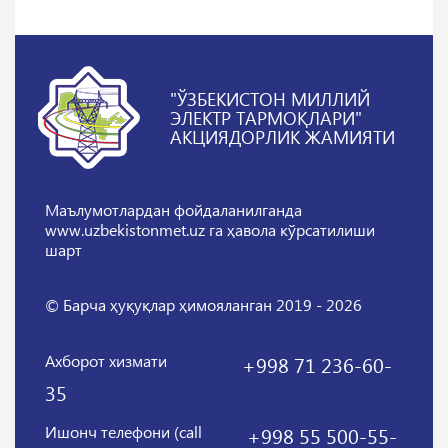
"ЎЗБЕКИСТОН МИЛЛИЙ
ЭЛЕКТР ТАРМОҚЛАРИ"
АКЦИЯДОРЛИК ЖАМИЯТИ
Маълумотлардан фойдаланилганда
www.uzbekistonmet.uz га ҳавола кўрсатилиши
шарт
© Барча ҳуқуқлар ҳимояланган 2019 - 2026
Ахборот хизмати
+998 71 236-60-
35
Ишонч телефони (call
+998 55 500-55-