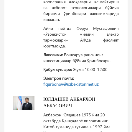
кооперация алоқаларни кенгайтириш
ва ахборот технологиялари бўйича
биринчи ўринбосари лавозимларида
ишлаган.
Айни пайтда Феруз Мустафоевич
«Ўзбекистон миллий электр
тармоқлари» АЖда фаолият
юритмоқда.
Лавозими:
Бошқарув раисининг
инвестициялар бўйича ўринбосари.
Қабул кунлари:
Жума 10:00–12:00
Электрон почта:
f.qurbonov@uzbekistonmet.uz
ЮЛДАШЕВ АКБАРХОН
АББАСОВИЧ
Акбархон Юлдашев 1975 йил 20
октябрда Қашқадарё вилоятининг
Китоб туманида туғилган. 1997 йил