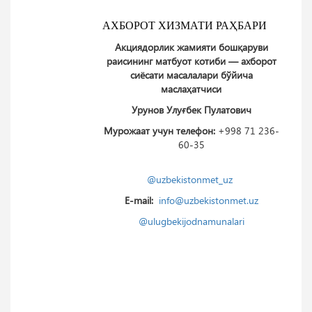
АХБОРОТ ХИЗМАТИ РАҲБАРИ
Акциядорлик жамияти бошқаруви
раисининг матбуот котиби ― ахборот
сиёсати масалалари бўйича
маслаҳатчиси
Урунов Улуғбек Пулатович
Мурожаат учун телефон:
+998 71 236-
60-35
@uzbekistonmet_uz
E-mail:
info@uzbekistonmet.uz
@ulugbekijodnamunalari