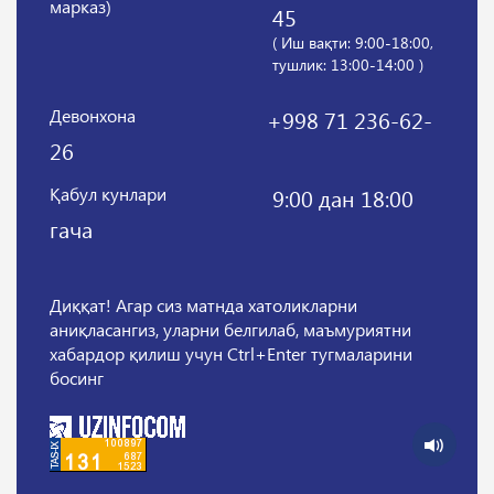
марказ)
45
( Иш вақти: 9:00-18:00,
тушлик: 13:00-14:00 )
Девонхона
+998 71 236-62-
26
Қабул кунлари
9:00 дан 18:00
гача
Диққат! Агар сиз матнда хатоликларни
аниқласангиз, уларни белгилаб, маъмуриятни
хабардор қилиш учун Ctrl+Enter тугмаларини
босинг