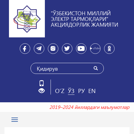
"ЎЗБЕКИСТОН МИЛЛИЙ
ЭЛЕКТР ТАРМОҚЛАРИ"
АКЦИЯДОРЛИК ЖАМИЯТИ
O'Z
ЎЗ
РУ
EN
2019–2024 йиллардаги маълумотла
Toggle
navigation