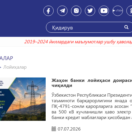
2019–2024 йиллардаги маълумотлар ушбу 
АЛАР
Лойиҳалар
Жаҳон банки лойиҳаси доирас
чиқилди
Ўзбекистон Республикаси Президенти
таъминоти барқарорлигини янада 
ПҚ-4791-сонли қарорларига асосан 
ва 500 кВ кучланишли ҳаво элект
банки кредит маблағлари ҳисобидан
07.07.2026