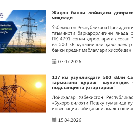
Жаҳон банки лойиҳаси доирас
чиқилди
Ўзбекистон Республикаси Президенти
таъминоти барқарорлигини янада 
ПҚ-4791-сонли қарорларига асосан 
ва 500 кВ кучланишли ҳаво элект
банки кредит маблағлари ҳисобидан
07.07.2026
127 км узунликдаги 500 кВли 
тармоғини қуриш” шунингдек 
подстанцияга ўзгартириш”
Лойиҳалар Ўзбекистон Республика
«Бухоро вилояти Пешку туманида қу
инвестиция лойиҳасини амалга ошири
15.04.2026