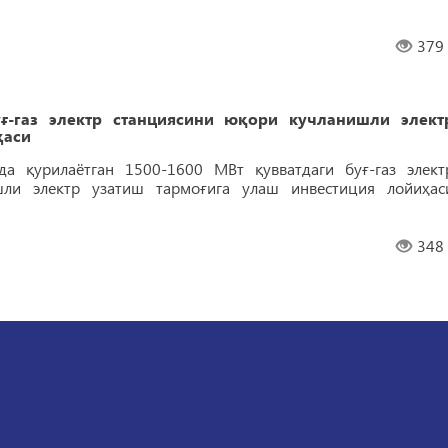
379
уғ-газ электр станциясини юқори кучланишли элект
ҳаси
да қурилаётган 1500-1600 МВт қувватдаги буғ-газ элект
шли электр узатиш тармоғига улаш инвестиция лойиҳас
348