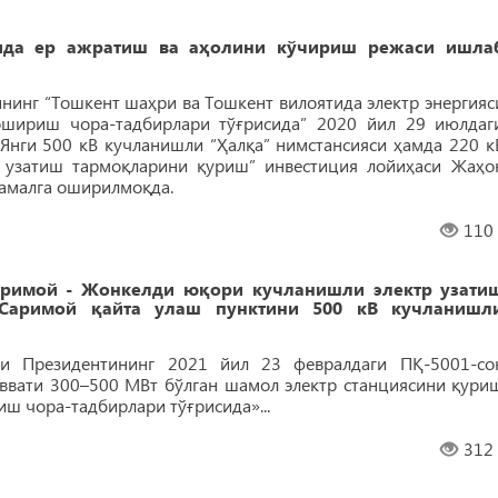
ида ер ажратиш ва аҳолини кўчириш режаси ишла
нинг “Тошкент шаҳри ва Тошкент вилоятида электр энергияс
ошириш чора-тадбирлари тўғрисида” 2020 йил 29 июлдаг
“Янги 500 кВ кучланишли “Ҳалқа” нимстансияси ҳамда 220 к
р узатиш тармоқларини қуриш” инвестиция лойиҳаси Жаҳо
 амалга оширилмоқда.
110
Саримой - Жонкелди юқори кучланишли электр узати
Саримой қайта улаш пунктини 500 кВ кучланишл
си Президентининг 2021 йил 23 февралдаги ПҚ-5001-со
ввати 300–500 МВт бўлган шамол электр станциясини қури
ш чора-тадбирлари тўғрисида»...
312