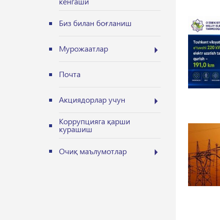
кенгаши
Биз билан боғланиш
Мурожаатлар
Почта
Акциядорлар учун
Коррупцияга қарши
курашиш
Очиқ маълумотлар