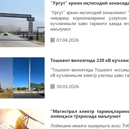
“Ургут” эркин иқтисодий зонасид
“Ургут” эркин иқтисодий зонасининг
чиқариш корхоналарини узлуксиз
кучланишли ҳаво тармоғи ҳамда ян
маълумот.
07.04.2026
Тошкент вилоятида 220 кВ кучла
“Тошкент вилоятида Тошкент исссиқл
кВ кучланишли электр узатиш ҳаво т
30.03.2026
“Магистрал электр тармоқларин
лойиҳаси тўғрисида маълумот
Лойиҳани амалга оширишга асос: Ўз