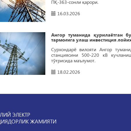
ПҚ-363-сонли қарори.
16.03.2026
Ангор туманида қурилаётган б
тармоғига улаш инвестиция лойи
Сурхондарё вилояти Ангор тумани
станциясини 500-220 кВ кучлани
тўғрисида маълумот.
18.02.2026
ЛИЙ ЭЛЕКТР
ЦИЯДОРЛИК ЖАМИЯТИ