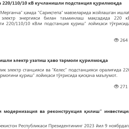
а 220/110/10 кВ кучланишли подстанция қурилмоқда
 “Мерганча” ҳамда “Сариқтепа” мавзеларида жойлашган ишла
 электр энергияси билан таъминлаш мақсадида 220 к
ги 220/110/10 кВли подстанция қуриш” лойиҳаси тўғрисид
264
нишли электр узатиш ҳаво тармоғи қурилмоқда
ик электр станцияси ва “Келес” подстанцияси оралиғида 22
армоғини қуриш” лойиҳаси тўғрисида қисқача маълумот.
271
и модернизация ва реконструкция қилиш” инвестици
бекистон Республикаси Президентининг 2023 йил 9 ноябрдаг