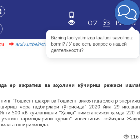
O'Z
ЎЗ
РУ
EN
Bizning faoliyatimizga taalluqli savolingiz 
ҳаволада
arxiv.uzbekistonmet.uz
bormi? / У вас есть вопрос о нашей 
деятельности?
ида ер ажратиш ва аҳолини кўчириш режаси ишла
нинг “Тошкент шаҳри ва Тошкент вилоятида электр энергияс
ошириш чора-тадбирлари тўғрисида” 2020 йил 29 июлдаг
“Янги 500 кВ кучланишли “Ҳалқа” нимстансияси ҳамда 220 к
р узатиш тармоқларини қуриш” инвестиция лойиҳаси Жаҳо
 амалга оширилмоқда.
116