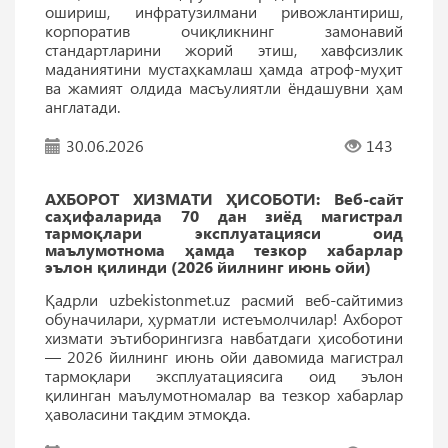
ошириш, инфратузилмани ривожлантириш,
корпоратив очиқликнинг замонавий
стандартларини жорий этиш, хавфсизлик
маданиятини мустаҳкамлаш ҳамда атроф-муҳит
ва жамият олдида масъулиятли ёндашувни ҳам
англатади.
30.06.2026
143
АХБОРОТ ХИЗМАТИ ҲИСОБОТИ: Веб-сайт
саҳифаларида 70 дан зиёд магистрал
тармоқлари эксплуатацияси оид
маълумотнома ҳамда тезкор хабарлар
эълон қилинди (2026 йилнинг июнь ойи)
Қадрли uzbekistonmet.uz расмий веб-сайтимиз
обуначилари, ҳурматли истеъмолчилар! Ахборот
хизмати эътиборингизга навбатдаги ҳисоботини
— 2026 йилнинг июнь ойи давомида магистрал
тармоқлари эксплуатациясига оид эълон
қилинган маълумотномалар ва тезкор хабарлар
ҳаволасини тақдим этмоқда.