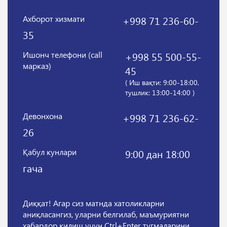
Ахборот хизмати
+998 71 236-60-
35
Ишонч телефони (call
+998 55 500-55-
марказ)
45
( Иш вақти: 9:00-18:00,
тушлик: 13:00-14:00 )
Девонхона
+998 71 236-62-
26
Қабул кунлари
9:00 дан 18:00
гача
Диққат! Агар сиз матнда хатоликларни
аниқласангиз, уларни белгилаб, маъмуриятни
хабардор қилиш учун Ctrl+Enter тугмаларини