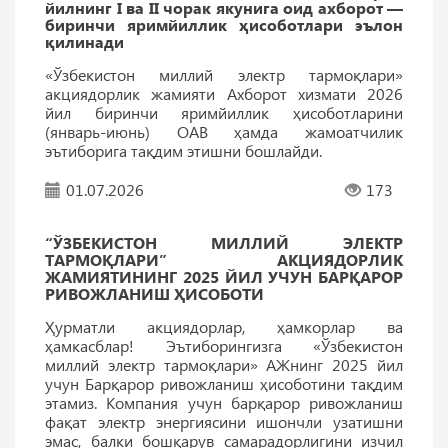
йилнинг I ва II чорак якунига оид ахборот —
биринчи яримйиллик ҳисоботлари эълон
қилинади
«Ўзбекистон миллий электр тармоқлари»
акциядорлик жамияти Ахборот хизмати 2026
йил биринчи яримйиллик ҳисоботларини
(январь-июнь) ОАВ ҳамда жамоатчилик
эътиборига тақдим этишни бошлайди.
01.07.2026
173
“ЎЗБЕКИСТОН МИЛЛИЙ ЭЛЕКТР
ТАРМОҚЛАРИ” АКЦИЯДОРЛИК
ЖАМИЯТИНИНГ 2025 ЙИЛ УЧУН БАРҚАРОР
РИВОЖЛАНИШ ҲИСОБОТИ
Ҳурматли акциядорлар, ҳамкорлар ва
ҳамкасблар! Эътиборингизга «Ўзбекистон
миллий электр тармоқлари» АЖнинг 2025 йил
учун Барқарор ривожланиш ҳисоботини тақдим
этамиз. Компания учун барқарор ривожланиш
фақат электр энергиясини ишончли узатишни
эмас, балки бошқарув самарадорлигини изчил