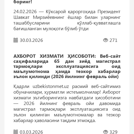
боринг!
24.02.2026 — Кўксарой қароргоҳида Президент
Шавкат Мирзиёевнинг ёшлар билан уларнинг
ташаббусларини қўллаб-қувватлашга
бағишланган мулоқоти бўлиб ўтди
30.03.2026
271
АХБОРОТ ХИЗМАТИ ҲИСОБОТИ: Веб-сайт
саҳифаларида 65 дан зиёд магистрал
тармоқлари эксплуатациясига оид
маълумотнома ҳамда тезкор хабарлар
эълон қилинди (2026 йилнинг февраль ойи)
Қадрли uzbekistonmet.uz расмий веб-сайтимиз
обуначилари, ҳурматли истеъмолчилар! Ахборот
хизмати эътиборингизга навбатдаги ҳисоботини
— 2026 йилнинг февраль ойи давомида
магистрал тармоқлари эксплуатациясига оид
эълон қилинган маълумотномалар ва тезкор
хабарлар ҳаволасини тақдим этмоқда.
03.03.2026
329