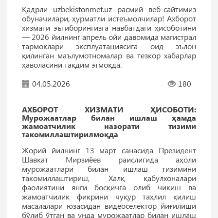
Қадрли uzbekistonmet.uz расмий веб-сайтимиз
обуначилари, ҳурматли истеъмолчилар! Ахборот
хизмати эътиборингизга навбатдаги ҳисоботини
— 2026 йилнинг апрель ойи давомида магистрал
тармоқлари эксплуатациясига оид эълон
қилинган маълумотномалар ва тезкор хабарлар
ҳаволасини тақдим этмоқда.
04.05.2026
180
АХБОРОТ ХИЗМАТИ ҲИСОБОТИ:
Мурожаатлар билан ишлаш ҳамда
жамоатчилик назорати тизими
такомиллаштирилмоқда
Жорий йилнинг 13 март санасида Президент
Шавкат Мирзиёев раислигида аҳоли
мурожаатлари билан ишлаш тизимини
такомиллаштириш, Халқ қабулхоналари
фаолиятини янги босқичга олиб чиқиш ва
жамоатчилик фикрини чуқур таҳлил қилиш
масалалари юзасидан видеоселектор йиғилиши
бўлиб ўтган ва унда мурожаатлар билан ишлаш