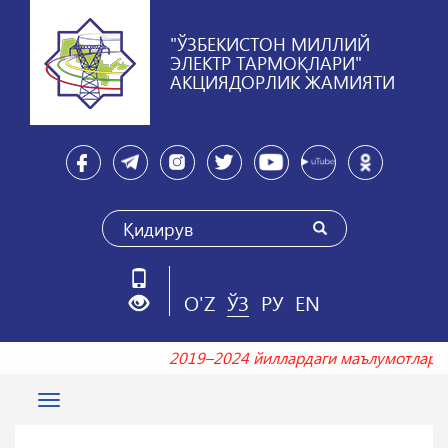
"ЎЗБЕКИСТОН МИЛЛИЙ
ЭЛЕКТР ТАРМОҚЛАРИ"
АКЦИЯДОРЛИК ЖАМИЯТИ
O'Z
ЎЗ
РУ
EN
2019–2024 йиллардаги маълумотла
Toggle
navigation