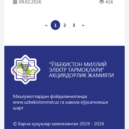
09.02.2026
416
«
1
2
3
»
"ЎЗБЕКИСТОН МИЛЛИЙ
ЭЛЕКТР ТАРМОҚЛАРИ"
АКЦИЯДОРЛИК ЖАМИЯТИ
Маълумотлардан фойдаланилганда
www.uzbekistonmet.uz га ҳавола кўрсатилиши
шарт
© Барча ҳуқуқлар ҳимояланган 2019 - 2026