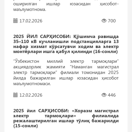
оширилган ишлар юзасидан ҳисобот-
маълумотнома.
17.02.2026
700
2025 ЙИЛ САРҲИСОБИ: Қўшимча равишда
35–110 кВ кучланишли подстанцияларга 13
нафар хизмат кўрсатувчи ходим ва электр
монтёрлари ишга қабул қилинди (16-сонли)
“Ўзбекистон миллий электр тармоқлари”
акциядорлик жамияти “Наманган магистрал
электр тармоқлари” филиали томонидан 2025
йилда бажарилган ишлар юзасидан ҳисобот
маълумотномаси.
12.02.2026
446
2025 йил САРҲИСОБИ: «Хоразм магистрал
электр тармоқлари» филиалида
режалаштирилган ишлар тўлиқ бажарилди
(15-сонли)