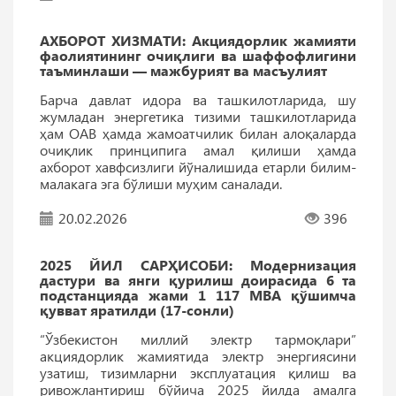
АХБОРОТ ХИЗМАТИ: Акциядорлик жамияти
фаолиятининг очиқлиги ва шаффофлигини
таъминлаши — мажбурият ва масъулият
Барча давлат идора ва ташкилотларида, шу
жумладан энергетика тизими ташкилотларида
ҳам ОАВ ҳамда жамоатчилик билан алоқаларда
очиқлик принципига амал қилиши ҳамда
ахборот хавфсизлиги йўналишида етарли билим-
малакага эга бўлиши муҳим саналади.
20.02.2026
396
2025 ЙИЛ САРҲИСОБИ: Модернизация
дастури ва янги қурилиш доирасида 6 та
подстанцияда жами 1 117 МВА қўшимча
қувват яратилди (17-сонли)
“Ўзбекистон миллий электр тармоқлари”
акциядорлик жамиятида электр энергиясини
узатиш, тизимларни эксплуатация қилиш ва
ривожлантириш бўйича 2025 йилда амалга