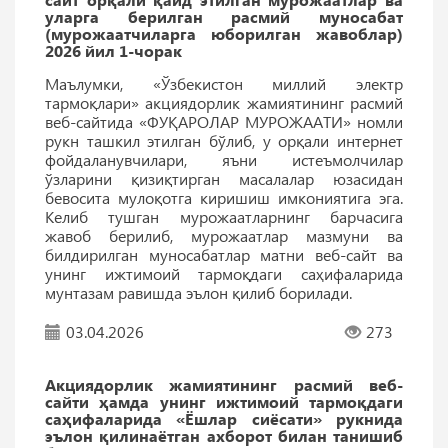
уларга берилган расмий муносабат
(мурожаатчиларга юборилган жавоблар)
2026 йил 1-чорак
Маълумки, «Ўзбекистон миллий электр
тармоқлари» акциядорлик жамиятининг расмий
веб-сайтида «ФУҚАРОЛАР МУРОЖААТИ» номли
рукн ташкил этилган бўлиб, у орқали интернет
фойдаланувчилари, яъни истеъмолчилар
ўзларини қизиқтирган масалалар юзасидан
бевосита мулоқотга киришиш имкониятига эга.
Келиб тушган мурожаатларнинг барчасига
жавоб берилиб, мурожаатлар мазмуни ва
билдирилган муносабатлар матни веб-сайт ва
унинг ижтимоий тармоқдаги саҳифаларида
мунтазам равишда эълон қилиб борилади.
03.04.2026
273
Акциядорлик жамиятининг расмий веб-
сайти ҳамда унинг ижтимоий тармоқдаги
саҳифаларида «Ёшлар сиёсати» рукнида
эълон қилинаётган ахборот билан танишиб