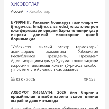
ҲИСОБОТЛАР
Асосий
Ҳисоботлар
БРИФИНГ: Рақамли бошқарув тизимлари —
ijro.gov.uz, km.ijro.uz ва edo.ijro.uz электрон
платформалари орқали барча топшириқлар
ижроси доимий мониторинг қилиб
борилмоқда
“Ўзбекистон миллий электр тармоқлари”
акциядорлик жамиятида Ўзбекистон
Республикаси Президенти, Президент
Администрацияси ҳамда Ҳукумат топшириқлари
ижросини таъминлаш ҳолати тўғрисида ҳисобот
(2026 йилнинг биринчи яримйиллиги).
03.07.2026
159
АХБОРОТ ХИЗМАТИ: 2026 йил биринчи
яримйиллик ҳисоботларини эълон қилиш
жараёни давом этмоқда
Аввал хабар берганимиздек, «Ўзбекистон миллий