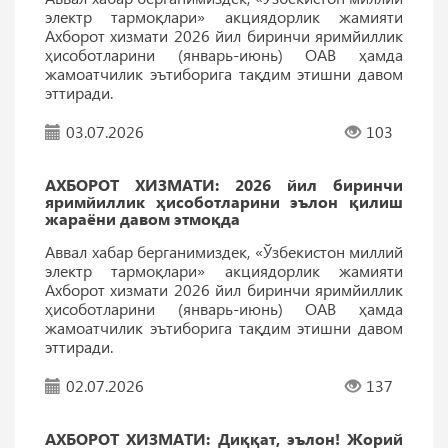
электр тармоқлари» акциядорлик жамияти
Ахборот хизмати 2026 йил биринчи яримйиллик
ҳисоботларини (январь-июнь) ОАВ ҳамда
жамоатчилик эътиборига тақдим этишни давом
эттиради.
03.07.2026
103
АХБОРОТ ХИЗМАТИ: 2026 йил биринчи
яримйиллик ҳисоботларини эълон қилиш
жараёни давом этмоқда
Аввал хабар берганимиздек, «Ўзбекистон миллий
электр тармоқлари» акциядорлик жамияти
Ахборот хизмати 2026 йил биринчи яримйиллик
ҳисоботларини (январь-июнь) ОАВ ҳамда
жамоатчилик эътиборига тақдим этишни давом
эттиради.
02.07.2026
137
АХБОРОТ ХИЗМАТИ: Диққат, эълон! Жорий