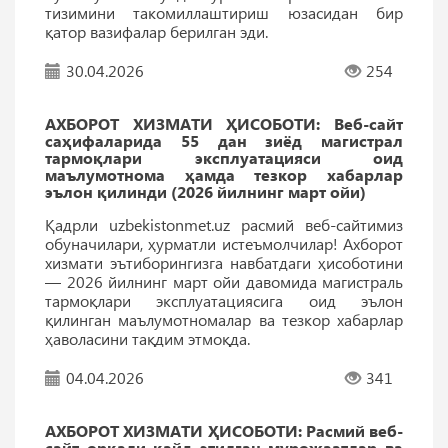
тизимини такомиллаштириш юзасидан бир
қатор вазифалар берилган эди.
30.04.2026
254
АХБОРОТ ХИЗМАТИ ҲИСОБОТИ: Веб-сайт
саҳифаларида 55 дан зиёд магистрал
тармоқлари эксплуатацияси оид
маълумотнома ҳамда тезкор хабарлар
эълон қилинди (2026 йилнинг март ойи)
Қадрли uzbekistonmet.uz расмий веб-сайтимиз
обуначилари, ҳурматли истеъмолчилар! Ахборот
хизмати эътиборингизга навбатдаги ҳисоботини
— 2026 йилнинг март ойи давомида магистраль
тармоқлари эксплуатациясига оид эълон
қилинган маълумотномалар ва тезкор хабарлар
ҳаволасини тақдим этмоқда.
04.04.2026
341
АХБОРОТ ХИЗМАТИ ҲИСОБОТИ: Расмий веб-
сайт орқали қайд этилган мурожаатлар ва