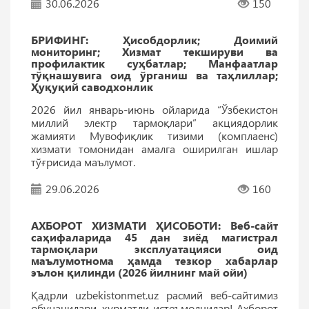
30.06.2026
150
БРИФИНГ: Ҳисобдорлик; Доимий
мониторинг; Хизмат текшируви ва
профилактик суҳбатлар; Манфаатлар
тўқнашувига оид ўрганиш ва таҳлиллар;
Ҳуқуқий саводхонлик
2026 йил январь-июнь ойларида “Ўзбекистон
миллий электр тармоқлари” акциядорлик
жамияти Мувофиқлик тизими (комплаенс)
хизмати томонидан амалга оширилган ишлар
тўғрисида маълумот.
29.06.2026
160
АХБОРОТ ХИЗМАТИ ҲИСОБОТИ: Веб-сайт
саҳифаларида 45 дан зиёд магистрал
тармоқлари эксплуатацияси оид
маълумотнома ҳамда тезкор хабарлар
эълон қилинди (2026 йилнинг май ойи)
Қадрли uzbekistonmet.uz расмий веб-сайтимиз
обуначилари, ҳурматли истеъмолчилар! Ахборот