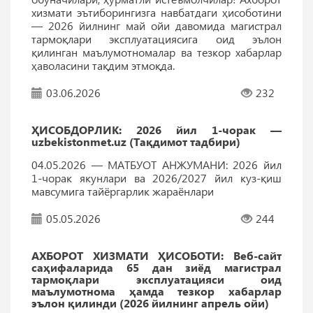
хизмати эътиборингизга навбатдаги ҳисоботини
— 2026 йилнинг май ойи давомида магистрал
тармоқлари эксплуатациясига оид эълон
қилинган маълумотномалар ва тезкор хабарлар
ҳаволасини тақдим этмоқда.
03.06.2026
232
ҲИСОБДОРЛИК: 2026 йил 1-чорак —
uzbekistonmet.uz (Тақдимот тадбири)
04.05.2026 — МАТБУОТ АНЖУМАНИ: 2026 йил
1-чорак якунлари ва 2026/2027 йил куз-қиш
мавсумига тайёргарлик жараёнлари
05.05.2026
244
АХБОРОТ ХИЗМАТИ ҲИСОБОТИ: Веб-сайт
саҳифаларида 65 дан зиёд магистрал
тармоқлари эксплуатацияси оид
маълумотнома ҳамда тезкор хабарлар
эълон қилинди (2026 йилнинг апрель ойи)