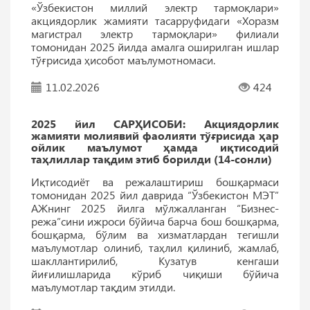
«Ўзбекистон миллий электр тармоқлари»
акциядорлик жамияти тасарруфидаги «Хоразм
магистрал электр тармоқлари» филиали
томонидан 2025 йилда амалга оширилган ишлар
тўғрисида ҳисобот маълумотномаси.
11.02.2026
424
2025 йил САРҲИСОБИ: Акциядорлик
жамияти молиявий фаолияти тўғрисида ҳар
ойлик маълумот ҳамда иқтисодий
таҳлиллар тақдим этиб борилди (14-сонли)
Иқтисодиёт ва режалаштириш бошқармаси
томонидан 2025 йил даврида “Ўзбекистон МЭТ”
АЖнинг 2025 йилга мўлжалланган “Бизнес-
режа”сини ижроси бўйича барча бош бошқарма,
бошқарма, бўлим ва хизматлардан тегишли
маълумотлар олиниб, таҳлил қилиниб, жамлаб,
шакллантирилиб, Кузатув кенгаши
йиғилишларида кўриб чиқиши бўйича
маълумотлар тақдим этилди.