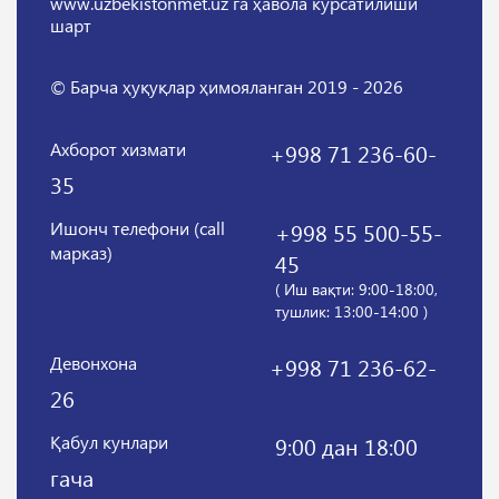
www.uzbekistonmet.uz га ҳавола кўрсатилиши
шарт
© Барча ҳуқуқлар ҳимояланган 2019 - 2026
Ахборот хизмати
+998 71 236-60-
35
Ишонч телефони (call
+998 55 500-55-
марказ)
45
( Иш вақти: 9:00-18:00,
тушлик: 13:00-14:00 )
Девонхона
+998 71 236-62-
26
Қабул кунлари
9:00 дан 18:00
гача