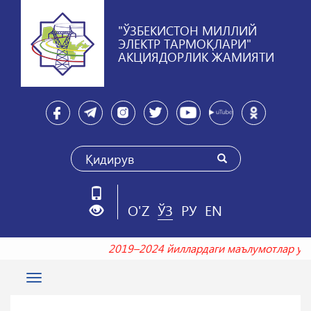
"ЎЗБЕКИСТОН МИЛЛИЙ
ЭЛЕКТР ТАРМОҚЛАРИ"
АКЦИЯДОРЛИК ЖАМИЯТИ
O'Z
ЎЗ
РУ
EN
2019–2024 йиллардаги маълумотлар 
Toggle
navigation