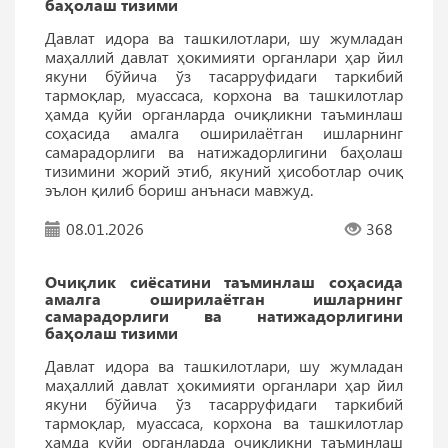
баҳолаш тизими
Давлат идора ва ташкилотлари, шу жумладан
маҳаллий давлат ҳокимияти органлари ҳар йил
якуни бўйича ўз тасарруфидаги таркибий
тармоқлар, муассаса, корхона ва ташкилотлар
ҳамда қуйи органларда очиқликни таъминлаш
соҳасида амалга оширилаётган ишларнинг
самарадорлиги ва натижадорлигини баҳолаш
тизимини жорий этиб, якуний ҳисоботлар очиқ
эълон қилиб бориш анънаси мавжуд.
08.01.2026
368
Очиқлик сиёсатини таъминлаш соҳасида
амалга оширилаётган ишларнинг
самарадорлиги ва натижадорлигини
баҳолаш тизими
Давлат идора ва ташкилотлари, шу жумладан
маҳаллий давлат ҳокимияти органлари ҳар йил
якуни бўйича ўз тасарруфидаги таркибий
тармоқлар, муассаса, корхона ва ташкилотлар
ҳамда қуйи органларда очиқликни таъминлаш