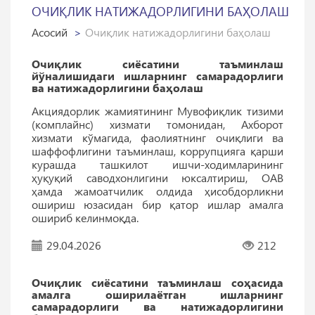
ОЧИҚЛИК НАТИЖАДОРЛИГИНИ БАҲОЛАШ
Асосий
Очиқлик натижадорлигини баҳолаш
Очиқлик сиёсатини таъминлаш
йўналишидаги ишларнинг самарадорлиги
ва натижадорлигини баҳолаш
Акциядорлик жамиятининг Мувофиқлик тизими
(комплайнс) хизмати томонидан, Ахборот
хизмати кўмагида, фаолиятнинг очиқлиги ва
шаффофлигини таъминлаш, коррупцияга қарши
курашда ташкилот ишчи-ходимларининг
ҳуқуқий саводхонлигини юксалтириш, ОАВ
ҳамда жамоатчилик олдида ҳисобдорликни
ошириш юзасидан бир қатор ишлар амалга
ошириб келинмоқда.
29.04.2026
212
Очиқлик сиёсатини таъминлаш соҳасида
амалга оширилаётган ишларнинг
самарадорлиги ва натижадорлигини