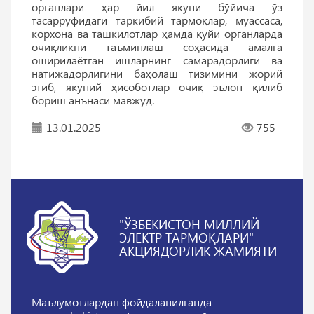
органлари ҳар йил якуни бўйича ўз
тасарруфидаги таркибий тармоқлар, муассаса,
корхона ва ташкилотлар ҳамда қуйи органларда
очиқликни таъминлаш соҳасида амалга
оширилаётган ишларнинг самарадорлиги ва
натижадорлигини баҳолаш тизимини жорий
этиб, якуний ҳисоботлар очиқ эълон қилиб
бориш анънаси мавжуд.
13.01.2025
755
"ЎЗБЕКИСТОН МИЛЛИЙ
ЭЛЕКТР ТАРМОҚЛАРИ"
АКЦИЯДОРЛИК ЖАМИЯТИ
Маълумотлардан фойдаланилганда