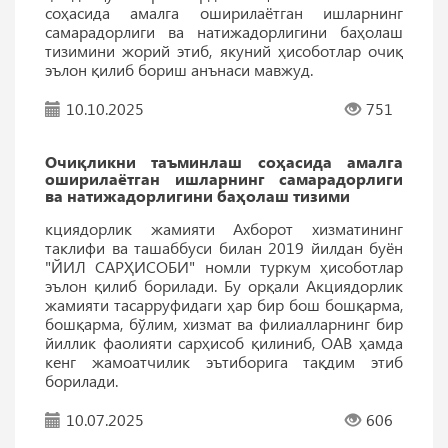
соҳасида амалга оширилаётган ишларнинг
самарадорлиги ва натижадорлигини баҳолаш
тизимини жорий этиб, якуний ҳисоботлар очиқ
эълон қилиб бориш анънаси мавжуд.
10.10.2025
751
Oчиқликни таъминлаш соҳасида амалга
оширилаётган ишларнинг самарадорлиги
ва натижадорлигини баҳолаш тизими
кциядорлик жамияти Ахборот хизматининг
таклифи ва ташаббуси билан 2019 йилдан буён
"ЙИЛ САРҲИСОБИ" номли туркум ҳисоботлар
эълон қилиб борилади. Бу орқали Акциядорлик
жамияти тасарруфидаги ҳар бир бош бошқарма,
бошқарма, бўлим, хизмат ва филиалларнинг бир
йиллик фаолияти сарҳисоб қилиниб, ОАВ ҳамда
кенг жамоатчилик эътиборига тақдим этиб
борилади.
10.07.2025
606