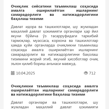
Очиқлик сиёсатини таъминлаш соҳасида
амалга оширилаётган ишларнинг
самарадорлиги ва натижадорлигини
баҳолаш тизими
Давлат идора ва ташкилотлари, шу жумладан
маҳаллий давлат ҳокимияти органлари ҳар йил
якуни бўйича ўз тасарруфидаги таркибий
тармоқлар, муассаса, корхона ва ташкилотлар
ҳамда қуйи органларда очиқликни таъминлаш
соҳасида амалга оширилаётган ишларнинг
самарадорлиги ва натижадорлигини баҳолаш
тизимини жорий этиб, якуний ҳисоботлар очиқ
эълон қилиб бориш анънаси мавжуд.
10.04.2025
712
Oчиқликни таъминлаш соҳасида амалга
оширилаётган ишларнинг самарадорлиги
ва натижадорлигини баҳолаш тизими
Давлат органлари ва ташкилотлари, шу
жумладан маҳаллий давлат ҳокимияти