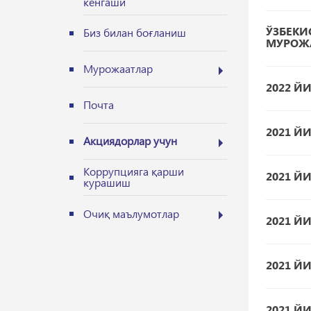
кенгаши
ЎЗБЕК
Биз билан боғланиш
МУРОЖА
Мурожаатлар
2022 Й
Почта
2021 Й
Акциядорлар учун
Коррупцияга қарши
2021 Й
курашиш
Очиқ маълумотлар
2021 Й
2021 Й
2021 Й