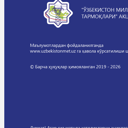
"ЎЗБЕКИСТОН МИЛ
ТАРМОҚЛАРИ" АК
Маълумотлардан фойдаланилганда
www.uzbekistonmet.uz га ҳавола кўрсатилиши 
© Барча ҳуқуқлар ҳимояланган 2019 - 2026
Диққат! Агар сиз матнда хатоликларни аниқла