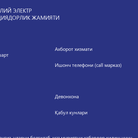
ЛИЙ ЭЛЕКТР
ЦИЯДОРЛИК ЖАМИЯТИ
Ахборот хизмати
шарт
Ишонч телефони (call марказ)
Девонхона
Қабул кунлари
сангиз, уларни белгилаб, маъмуриятни хабардор қилиш учун