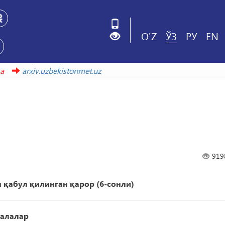
O'Z
ЎЗ
РУ
EN
 ҳаволада
arxiv.uzbekistonmet.uz
919
қабул қилинган қарор (6-сонли)
алалар