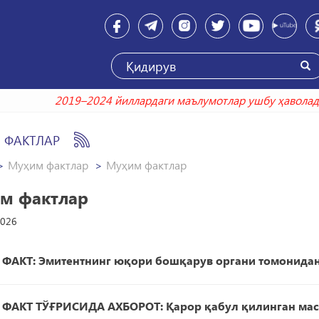
2019–2024 йиллардаги маълумотлар ушбу
 ФАКТЛАР
Муҳим фактлар
Муҳим фактлар
м фактлар
2026
АКТ: Эмитентнинг юқори бошқарув органи томонидан 
ФАКТ ТЎҒРИСИДА АХБОРОТ: Қарор қабул қилинган мас