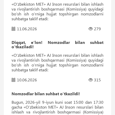
«O‘zbekiston MET» AJ Inson resurslari bilan ishlash
va rivojlantirish boshqarmasi (Komissiya) quyidagi
bo‘sh ish o‘rniga hujjat topshirgan nomzodlarni
suhbatga taklif etadi:
11.06.2026
279
Diqqat, e’lon! Nomzodlar bilan suhbat
o‘tkaziladi!
«O‘zbekiston MET» AJ Inson resurslari bilan ishlash
va rivojlantirish boshqarmasi (Komissiya) quyidagi
bo‘sh ish o‘rniga hujjat topshirgan nomzodlarni
suhbatga taklif etadi:
10.06.2026
315
Nomzodlar bilan suhbat o‘tkazildi!
Bugun, 2026-yil 9-iyun kuni soat 15:00 dan 17:30
gacha «O‘zbekiston MET» AJ Inson resurslari bilan
ishlash va rivojlantirish boshqarmasi (Komissiya)