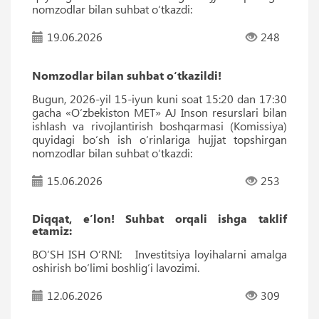
nomzodlar bilan suhbat o‘tkazdi:
19.06.2026
248
Nomzodlar bilan suhbat o‘tkazildi!
Bugun, 2026-yil 15-iyun kuni soat 15:20 dan 17:30
gacha «O‘zbekiston MET» AJ Inson resurslari bilan
ishlash va rivojlantirish boshqarmasi (Komissiya)
quyidagi bo‘sh ish o‘rinlariga hujjat topshirgan
nomzodlar bilan suhbat o‘tkazdi:
15.06.2026
253
Diqqat, e’lon! Suhbat orqali ishga taklif
etamiz:
BO‘SH ISH O‘RNI: Investitsiya loyihalarni amalga
oshirish bo‘limi boshlig‘i lavozimi.
12.06.2026
309