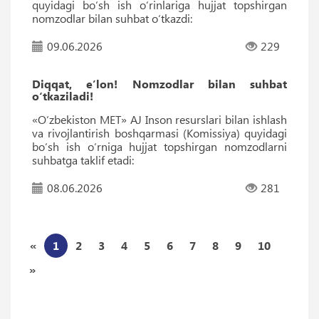
quyidagi bo‘sh ish o‘rinlariga hujjat topshirgan
nomzodlar bilan suhbat o‘tkazdi:
09.06.2026
229
Diqqat, e’lon! Nomzodlar bilan suhbat
o‘tkaziladi!
«O‘zbekiston MET» AJ Inson resurslari bilan ishlash
va rivojlantirish boshqarmasi (Komissiya) quyidagi
bo‘sh ish o‘rniga hujjat topshirgan nomzodlarni
suhbatga taklif etadi:
08.06.2026
281
«
1
2
3
4
5
6
7
8
9
10
»