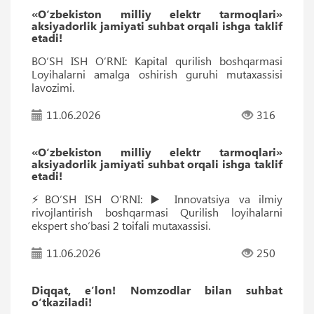
«O‘zbekiston milliy elektr tarmoqlari»
aksiyadorlik jamiyati suhbat orqali ishga taklif
etadi!
BO‘SH ISH O‘RNI: Kapital qurilish boshqarmasi
Loyihalarni amalga oshirish guruhi mutaxassisi
lavozimi.
11.06.2026
316
«O‘zbekiston milliy elektr tarmoqlari»
aksiyadorlik jamiyati suhbat orqali ishga taklif
etadi!
⚡️BO‘SH ISH O‘RNI: ▶️ Innovatsiya va ilmiy
rivojlantirish boshqarmasi Qurilish loyihalarni
ekspert sho‘basi 2 toifali mutaxassisi.
11.06.2026
250
Diqqat, e’lon! Nomzodlar bilan suhbat
o‘tkaziladi!