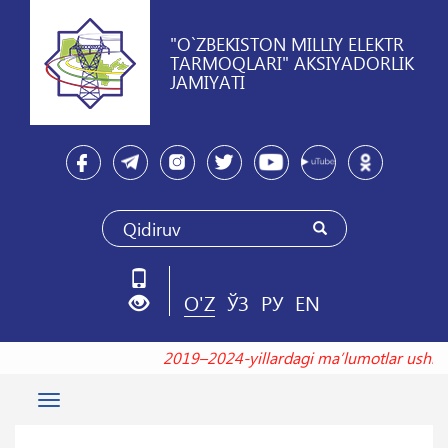
"O`ZBEKISTON MILLIY ELEKTR
TARMOQLARI" AKSIYADORLIK
JAMIYATI
O'Z
ЎЗ
РУ
EN
2019–2024-yillardagi maʼlumotlar us
Toggle
navigation