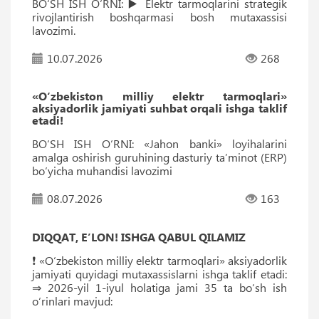
BO‘SH ISH O‘RNI: ▶️ Elektr tarmoqlarini strategik
rivojlantirish boshqarmasi bosh mutaxassisi
lavozimi.
10.07.2026
268
«O‘zbekiston milliy elektr tarmoqlari»
aksiyadorlik jamiyati suhbat orqali ishga taklif
etadi!
BO‘SH ISH O‘RNI: «Jahon banki» loyihalarini
amalga oshirish guruhining dasturiy ta’minot (ERP)
bo‘yicha muhandisi lavozimi
08.07.2026
163
DIQQAT, EʼLON! ISHGA QABUL QILAMIZ
❗️ «O‘zbekiston milliy elektr tarmoqlari» aksiyadorlik
jamiyati quyidagi mutaxassislarni ishga taklif etadi:
⇒ 2026-yil 1-iyul holatiga jami 35 ta bo‘sh ish
o‘rinlari mavjud: