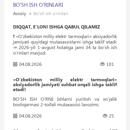
BO'SH ISH O'RINLARI
Asosiy
Bo'sh ish o'rinlari
DIQQAT, EʼLON! ISHGA QABUL QILAMIZ
❗️ «O‘zbekiston milliy elektr tarmoqlari» aksiyadorlik
jamiyati quyidagi mutaxassislarni ishga taklif etadi:
⇒ 2026-yil 1-avgust holatiga jami 34 ta bo‘sh ish
o‘rinlari mavjud:
04.08.2026
101
«O‘zbekiston milliy elektr tarmoqlari»
aksiyadorlik jamiyati suhbat orqali ishga taklif
etadi!
BO‘SH ISH O‘RNI: Ishlarni yuritish va xo‘jalik
boshqarmasi 2-toifali mutaxassisi lavozimi.
04.08.2026
25