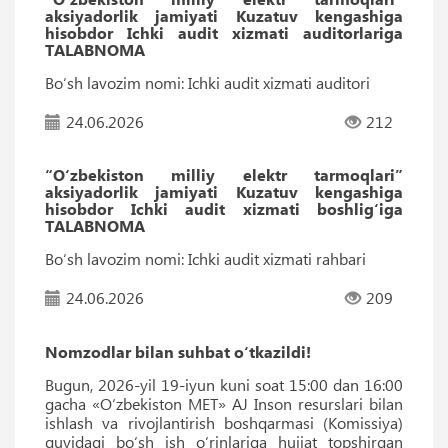
aksiyadorlik jamiyati Kuzatuv kengashiga
hisobdor Ichki audit xizmati auditorlariga
TALABNOMA
Bo‘sh lavozim nomi: Ichki audit xizmati auditori
24.06.2026
212
“O‘zbekiston milliy elektr tarmoqlari”
aksiyadorlik jamiyati Kuzatuv kengashiga
hisobdor Ichki audit xizmati boshlig‘iga
TALABNOMA
Bo‘sh lavozim nomi: Ichki audit xizmati rahbari
24.06.2026
209
Nomzodlar bilan suhbat o‘tkazildi!
Bugun, 2026-yil 19-iyun kuni soat 15:00 dan 16:00
gacha «O‘zbekiston MET» AJ Inson resurslari bilan
ishlash va rivojlantirish boshqarmasi (Komissiya)
quyidagi bo‘sh ish o‘rinlariga hujjat topshirgan