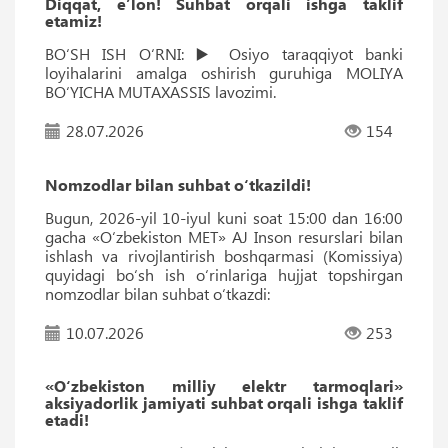
Diqqat, e’lon! Suhbat orqali ishga taklif
etamiz!
BO‘SH ISH O‘RNI: ▶️ Osiyo taraqqiyot banki
loyihalarini amalga oshirish guruhiga MOLIYA
BO‘YICHA MUTAXASSIS lavozimi.
28.07.2026
154
Nomzodlar bilan suhbat o‘tkazildi!
Bugun, 2026-yil 10-iyul kuni soat 15:00 dan 16:00
gacha «O‘zbekiston MET» AJ Inson resurslari bilan
ishlash va rivojlantirish boshqarmasi (Komissiya)
quyidagi bo‘sh ish o‘rinlariga hujjat topshirgan
nomzodlar bilan suhbat o‘tkazdi:
10.07.2026
253
«O‘zbekiston milliy elektr tarmoqlari»
aksiyadorlik jamiyati suhbat orqali ishga taklif
etadi!