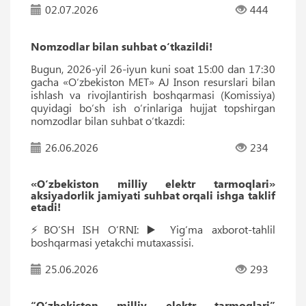
02.07.2026
444
Nomzodlar bilan suhbat o‘tkazildi!
Bugun, 2026-yil 26-iyun kuni soat 15:00 dan 17:30
gacha «O‘zbekiston MET» AJ Inson resurslari bilan
ishlash va rivojlantirish boshqarmasi (Komissiya)
quyidagi bo‘sh ish o‘rinlariga hujjat topshirgan
nomzodlar bilan suhbat o‘tkazdi:
26.06.2026
234
«O‘zbekiston milliy elektr tarmoqlari»
aksiyadorlik jamiyati suhbat orqali ishga taklif
etadi!
⚡️BO‘SH ISH O‘RNI: ▶️ Yig‘ma axborot-tahlil
boshqarmasi yetakchi mutaxassisi.
25.06.2026
293
“O‘zbekiston milliy elektr tarmoqlari”