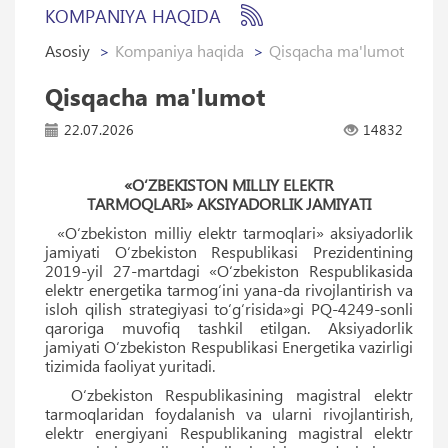
KOMPANIYA HAQIDA
Asosiy
Kompaniya haqida
Qisqacha ma'lumot
Qisqacha ma'lumot
22.07.2026
14832
«O‘ZBEKISTON MILLIY ELEKTR
TARMOQLARI» AKSIYADORLIK JAMIYATI
«O‘zbekiston milliy elektr tarmoqlari» aksiyadorlik
jamiyati O‘zbekiston Respublikasi Prezidentining
2019-yil 27-martdagi «O‘zbekiston Respublikasida
elektr energetika tarmog‘ini yana-da rivojlantirish va
isloh qilish strategiyasi to‘g‘risida»gi PQ-4249-sonli
qaroriga muvofiq tashkil etilgan. Aksiyadorlik
jamiyati O‘zbekiston Respublikasi Energetika vazirligi
tizimida faoliyat yuritadi.
O‘zbekiston Respublikasining magistral elektr
tarmoqlaridan foydalanish va ularni rivojlantirish,
elektr energiyani Respublikaning magistral elektr