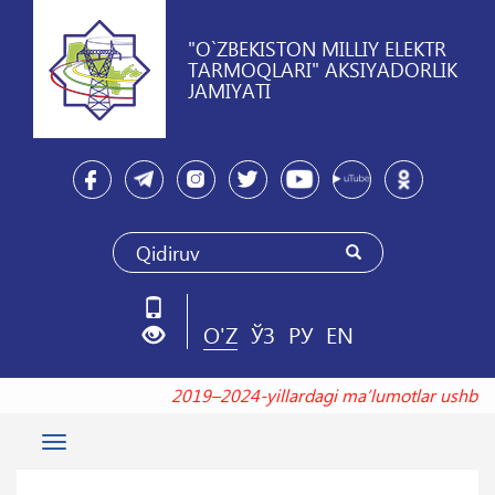
"O`ZBEKISTON MILLIY ELEKTR
TARMOQLARI" AKSIYADORLIK
JAMIYATI
O'Z
ЎЗ
РУ
EN
2019–2024-yillardagi maʼlumotlar ush
Toggle
navigation