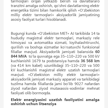
tarmoqlari orqali yetkazib berish va davlatlararo
tranzitni amalga oshirish, qo‘shni davlatlarning elektr
energetika tizimi bilan hamkorlik qilish «O‘zbekiston
milliy elektr tarmoqlari» aksiyadorlik jamiyatining
asosiy faoliyat turlari hisoblanadi.
Bugungi kunda «O‘zbekiston MET» AJ tarkibida 14 ta
hududiy magistral elektr tarmoqlari, markaziy rele
himoyasi va avtomatika xizmati, loyihalashtiruvchi,
qurilish va boshqa xizmatlar ko‘rsatuvchi funksional
filiallar mavjud. Aksiyadorlik jamiyati balansida
60
844 MVA
to‘la quvvatga ega 35–110–220 va 500 kV
kuchlanishli 1679 ta podstansiya hamda
36 568 km
(va 414 km kabel) uzunlikdagi 35–110–220 va 500
kV kuchlanishli magistral elektr uzatish tarmoqlari
mavjud. «O‘zbekiston milliy elektr tarmoqlari»
aksiyadorlik jamiyati markaziy apparati va tarkibidagi
tuzilma hamda filiallarda jami bo‘lib 9027 nafardan
ziyod nafardan ziyod mutaxassis-xodimlar mehnat
faoliyati olib bormoqda.
Elektr energiyasini uzatish faoliyatini amalga
oshirish uchun litsenziya