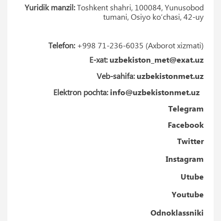
Yuridik manzil:
Toshkent shahri, 100084, Yunusobod
tumani, Osiyo ko‘chasi, 42-uy
Telefon:
+998 71-236-6035 (Axborot xizmati)
E-xat:
uzbekiston_met@exat.uz
Veb-sahifa:
uzbekistonmet.uz
Elektron pochta:
i
nfo@uzbekistonmet.uz
Telegram
Facebook
Twitter
Instagram
Utube
Youtube
Odnoklassniki