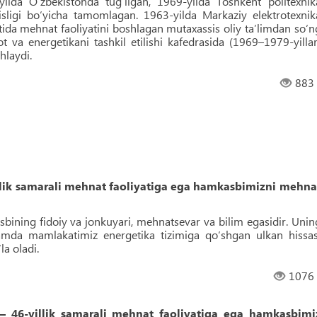
da O‘zbekistonda tug‘ilgan, 1969-yilda Toshkent politexnik
sisligi bo‘yicha tamomlagan. 1963-yilda Markaziy elektrotexnik
atida mehnat faoliyatini boshlagan mutaxassis oliy taʼlimdan so‘n
yot va energetikani tashkil etilishi kafedrasida (1969–1979-yillar
hlaydi.
883
yillik samarali mehnat faoliyatiga ega hamkasbimizni mehna
sbining fidoiy va jonkuyari, mehnatsevar va bilim egasidir. Unin
hamda mamlakatimiz energetika tizimiga qo‘shgan ulkan hissas
a oladi.
1076
46-yillik samarali mehnat faoliyatiga ega hamkasbimi