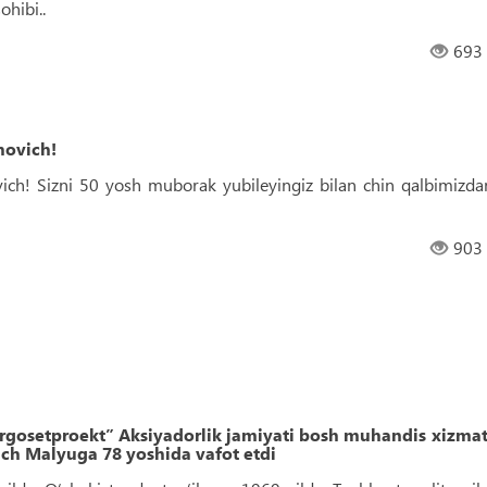
ohibi..
693
hovich!
ich! Sizni 50 yosh muborak yubileyingiz bilan chin qalbimizda
903
gosetproekt” Aksiyadorlik jamiyati bosh muhandis xizmat
h Malyuga 78 yoshida vafot etdi