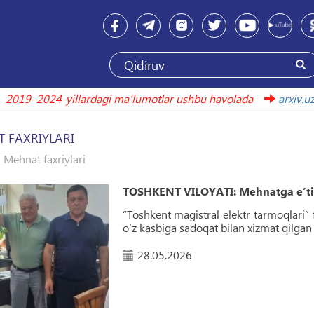
2019–2024-yillardagi maʼlumotlar ushbu havolada
 FAXRIYLARI
Mehnat faxriylari
TOSHKENT VILOYATI: Mehnatga e’ti
“Toshkent magistral elektr tarmoqlari” 
o‘z kasbiga sadoqat bilan xizmat qilgan x
28.05.2026