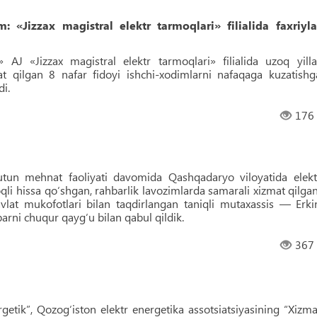
 «Jizzax magistral elektr tarmoqlari» filialida faxriyla
» AJ «Jizzax magistral elektr tarmoqlari» filialida uzoq yilla
at qilgan 8 nafar fidoyi ishchi-xodimlarni nafaqaga kuzatishg
di.
176
utun mehnat faoliyati davomida Qashqadaryo viloyatida elekt
oqli hissa qo‘shgan, rahbarlik lavozimlarda samarali xizmat qilgan
vlat mukofotlari bilan taqdirlangan taniqli mutaxassis — Erki
rni chuqur qayg‘u bilan qabul qildik.
367
tik”, Qozog‘iston elektr energetika assotsiatsiyasining “Xizma