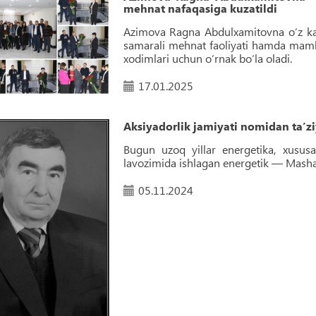
mehnat nafaqasiga kuzatildi
Azimova Ragna Abdulxamitovna o‘z kasb
samarali mehnat faoliyati hamda mamla
xodimlari uchun o‘rnak bo‘la oladi.
17.01.2025
Aksiyadorlik jamiyati nomidan taʼzi
Bugun uzoq yillar energetika, xususa
lavozimida ishlagan energetik — Mashar
05.11.2024