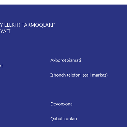
IY ELEKTR TARMOQLARI"
YATI
Axborot xizmati
rt
Ishonch telefoni (call markaz)
Devonxona
Qabul kunlari