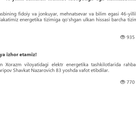
ining fidoiy va jonkuyar, mehnatsevar va bilim egasi 46-yilli
katimiz energetika tizimiga qo‘shgan ulkan hissasi barcha tizi
935
ya izhor etamiz!
n Xorazm viloyatidagi elektr energetika tashkilotlarida rahba
ipov Shavkat Nazarovich 83 yoshda vafot etibdilar.
770