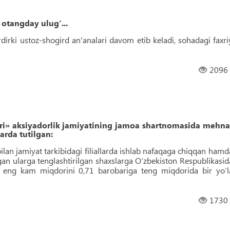
 otangday ulug‘...
dirki ustoz-shogird an'analari davom etib keladi, sohadagi faxri
2096
ari» aksiyadorlik jamiyatining jamoa shartnomasida mehna
arda tutilgan:
lan jamiyat tarkibidagi filiallarda ishlab nafaqaga chiqqan hamd
tgan ularga tenglashtirilgan shaxslarga O‘zbekiston Respublikasid
g eng kam miqdorini 0,71 barobariga teng miqdorida bir yo‘l
1730