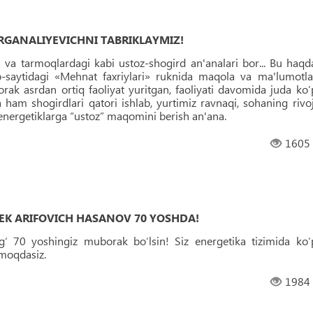
GANALIYEVICHNI TABRIKLAYMIZ!
va tarmoqlardagi kabi ustoz-shogird an'analari bor... Bu haqd
-saytidagi «Mehnat faxriylari» ruknida maqola va ma'lumotla
rak asrdan ortiq faoliyat yuritgan, faoliyati davomida juda ko‘
ham shogirdlari qatori ishlab, yurtimiz ravnaqi, sohaning rivoj
 energetiklarga “ustoz” maqomini berish an'ana.
1605
K ARIFOVICH HASANOV 70 YOSHDA!
g‘ 70 yoshingiz muborak bo‘lsin! Siz energetika tizimida ko‘
lmoqdasiz.
1984