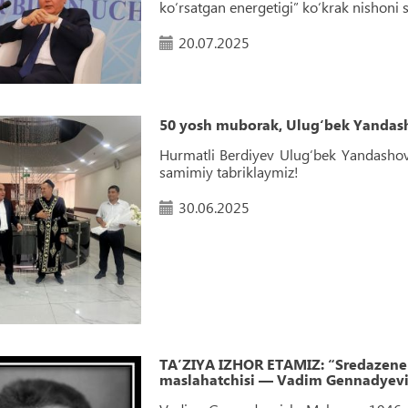
ko‘rsatgan energetigi” ko‘krak nishoni s
20.07.2025
50 yosh muborak, Ulug‘bek Yandas
Hurmatli Berdiyev Ulug‘bek Yandashov
samimiy tabriklaymiz!
30.06.2025
TAʼZIYA IZHOR ETAMIZ: “Sredazener
maslahatchisi — Vadim Gennadyevic