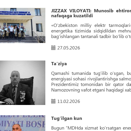
JIZZAX VILOYATI: Munosib ehtirom:
nafaqaga kuzatildi
«O‘zbekiston milliy elektr tarmoqlari
energetika tizimida sidqidildan mehn
bagʻishlangan tantanali tadbir bo‘lib o‘t
27.05.2026
Taʼziya
Qamashi tumanida tug‘ilib o‘sgan, b
energiyasi sohasi rivojlantirishga salm
Prezidentimiz tomonidan bir qator da
Namozovning vafot etgani haqidagi xaba
11.02.2026
Tug‘ilgan kun
Bugun “MDHda xizmat ko‘rsatgan energe