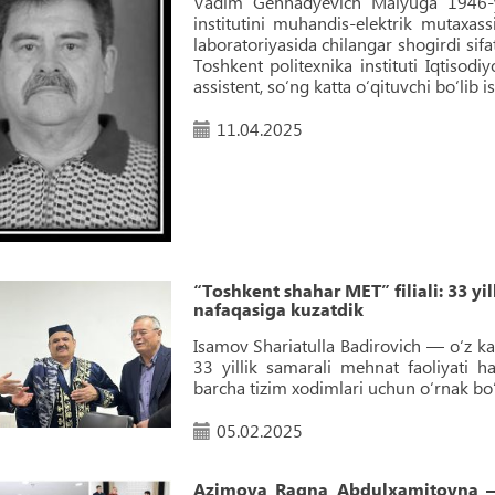
Vadim Gennadyevich Malyuga 1946-yil
institutini muhandis-elektrik mutaxas
laboratoriyasida chilangar shogirdi sif
Toshkent politexnika instituti Iqtisodi
assistent, so‘ng katta o‘qituvchi bo‘lib is
11.04.2025
“Toshkent shahar MET” filiali: 33 
nafaqasiga kuzatdik
Isamov Shariatulla Badirovich — o‘z ka
33 yillik samarali mehnat faoliyati 
barcha tizim xodimlari uchun o‘rnak bo‘l
05.02.2025
Azimova Ragna Abdulxamitovna — 