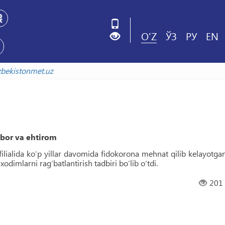
O'Z
ЎЗ
РУ
EN
arxiv.uzbekistonmet.uz
bor va ehtirom
filialida ko‘p yillar davomida fidokorona mehnat qilib kelayotgan
odimlarni rag‘batlantirish tadbiri bo‘lib o‘tdi.
201