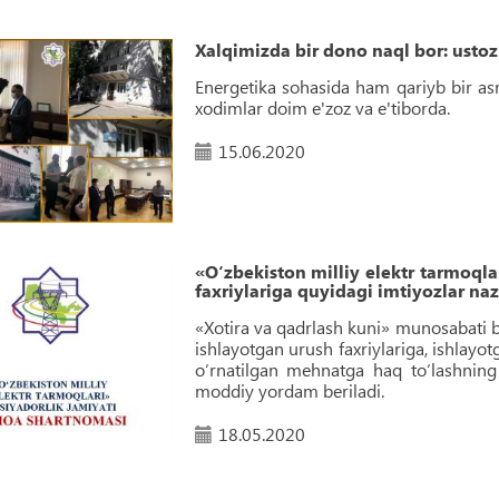
Xalqimizda bir dono naql bor: ustoz
Energetika sohasida ham qariyb bir asr
xodimlar doim e'zoz va e'tiborda.
15.06.2020
«O‘zbekiston milliy elektr tarmoql
faxriylariga quyidagi imtiyozlar naz
«Xotira va qadrlash kuni» munosabati bi
ishlayotgan urush faxriylariga, ishlayo
o‘rnatilgan mehnatga haq to‘lashnin
moddiy yordam beriladi.
18.05.2020