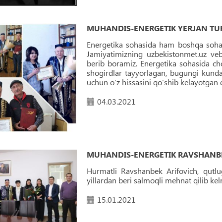
MUHANDIS-ENERGETIK YERJAN TUR
Energetika sohasida ham boshqa soha 
Jamiyatimizning uzbekistonmet.uz veb
berib boramiz. Energetika sohasida cho
shogirdlar tayyorlagan, bugungi kunda 
uchun o‘z hissasini qo‘shib kelayotgan
04.03.2021
MUHANDIS-ENERGETIK RAVSHANBE
Hurmatli Ravshanbek Arifovich, qutlu
yillardan beri salmoqli mehnat qilib ke
15.01.2021