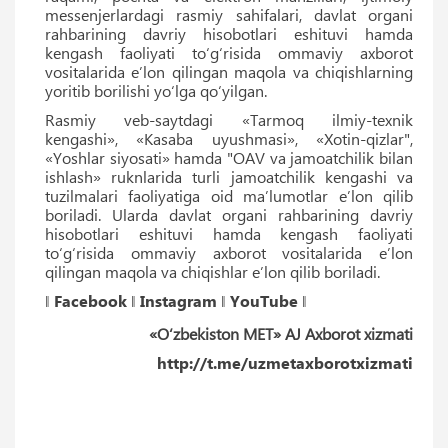
messenjerlardagi rasmiy sahifalari, davlat organi
rahbarining davriy hisobotlari eshituvi hamda
kengash faoliyati to‘g‘risida ommaviy axborot
vositalarida eʼlon qilingan maqola va chiqishlarning
yoritib borilishi yo‘lga qo‘yilgan.
Rasmiy veb-saytdagi «Tarmoq ilmiy-texnik
kengashi», «Kasaba uyushmasi», «Xotin-qizlar",
«Yoshlar siyosati» hamda "OAV va jamoatchilik bilan
ishlash» ruknlarida turli jamoatchilik kengashi va
tuzilmalari faoliyatiga oid maʼlumotlar eʼlon qilib
boriladi. Ularda davlat organi rahbarining davriy
hisobotlari eshituvi hamda kengash faoliyati
to‘g‘risida ommaviy axborot vositalarida eʼlon
qilingan maqola va chiqishlar eʼlon qilib boriladi.
‖
Facebook
‖
Instagram
‖
YouTube
‖
«O‘zbekiston MET» AJ Axborot xizmati
http://t.me/uzmetaxborotxizmati