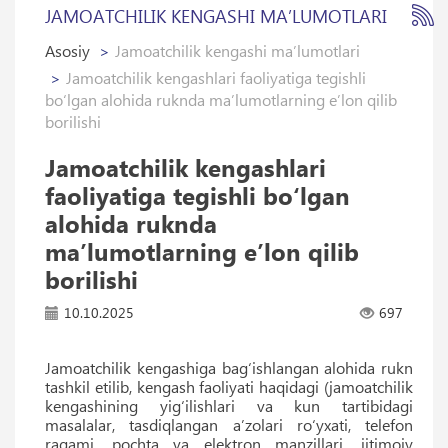
JAMOATCHILIK KENGASHI MAʼLUMOTLARI
Asosiy
Jamoatchilik kengashi maʼlumotlari
Jamoatchilik kengashlari faoliyatiga tegishli
bo‘lgan alohida ruknda maʼlumotlarning eʼlon qilib
borilishi
Jamoatchilik kengashlari
faoliyatiga tegishli bo‘lgan
alohida ruknda
maʼlumotlarning eʼlon qilib
borilishi
10.10.2025
697
Jamoatchilik kengashiga bag‘ishlangan alohida rukn
tashkil etilib, kengash faoliyati haqidagi (jamoatchilik
kengashining yig‘ilishlari va kun tartibidagi
masalalar, tasdiqlangan aʼzolari ro‘yxati, telefon
raqami, pochta va elektron manzillari, ijtimoiy