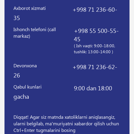
Axborot xizmati
+998 71 236-60-
35
Ishonch telefoni (call
+998 55 500-55-
markaz)
45
( Ish vaqti: 9:00-18:00,
tushlik: 13:00-14:00 )
Devonxona
+998 71 236-62-
26
Qabul kunlari
9:00 dan 18:00
gacha
Diqqat! Agar siz matnda xatoliklarni aniqlasangiz,
ularni belgilab, ma'muriyatni xabardor qilish uchun
Ctrl+Enter tugmalarini bosing