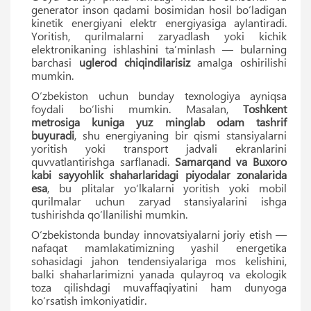
generator inson qadami bosimidan hosil bo‘ladigan
kinetik energiyani elektr energiyasiga aylantiradi.
Yoritish, qurilmalarni zaryadlash yoki kichik
elektronikaning ishlashini ta’minlash — bularning
barchasi
uglerod chiqindilarisiz
amalga oshirilishi
mumkin.
O‘zbekiston uchun bunday texnologiya ayniqsa
foydali bo‘lishi mumkin. Masalan,
Toshkent
metrosiga kuniga yuz minglab odam tashrif
buyuradi
, shu energiyaning bir qismi stansiyalarni
yoritish yoki transport jadvali ekranlarini
quvvatlantirishga sarflanadi.
Samarqand va Buxoro
kabi sayyohlik shaharlaridagi piyodalar zonalarida
esa
, bu plitalar yo‘lkalarni yoritish yoki mobil
qurilmalar uchun zaryad stansiyalarini ishga
tushirishda qo‘llanilishi mumkin.
O‘zbekistonda bunday innovatsiyalarni joriy etish —
nafaqat mamlakatimizning yashil energetika
sohasidagi jahon tendensiyalariga mos kelishini,
balki shaharlarimizni yanada qulayroq va ekologik
toza qilishdagi muvaffaqiyatini ham dunyoga
ko‘rsatish imkoniyatidir.