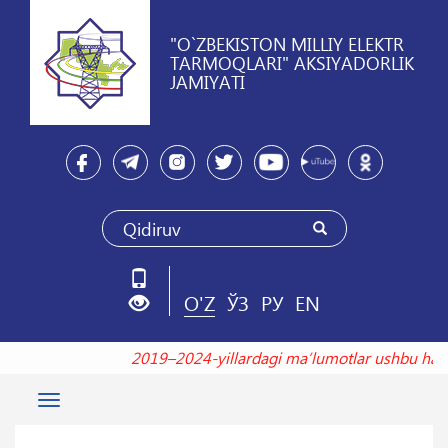
"O`ZBEKISTON MILLIY ELEKTR
TARMOQLARI" AKSIYADORLIK
JAMIYATI
O'Z
ЎЗ
РУ
EN
2019–2024-yillardagi maʼlumotlar ushbu h
Toggle
navigation