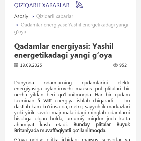
QIZIQARLI XABARLAR
Asosiy
Qiziqarli xabarlar
Qadamlar energiyasi: Yashil energetikadagi yangi
g‘oya
Qadamlar energiyasi: Yashil
energetikadagi yangi g‘oya
19.09.2025
952
Dunyoda odamlarning qadamlarini elektr
energiyasiga aylantiruvchi maxsus pol plitalari bir
necha yildan beri qo‘llanilmoqda. Har bir qadam
taxminan
5 vatt
energiya ishlab chiqaradi — bu
dastlab kam ko‘rinsa-da, metro, sayyohlik markazlari
yoki yirik savdo majmualaridagi minglab odamlarni
hisobga olgan holda, umumiy miqdor juda katta
ahamiyat kasb etadi.
Bunday plitalar Buyuk
Britaniyada muvaffaqiyatli qo‘llanilmoqda
.
G‘oya oddiy: plitka ichidagi maxsus sensorlar va