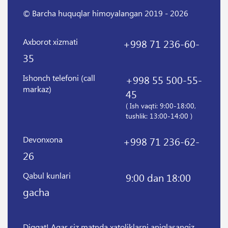
© Barcha huquqlar himoyalangan 2019 - 2026
Axborot xizmati
+998 71 236-60-
35
Ishonch telefoni (call
+998 55 500-55-
markaz)
45
( Ish vaqti: 9:00-18:00,
tushlik: 13:00-14:00 )
Devonxona
+998 71 236-62-
26
Qabul kunlari
9:00 dan 18:00
gacha
Diqqat! Agar siz matnda xatoliklarni aniqlasangiz,