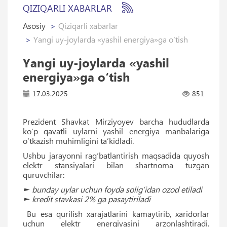
QIZIQARLI XABARLAR
Asosiy
Qiziqarli xabarlar
Yangi uy-joylarda «yashil energiya»ga o‘tish
Yangi uy-joylarda «yashil
energiya»ga o‘tish
17.03.2025
851
Prezident Shavkat Mirziyoyev barcha hududlarda
ko‘p qavatli uylarni yashil energiya manbalariga
o‘tkazish muhimligini ta’kidladi.
Ushbu jarayonni rag‘batlantirish maqsadida quyosh
elektr stansiyalari bilan shartnoma tuzgan
quruvchilar:
► bunday uylar uchun foyda solig‘idan ozod etiladi
► kredit stavkasi 2% ga pasaytiriladi
Bu esa qurilish xarajatlarini kamaytirib, xaridorlar
uchun elektr energiyasini arzonlashtiradi.