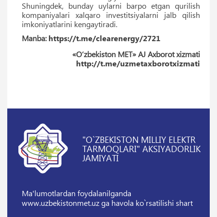
Shuningdek, bunday uylarni barpo etgan qurilish
kompaniyalari xalqaro investitsiyalarni jalb qilish
imkoniyatlarini kengaytiradi.
Manba:
https://t.me/clearenergy/2721
«O‘zbekiston MET» AJ Axborot xizmati
http://t.me/uzmetaxborotxizmati
"O`ZBEKISTON MILLIY ELEKTR
TARMOQLARI" AKSIYADORLIK
JAMIYATI
Ma'lumotlardan foydalanilganda
www.uzbekistonmet.uz ga havola ko`rsatilishi shart