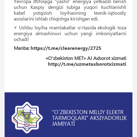
Yevropa Ittifoqiga “yashil” energiya yetkazib berish
uchun Kaspiy dengizi tubiga yuqori kuchlanishli
kabel yotqizish loyihasining texnik-iqtisodiy
asoslarini ishlab chiqishga kirishgan edi.
⚡️ Ushbu loyiha mamlakatlar o‘rtasida ekologik toza
energiya almashinuvi uchun yangi imkoniyatlarni
ochadi!
Manba:
https://t.me/clearenergy/2725
«O‘zbekiston MET» AJ Axborot xizmati
http://t.me/uzmetaxborotxizmati
"O`ZBEKISTON MILLIY ELEKTR
TARMOQLARI" AKSIYADORLIK
JAMIYATI