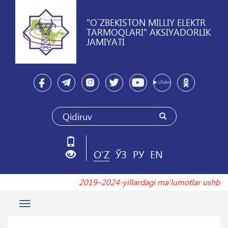
"O`ZBEKISTON MILLIY ELEKTR
TARMOQLARI" AKSIYADORLIK
JAMIYATI
O'Z
ЎЗ
РУ
EN
2019–2024-yillardagi maʼlumotlar ush
Toggle
navigation