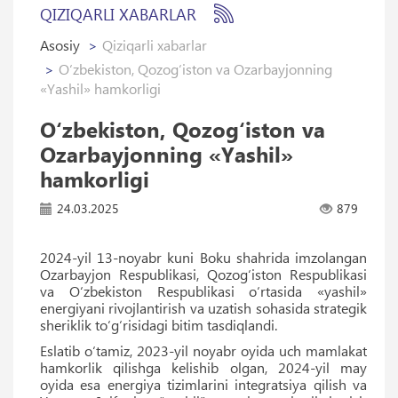
QIZIQARLI XABARLAR
Asosiy
Qiziqarli xabarlar
O‘zbekiston, Qozog‘iston va Ozarbayjonning
«Yashil» hamkorligi
O‘zbekiston, Qozog‘iston va
Ozarbayjonning «Yashil»
hamkorligi
24.03.2025
879
2024-yil 13-noyabr kuni Boku shahrida imzolangan
Ozarbayjon Respublikasi, Qozog‘iston Respublikasi
va O‘zbekiston Respublikasi o‘rtasida «yashil»
energiyani rivojlantirish va uzatish sohasida strategik
sheriklik to‘g‘risidagi bitim tasdiqlandi.
Eslatib o‘tamiz, 2023-yil noyabr oyida uch mamlakat
hamkorlik qilishga kelishib olgan, 2024-yil may
oyida esa energiya tizimlarini integratsiya qilish va