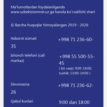
Ma'lumotlardan foydalanilganda
www.uzbekistonmet.uz ga havola ko`rsatilishi shart
© Barcha huquqlar himoyalangan 2019 - 2026
Axborot xizmati
+998 71 236-60-
35
Ishonch telefoni (call
+998 55 500-55-
markaz)
45
( Ish vaqti: 9:00-18:00,
tushlik: 13:00-14:00 )
Devonxona
+998 71 236-62-
26
Qabul kunlari
9:00 dan 18:00