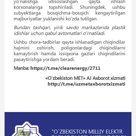
yo‘nalishga ixtisoslashgan qayta ishlash
korxonalariga topshiriladi. Shuningdek, ushbu
subyektlarga bosqichma-bosqich kengaytirilgan
majburiyatlar yuklanishi ko‘zda tutilgan.
Bundan tashqari, yirik savdo markazlarida plastik
idishlar uchun qabul avtomatlari o‘rnatiladi.
Ushbu chora-tadbirlar qayta ishlanadigan chiqindilar
hajmini oshirish, poligonlardagi chiqindilarni
kamaytirish hamda issiqxona gazlari chiqindilarini
pasaytirishga yordam beradi.
Manba:
https://t.me/clearenergy/2711
«O‘zbekiston MET» AJ Axborot xizmati
http://t.me/uzmetaxborotxizmati
"O`ZBEKISTON MILLIY ELEKTR