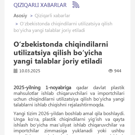
QIZIQARLI XABARLAR
Asosiy
Qiziqarli xabarlar
O‘zbekistonda chiqindilarni utilizatsiya qilish
bo‘yicha yangi talablar joriy etiladi
O‘zbekistonda chiqindilarni
utilizatsiya qilish bo‘yicha
yangi talablar joriy etiladi
10.03.2025
944
2025-yilning 1-noyabriga
qadar davlat plastik
mahsulotlar ishlab chiqaruvchilari va importchilari
uchun chiqindilarni utilizatsiya qilish bo‘yicha yangi
talablarni ishlab chiqishni rejalashtirmoqda.
Yangi tizim 2026-yildan boshlab amal qila boshlaydi.
Unga ko‘ra, plastik chiqindilarni yig‘ish va qayta
ishlash bo‘yicha mas’uliyat ishlab chiqaruvchilar va
importchilar zimmasiga yuklanadi yoki ushbu