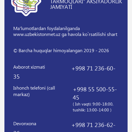
TARMOQLARI" AKSIYADORLIK
JAMIYATI
Ma'lumotlardan foydalanilganda
www.uzbekistonmet.uz ga havola ko`rsatilishi shart
© Barcha huquqlar himoyalangan 2019 - 2026
Axborot xizmati
+998 71 236-60-
35
Ishonch telefoni (call
+998 55 500-55-
markaz)
45
( Ish vaqti: 9:00-18:00,
tushlik: 13:00-14:00 )
Devonxona
+998 71 236-62-