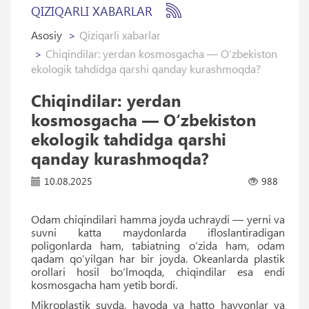
QIZIQARLI XABARLAR
Asosiy
Qiziqarli xabarlar
Chiqindilar: yerdan kosmosgacha — O‘zbekiston
ekologik tahdidga qarshi qanday kurashmoqda?
Chiqindilar: yerdan
kosmosgacha — O‘zbekiston
ekologik tahdidga qarshi
qanday kurashmoqda?
10.08.2025
988
Odam chiqindilari hamma joyda uchraydi — yerni va
suvni katta maydonlarda ifloslantiradigan
poligonlarda ham, tabiatning o‘zida ham, odam
qadam qo‘yilgan har bir joyda. Okeanlarda plastik
orollari hosil bo‘lmoqda, chiqindilar esa endi
kosmosgacha ham yetib bordi.
Mikroplastik suvda, havoda va hatto hayvonlar va