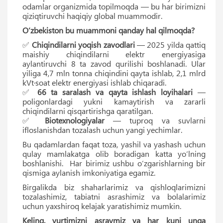
odamlar organizmida topilmoqda — bu har birimizni
qiziqtiruvchi haqiqiy global muammodir.
O‘zbekiston bu muammoni qanday hal qilmoqda?
✅
Chiqindilarni yoqish zavodlari
— 2025 yilda qattiq
maishiy chiqindilarni elektr energiyasiga
aylantiruvchi 8 ta zavod qurilishi boshlanadi. Ular
yiliga 4,7 mln tonna chiqindini qayta ishlab, 2,1 mlrd
kVt·soat elektr energiyasi ishlab chiqaradi.
✅
66 ta saralash va qayta ishlash loyihalari
—
poligonlardagi yukni kamaytirish va zararli
chiqindilarni qisqartirishga qaratilgan.
✅
Biotexnologiyalar
— tuproq va suvlarni
ifloslanishdan tozalash uchun yangi yechimlar.
Bu qadamlardan faqat toza, yashil va yashash uchun
qulay mamlakatga olib boradigan katta yo‘lning
boshlanishi. Har birimiz ushbu o‘zgarishlarning bir
qismiga aylanish imkoniyatiga egamiz.
Birgalikda biz shaharlarimiz va qishloqlarimizni
tozalashimiz, tabiatni asrashimiz va bolalarimiz
uchun yaxshiroq kelajak yaratishimiz mumkin.
Keling, yurtimizni asraymiz va har kuni unga