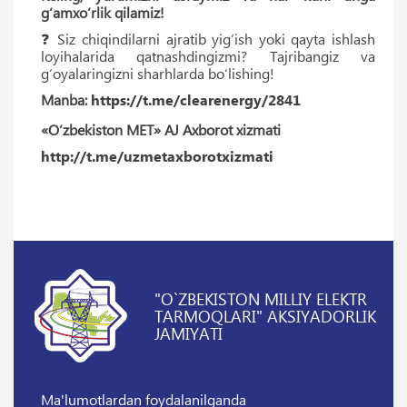
g‘amxo‘rlik qilamiz!
❓ Siz chiqindilarni ajratib yig‘ish yoki qayta ishlash
loyihalarida qatnashdingizmi? Tajribangiz va
g‘oyalaringizni sharhlarda bo‘lishing!
Manba:
https://t.me/clearenergy/2841
«O‘zbekiston MET» AJ Axborot xizmati
http://t.me/uzmetaxborotxizmati
"O`ZBEKISTON MILLIY ELEKTR
TARMOQLARI" AKSIYADORLIK
JAMIYATI
Ma'lumotlardan foydalanilganda