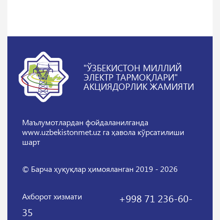
"ЎЗБЕКИСТОН МИЛЛИЙ
ЭЛЕКТР ТАРМОҚЛАРИ"
АКЦИЯДОРЛИК ЖАМИЯТИ
Маълумотлардан фойдаланилганда
www.uzbekistonmet.uz га ҳавола кўрсатилиши
шарт
© Барча ҳуқуқлар ҳимояланган 2019 - 2026
Ахборот хизмати
+998 71 236-60-
35