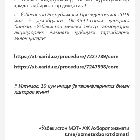
ҳамда тадбиркорлар диққатига!
✅
Ўзбекистон Республикаси Президентининг 2019
йил 5 декабрдаги ПҚ-4544-сонли қарорига
биноан, «Ўзбекистон миллий электр тармоқлари»
акциядорлик жамияти қуйидаги тартибларни
эълон қилади:
https://xt-xarid.uz/procedure/7227789/core
https://xt-xarid.uz/procedure/7247598/core
‼️
Илтимос, 10 кун ичида ўз таклифларингиз билан
иштирок этинг!
«Ўзбекистон МЭТ» АЖ Ахборот хизмати
t.me/uzmetaxborotxizmati