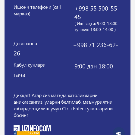
Ишонч телефони (call
+998 55 500-55-
марказ)
45
( Иш вақти: 9:00-18:00,
тушлик: 13:00-14:00 )
Девонхона
+998 71 236-62-
26
Қабул кунлари
9:00 дан 18:00
гача
Диққат! Агар сиз матнда хатоликларни
аниқласангиз, уларни белгилаб, маъмуриятни
хабардор қилиш учун Ctrl+Enter тугмаларини
босинг