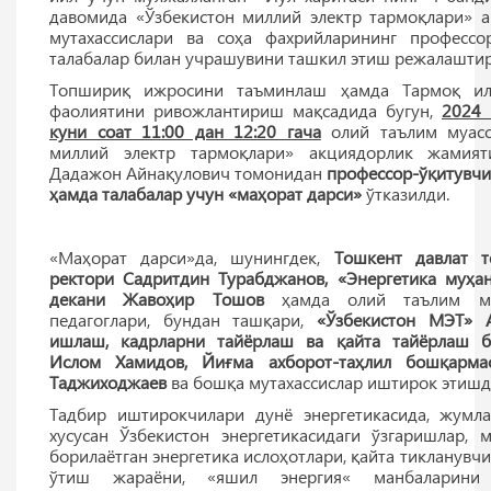
давомида «Ўзбекистон миллий электр тармоқлари» 
мутахассислари ва соҳа фахрийларининг профессо
талабалар билан учрашувини ташкил этиш режалаштир
Топшириқ ижросини таъминлаш ҳамда Тармоқ ил
фаолиятини ривожлантириш мақсадида бугун,
2024 
куни соат 11:00 дан 12:20 гача
олий таълим муасс
миллий электр тармоқлари» акциядорлик жамия
Дадажон Айнақулович томонидан
профессор-ўқитувчи
ҳамда талабалар учун «маҳорат дарси»
ўтказилди.
«Маҳорат дарси»да, шунингдек,
Тошкент давлат т
ректори Садритдин Турабджанов, «Энергетика муҳан
декани Жавоҳир Тошов
ҳамда олий таълим муа
педагоглари, бундан ташқари,
«Ўзбекистон МЭТ» 
ишлаш, кадрларни тайёрлаш ва қайта тайёрлаш 
Ислом Хамидов, Йиғма ахборот-таҳлил бошқарм
Таджиходжаев
ва бошқа мутахассислар иштирок этишд
Тадбир иштирокчилари дунё энергетикасида, жумл
хусусан Ўзбекистон энергетикасидаги ўзгаришлар, 
борилаётган энергетика ислоҳотлари, қайта тикланувч
ўтиш жараёни, «яшил энергия« манбаларини 