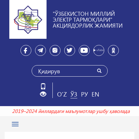
"ЎЗБЕКИСТОН МИЛЛИЙ
ЭЛЕКТР ТАРМОҚЛАРИ"
АКЦИЯДОРЛИК ЖАМИЯТИ
O'Z
ЎЗ
РУ
EN
2019–2024 йиллардаги маълумотлар ушбу ҳаволада
Toggle
navigation