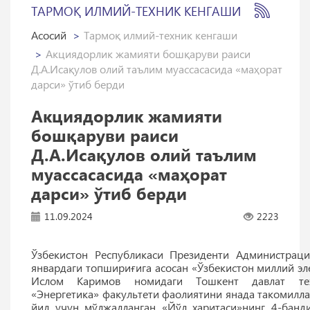
ТАРМОҚ ИЛМИЙ-ТЕХНИК КЕНГАШИ
Асосий
Тармоқ илмий-техник кенгаши
Акциядорлик жамияти бошқаруви раиси
Д.А.Исақулов олий таълим муассасасида «маҳорат
дарси» ўтиб берди
Акциядорлик жамияти
бошқаруви раиси
Д.А.Исақулов олий таълим
муассасасида «маҳорат
дарси» ўтиб берди
11.09.2024
2223
Ўзбекистон Республикаси Президенти Администрац
январдаги топшириғига асосан «Ўзбекистон миллий э
Ислом Каримов номидаги Тошкент давлат тех
«Энергетика» факультети фаолиятини янада такомил
йил учун мўлжалланган «Йўл харитаси»нинг 4-банд