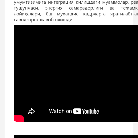
умумтизимига интеграция қилишдаги муаммолар, реа
тушунчаси, энергия самарадорлиги ва тежамко
лойиҳалари, ёш муҳандис кадрларга яратилаётг
саволларга жавоб олишди.