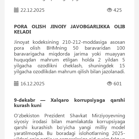
22.12.2025
425
PORA OLISH JINOIY JAVOBGARLIKKA OLIB
KELADI
Jinoyat kodeksining 210-212-moddasiga asosan
pora olish BHMning 50 baravaridan 100
baravarigacha miqdorda jarima yoki muayyan
huquqdan mahrum etilgan holda 2 yildan 5
yilgacha ozodlikni cheklash, shuningdek 15
yilgacha ozodlikdan mahrum qilish bilan jazolanadi.
16.12.2025
601
9-dekabr — Xalqaro korrupsiyaga qarshi
kurash kuni
O‘zbekiston Prezident Shavkat Mirziyoyevning
siyosiy irodasi bilan mamlakatda korrupsiyaga
qarshi kurashish bo‘yicha yangi milliy model
yaratilmoqda. Bu boradagi islohotlarning 2025-
yildagi aniq natija va samaralariga oid ayrim fakt va