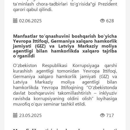
taʼminlash chora-tadbirlari to‘g‘risida"gi Prezident
qarori qabul qilindi.
02.06.2025
628
Manfaatlar to‘qnashuvini boshqarish bo‘yicha
Yevropa Ittifoqi, Germaniya xalqaro hamkorlik
jamiyati (GIZ) va Latviya Markaziy moliya
agentligi bilan hamkorlikda xalqaro tajriba
o‘rganildi
O‘zbekiston Respublikasi Korrupsiyaga qarshi
kurashish agentligi tomonidan Yevropa Ittifoqi,
Germaniya xalqaro hamkorlik jamiyati (GIZ) va
Latviya Markaziy moliya agentligi bilan
hamkorlikda Yevropa Ittifoqining “O‘zbekistonda
davlat boshqaruvini takomillashtirish – inklyuziv
ravishda korrupsiyaning oldini olish” loyihasiga
muvofiq o‘quv seminar tashkil etildi.
23.05.2025
717