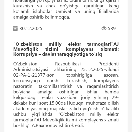
kurashish va chek qo'yishga qaratilgan keng
ko'lamli islohotlar Jamiyat va uning filiallarida
amalga oshirib kelinmoqda.
30.12.2025
539
“O‘zbekiston milliy elektr tarmoqlari”AJ
Muvofiqlik tizimi komplayens xizmati:
Korrupsiya – davlat taraqqiyotiga to‘siq
O‘zbekiston Respublikasi Prezidenti
Administratsiyasi rahbarining 25.12.2025-yildagi
02-PA-1-21377-son topshirig‘iga asosan,
korrupsiyaga qarshi kurashish, komplayens
nazoratini takomillashtirish va raqamlashtirish
bo‘yicha amalga oshirilgan ishlar hamda
kelgusidagi rejalar yuzasidan joriy yilning 29-
dekabr kuni soat 15:00da Huquqni muhofaza qilish
akademiyasining majlislar zalida yig‘ilish o‘tkazilib
ushbu yig‘ilishda “O‘zbekiston milliy elektr
tarmoqlari”AJ Muvofiqlik tizimi komplayens xizmati
boshlig‘i A.Raxmonov ishtirok etdi.