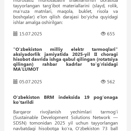
tayyorlangan targ‘ibot materiallarini (slayd, rolik,
maʼruza matnlari, maqola, buklet, risola va
boshqalar) eʼlon qilish darajasi bo‘yicha quyidagi
ishlar amalga oshirilgan:
15.07.2025
655
"O'zbekiston milliy elektr tarmoqlari"
aksiyadorlik jamiyatida 2025-yil II choragi
hisobot davrida ishga qabul qilingan (rotatsiya
qilingan) rаhbаr kadrlar to'g'risidagi
MA'LUMOT
05.07.2025
562
O‘zbekiston BRM indeksida 19 pog‘onaga
ko‘tarildi
Barqaror rivojlanish yechimlari tarmog‘i
(Sustainable Development Solutions Network —
SDSN) tomonidan 2025 yil uchun tayyorlangan
navbatdagi hisobotga ko‘ra, O‘zbekiston 73 ball