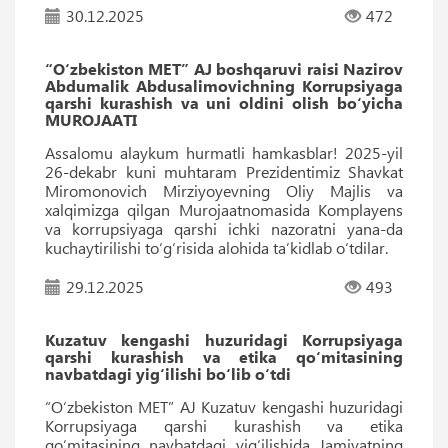
30.12.2025
472
“O‘zbekiston MET” AJ boshqaruvi raisi Nazirov
Abdumalik Abdusalimovichning Korrupsiyaga
qarshi kurashish va uni oldini olish bo‘yicha
MUROJAATI
Assalomu alaykum hurmatli hamkasblar! 2025-yil
26-dekabr kuni muhtaram Prezidentimiz Shavkat
Miromonovich Mirziyoyevning Oliy Majlis va
xalqimizga qilgan Murojaatnomasida Komplayens
va korrupsiyaga qarshi ichki nazoratni yana-da
kuchaytirilishi to‘g‘risida alohida taʼkidlab o‘tdilar.
29.12.2025
493
Kuzatuv kengashi huzuridagi Korrupsiyaga
qarshi kurashish va etika qo‘mitasining
navbatdagi yig‘ilishi bo‘lib o‘tdi
“O‘zbekiston MET” AJ Kuzatuv kengashi huzuridagi
Korrupsiyaga qarshi kurashish va etika
qo‘mitasining navbatdagi yig‘ilishida Jamiyatning