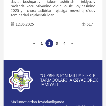
davlat boshqaruvini takomillashtirish – inklyuziv
ravishda korrupsiyaning oldini olish” loyihasining
2025-yil chora-tadbirlar rejasiga muvofiq o‘quv
seminarlari rejalashtirilgan.
12.05.2025
617
«
1
2
3
4
»
"O`ZBEKISTON MILLIY ELEKTR
TARMOQLARI" AKSIYADORLIK
JAMIYATI
Ma'lumotlardan foydalanilganda