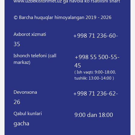
www.uzbekistonmet.uz ga havola ko`rsatilishi shart
© Barcha huquqlar himoyalangan 2019 - 2026
Axborot xizmati
+998 71 236-60-
35
Ishonch telefoni (call
+998 55 500-55-
markaz)
45
( Ish vaqti: 9:00-18:00,
tushlik: 13:00-14:00 )
Devonxona
+998 71 236-62-
26
Qabul kunlari
9:00 dan 18:00
gacha