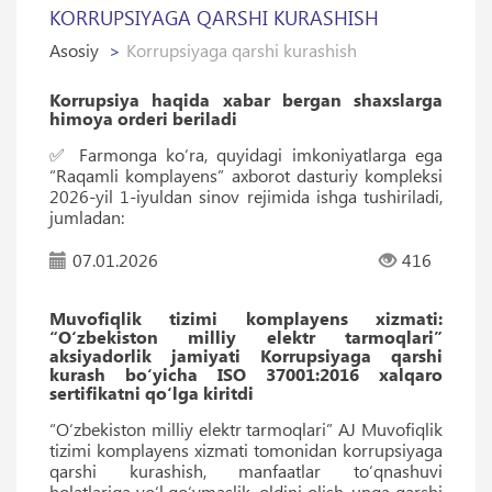
KORRUPSIYAGA QARSHI KURASHISH
Asosiy
Korrupsiyaga qarshi kurashish
Korrupsiya haqida xabar bergan shaxslarga
himoya orderi beriladi
✅ Farmonga ko‘ra, quyidagi imkoniyatlarga ega
“Raqamli komplayens” axborot dasturiy kompleksi
2026-yil 1-iyuldan sinov rejimida ishga tushiriladi,
jumladan:
07.01.2026
416
Muvofiqlik tizimi komplayens xizmati:
“O‘zbekiston milliy elektr tarmoqlari”
aksiyadorlik jamiyati Korrupsiyaga qarshi
kurash bo‘yicha ISO 37001:2016 xalqaro
sertifikatni qo‘lga kiritdi
“O‘zbekiston milliy elektr tarmoqlari” AJ Muvofiqlik
tizimi komplayens xizmati tomonidan korrupsiyaga
qarshi kurashish, manfaatlar to‘qnashuvi
holatlariga yo‘l qo‘ymaslik, oldini olish, unga qarshi