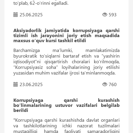
to‘plab, 62-o‘rinni egalladi.
25.06.2025
593
Aksiyadorlik jamiyatida korrupsiyaga qarshi
tizimli ish jarayonini joriy etish maqsadida
maxsus o‘quv kursi tashkil etildi
Barchamizga ma’lumki, mamlakatimizda
byurokratik to‘siqlarni bartaraf etish va “yashirin
iqtisodiyot”ni qisqartirish choralari ko‘rilmoqda,
“Korrupsiyasiz soha” loyihalarining joriy etilishi
yuzasidan muhim vazifalar ijrosi ta’minlanmoqda.
23.06.2025
760
Korrupsiyaga qarshi kurashish
bo‘linmalarining ustuvor vazifalari belgilab
berildi
"Korrupsiyaga qarshi kurashishda davlat organlari
va tashkilotlarining ichki nazorat tuzilmalari
mustaqilligi hamda faoliyati samaradorligini