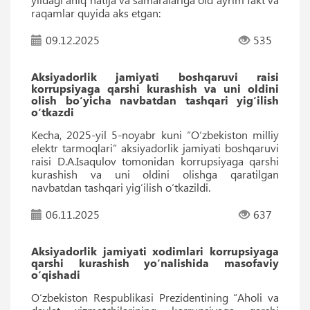
raqamlar quyida aks etgan:
09.12.2025
535
Aksiyadorlik jamiyati boshqaruvi raisi
korrupsiyaga qarshi kurashish va uni oldini
olish bo‘yicha navbatdan tashqari yig‘ilish
o‘tkazdi
Kecha, 2025-yil 5-noyabr kuni “O‘zbekiston milliy
elektr tarmoqlari” aksiyadorlik jamiyati boshqaruvi
raisi D.A.Isaqulov tomonidan korrupsiyaga qarshi
kurashish va uni oldini olishga qaratilgan
navbatdan tashqari yig‘ilish o‘tkazildi.
06.11.2025
637
Aksiyadorlik jamiyati xodimlari korrupsiyaga
qarshi kurashish yo‘nalishida masofaviy
o‘qishadi
O‘zbekiston Respublikasi Prezidentining “Aholi va