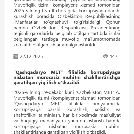
Muvofiqlik tizimi komplayens xizmati tomonidan
2025-yilning I va II choragida korrupsiyaga qarshi
kurashish borasida O‘zbekiston Respublikasining
“Manfaatlar to‘qnashuvi to‘g‘risida”gi Qonun
hamda O‘zbekiston Respublikasi Prezidentining
tegishli qarorlarida belgilab o‘tilgan tartibda ishlar
belgilangan tartibga muvofiq maʼlumotnomada
ko‘rsatib o‘tilgan ishlar amalga oshirildi.
22.12.2025
447
“Qashqadaryo MET” filialida korrupsiyaga
nisbatan murosasiz muhitni shakllantirishga
qaratilgan yig‘ilish o‘tkazildi
2025-yilning 19-dekabr kuni “O‘zbekiston MET” AJ
Muvofiqlik tizimi (komplayens) xizmati tomonidan
“Qashqadaryo MET” filialida Jamiyatimizda
korrupsiyaga qarshi kurashish, xolislik va
shaffoflikni taʼminlash, har bir xodimda masʼuliyat
va huquqiy madaniyatni yana-da oshirish hamda
korrupsiyaga nisbatan murosasiz muhitni
shakllantirishga qaratilgan yig‘ilish o‘tkazildi.