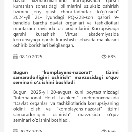
davlat xizmatchilarining korrupsiyaga qarshi
kurashish sohasidagi bilimlarini uzluksiz oshirish
tizimini joriy qilish chora-tadbirlari to‘g‘risida”
2024-yil 21- iyundagi PQ-228-son qarori 9-
bandida barcha davlat organlari va tashkilotlari
muntazam ravishda o‘z xodimlarini Korrupsiyaga
qarshi kurashish Virtual akademiyasida
korrupsiyaga qarshi kurashish sohasida malakasini
oshirib borishlari belgilangan.
08.10.2025
685
Bugun “komplayens-nazorat” tizimi
samaradorligini oshirish” mavzusidagi o‘quv
seminari o‘z ishini boshladi
Bugun, 2025-yil 20-avgust kuni poytaxtimizdagi
“International Hotel Tashkent” mehmonxonasida
“Davlat organlari va tashkilotlarida korrupsiyaning
oldini olish va “komplayens-nazorat” tizimi
samaradorligini oshirish” mavzusida o‘quv
seminari o‘z ishini boshladi.
20.08.2025
656