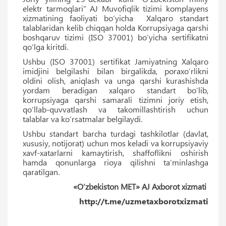
elektr tarmoqlari” AJ Muvofiqlik tizimi komplayens
xizmatining faoliyati bo‘yicha Xalqaro standart
talablaridan kelib chiqqan holda Korrupsiyaga qarshi
boshqaruv tizimi (ISO 37001) bo‘yicha sertifikatni
qo‘lga kiritdi.
Ushbu (ISO 37001) sertifikat Jamiyatning Xalqaro
imidjini belgilashi bilan birgalikda, poraxoʻrlikni
oldini olish, aniqlash va unga qarshi kurashishda
yordam beradigan xalqaro standart boʻlib,
korrupsiyaga qarshi samarali tizimni joriy etish,
qoʻllab-quvvatlash va takomillashtirish uchun
talablar va koʻrsatmalar belgilaydi.
Ushbu standart barcha turdagi tashkilotlar (davlat,
xususiy, notijorat) uchun mos keladi va korrupsiyaviy
xavf-xatarlarni kamaytirish, shaffoflikni oshirish
hamda qonunlarga rioya qilishni taʼminlashga
qaratilgan.
«O‘zbekiston MET» AJ Axborot xizmati
http://t.me/uzmetaxborotxizmati