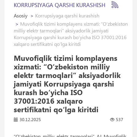
KORRUPSIYAGA QARSHI KURASHISH
Asosiy
Korrupsiyaga qarshi kurashish
Muvofiqlik tizimi komplayens xizmati: “O‘zbekiston
milliy elektr tarmoqlari” aksiyadorlik jamiyati
Korrupsiyaga qarshi kurash bo‘yicha ISO 37001:2016
xalqaro sertifikatni qo‘lga kiritdi
Muvofiqlik tizimi komplayens
xizmati: “O‘zbekiston milliy
elektr tarmoqlari” aksiyadorlik
jamiyati Korrupsiyaga qarshi
kurash bo‘yicha ISO
37001:2016 xalqaro
sertifikatni qo‘lga kiritdi
30.12.2025
537
“O‘zbekiston milliy elektr tarmoqlari” AJ Muvofiqlik