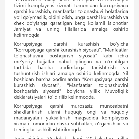
tizimi komplayens xizmati tomonidan korrupsiyaga
qarshi kurashish, manfaatlar to‘qnashuvi holatlariga
yo‘l qo‘ymaslik, oldini olish, unga qarshi kurashish va
chek qo'yishga qaratilgan keng ko'lamli islohotlar
Jamiyat va uning filiallarida amalga oshirib
kelinmoqda.
Korrupsiyaga qarshi kurashish bo‘yicha
"Korrupsiyaga qarshi kurashish siyosati", "Manfaatlar
to'qnashuvini boshqarish siyosati" kabi ichki
me'yoriy hujjatlar qabul qilingan va o'rnatilgan
tartibda barcha xodimlarga tanishtirish va
tushuntirish ishlari amalga oshirib kelinmoqda. Yil
boshidan barcha xodimlardan "Korrupsiyaga qarshi
kurashish siyosati", "Manfaatlar to'qnashuvini
boshqarish siyosati" bo‘yicha yillik Muvofiqlik
deklaratsiyalari to‘ldirilib kelinmoqda.
Korrupsiyaga qarshi murosasiz munosabatni
shakllantirish, ularni huquqiy ongi va huquqiy
madaniyatini yuksaltirish maqsadida komplayens
xizmati tomonidan davra suhbatlari, o‘rganishlar va
treninglar tashkillashtirilmoqda.
Joriy yilining 25-dekabr kuni “O‘zbekiston milliy