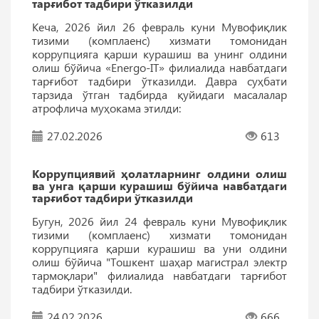
тарғибот тадбири ўтказилди
Кеча, 2026 йил 26 февраль куни Мувофиқлик
тизими (комплаенс) хизмати томонидан
коррупцияга қарши курашиш ва унинг олдини
олиш бўйича «Energo-IT» филиалида навбатдаги
тарғибот тадбири ўтказилди. Давра суҳбати
тарзида ўтган тадбирда қуйидаги масалалар
атрофлича муҳокама этилди:
27.02.2026
613
Коррупциявий ҳолатларнинг олдини олиш
ва унга қарши курашиш бўйича навбатдаги
тарғибот тадбири ўтказилди
Бугун, 2026 йил 24 февраль куни Мувофиқлик
тизими (комплаенс) хизмати томонидан
коррупцияга қарши курашиш ва уни олдини
олиш бўйича "Тошкент шаҳар магистрал электр
тармоқлари" филиалида навбатдаги тарғибот
тадбири ўтказилди.
24.02.2026
666