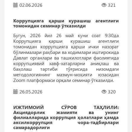
02.06.2026
321
Коррупцияга қарши курашиш агентлиги
томонидан семинар ўтказилди
Бугун, 2026 йил 26 май куни соат 9:30да
Коррупцияга қарши курашиш агентлиги
томонидан коррупцияга қарши ички назорат
бўлинмалари раҳбари ва ходимлари иштирокида
Давлат органлари ва ташкилотлари фаолиятида
коррупциявий хавф-хатарларни аниқлаш ва
баҳолаш тартиби тўғрисида низомдаги
методологиянинг мазмун-моҳияти юзасидан
Zoom платформаси орқали семинар ўтказилди.
26.05.2026
320
ИЖТИМОИЙ СЎРОВ ТАҲЛИЛИ:
Акциядорлик жамияти ва унинг
филиалларида коррупция ҳолатлари ҳамда
аксилкоррупция чора-тадбирлари
самарадорлиги