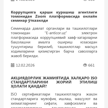
Коррупцияга қарши курашиш агентлиги
томонидан Zoom платформасида онлайн
семинар ўтказилди
Семинарда давлат органлари ва ташкилотлари
томонидан “E-anticor.uz” электрон
платформасида коррупциявий хавф-хатарларни
баҳолашни амалга ошириш юзасидан
тушунтириш берилиб, ташкилотлар масъул
ходимларини қизиқтирган барча саволларга
жавоб берилди.
12.02.2026
661
АКЦИЯДОРЛИК ЖАМИЯТИДА ХАЛҚАРО ISO
СТАНДАРТЛАРИНИ ЖОРИЙ ЭТИЛИШ
ҲОЛАТИ ҚАНДАЙ?
ISO сертификатлари ташкилотларга жаҳон
стандартларига мувофиқ ишлаш, маҳсулот ва
хизматларнинг сифати, хавфсизлиги ва
самарадорлигини таъминлашда муҳим