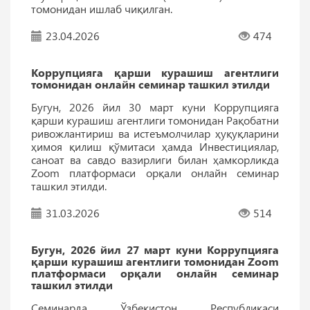
томонидан ишлаб чиқилган.
23.04.2026
474
Коррупцияга қарши курашиш агентлиги
томонидан онлайн семинар ташкил этилди
Бугун, 2026 йил 30 март куни Коррупцияга
қарши курашиш агентлиги томонидан Рақобатни
ривожлантириш ва истеъмолчилар ҳуқуқларини
ҳимоя қилиш қўмитаси ҳамда Инвестициялар,
саноат ва савдо вазирлиги билан ҳамкорликда
Zoom платформаси орқали онлайн семинар
ташкил этилди.
31.03.2026
514
Бугун, 2026 йил 27 март куни Коррупцияга
қарши курашиш агентлиги томонидан Zoom
платформаси орқали онлайн семинар
ташкил этилди
Семинарда Ўзбекистон Республикаси