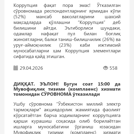
Коррупция фақат пора эмас! Ўтказилган
сўровномада респондентларнинг ярмидан кўпи
(52%) мансаб ваколатларини шахсий
мақсадларда қўллашни “Коррупция” деб
билишини айтди. Эътиборлиси шундаки,
одамлар нафақат пул билан боғлиқ
жиноятларни, балки таниш-билишчилик (26%) ва
уруғ-аймоқчилик (23%) каби ижтимоий
муносабатларни ҳам Коррупция элементлари
сифатида қайд этишган.
29.04.2026
558
ДИҚҚАТ. ЭЪЛОН! Бугун соат 15:00 да
Мувофиқлик тизими (комплаенс) хизмати
томонидан СЎРОВНОМА ўтказилади
Ушбу сўровнома “Ўзбекистон миллий электр
тармоқлари" акциядорлик жамиятида фаолият
кўрсатаётган барча ходимларнинг коррупцияга
қарши курашиш соҳасида олиб борилаётган
ишларга муносабатини ўрганиш юзасидан
Мувофиқлик тизими (комплаенс) хизмати