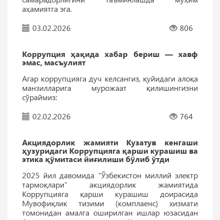
аҳамиятга эга.
03.02.2026
806
Коррупция ҳақида хабар бериш — хавф
эмас, масъулият
Агар коррупцияга дуч келсангиз, қуйидаги алоқа
манзилларига мурожаат қилишингизни
сўраймиз:
02.02.2026
764
Акциядорлик жамияти Кузатув кенгаши
ҳузуридаги Коррупцияга қарши курашиш ва
этика қўмитаси йиғилиши бўлиб ўтди
2025 йил давомида “Ўзбекистон миллий электр
тармоқлари” акциядорлик жамиятида
Коррупцияга қарши курашиш доирасида
Мувофиқлик тизими (комплаенс) хизмати
томонидан амалга оширилган ишлар юзасидан