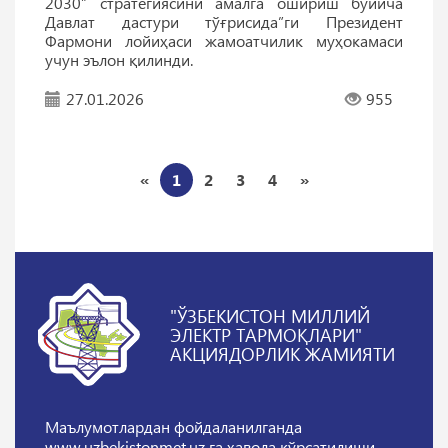
2030” стратегиясини амалга ошириш бўйича
Давлат дастури тўғрисида”ги Президент
Фармони лойиҳаси жамоатчилик муҳокамаси
учун эълон қилинди.
27.01.2026
955
«
1
2
3
4
»
"ЎЗБЕКИСТОН МИЛЛИЙ
ЭЛЕКТР ТАРМОҚЛАРИ"
АКЦИЯДОРЛИК ЖАМИЯТИ
Маълумотлардан фойдаланилганда
www.uzbekistonmet.uz га ҳавола кўрсатилиши