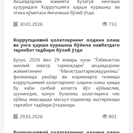
Акциядорлик жамияти Кузатув кенгаши
ҳузуридаги Коррупцияга қарши курашиш ва
этика қўмитаси йиғилиши бўлиб ўтди.
30.01.2026
733
Коррупциявий ҳолатларнинг олдини олиш
ва унга қарши курашиш бўйича навбатдаги
тарғибот тадбири бўлиб ўтди
Бугун, 2026 йил 29 январь куни “Ўзбекистон
миллий электр тармоқлари” акциядорлик
жамиятининг “Магистралтармоққурилиш”
филиалида раҳбар ва ходимларга тизимда
коррупциявий ҳолатларнинг олдини олиш ҳамда
бу каби салбий иллатга йўл қўймаслик,
шунингдек, қонун бузилиш ҳолатларига чек
қўйиш мақсадида масъул ходимлар иштирокида
тарғибот тадбири ўтказилди.
29.01.2026
801
Коррупциявий ҳолатларнинг олдини олиш