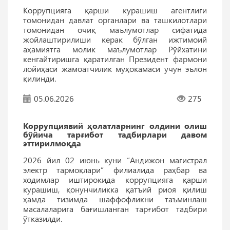
Коррупцияга қарши курашиш агентлиги
томонидан давлат органлари ва ташкилотлари
томонидан очиқ маълумотлар сифатида
жойлаштирилиши керак бўлган ижтимоий
аҳамиятга молик маълумотлар Рўйхатини
кенгайтиришга қаратилган Президент фармони
лойиҳаси жамоатчилик муҳокамаси учун эълон
қилинди.
05.06.2026
275
Коррупциявий ҳолатларнинг олдини олиш
бўйича тарғибот тадбирлари давом
эттирилмоқда
2026 йил 02 июнь куни “Андижон магистрал
электр тармоқлари” филиалида раҳбар ва
ходимлар иштирокида коррупцияга қарши
курашиш, қонунчиликка қатъий риоя қилиш
ҳамда тизимда шаффофликни таъминлаш
масалаларига бағишланган тарғибот тадбири
ўтказилди.