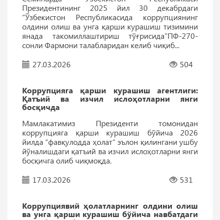
Президентининг 2025 йил 30 декабрдаги
“Ўзбекистон Республикасида коррупциянинг
олдини олиш ва унга қарши курашиш тизимини
янада такомиллаштириш тўғрисида”ПФ-270-
сонли Фармони талабларидан келиб чиқиб...
27.03.2026
504
Коррупцияга қарши курашиш агентлиги:
Қатъий ва изчил ислоҳотларни янги
босқичда
Мамлакатимиз Президенти томонидан
коррупцияга қарши курашиш бўйича 2026
йилда “фавқулодда ҳолат” эълон қилингани ушбу
йўналишдаги қатъий ва изчил ислоҳотларни янги
босқичга олиб чиқмоқда.
17.03.2026
531
Коррупциявий ҳолатларнинг олдини олиш
ва унга қарши курашиш бўйича навбатдаги