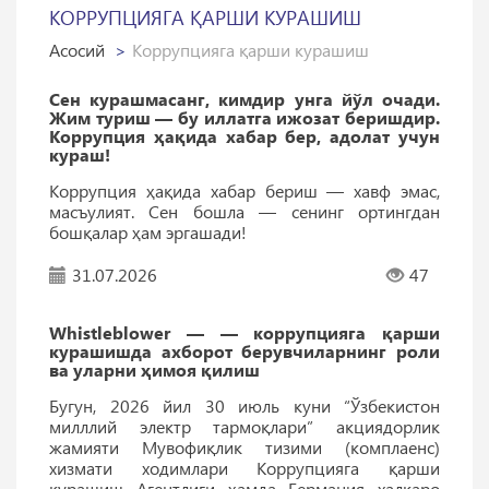
КОРРУПЦИЯГА ҚАРШИ КУРАШИШ
Асосий
Коррупцияга қарши курашиш
Сен курашмасанг, кимдир унга йўл очади.
Жим туриш — бу иллатга ижозат беришдир.
Коррупция ҳақида хабар бер, адолат учун
кураш!
Коррупция ҳақида хабар бериш — хавф эмас,
масъулият. Сен бошла — сенинг ортингдан
бошқалар ҳам эргашади!
31.07.2026
47
Whistleblower — — коррупцияга қарши
курашишда ахборот берувчиларнинг роли
ва уларни ҳимоя қилиш
Бугун, 2026 йил 30 июль куни “Ўзбекистон
милллий электр тармоқлари” акциядорлик
жамияти Мувофиқлик тизими (комплаенс)
хизмати ходимлари Коррупцияга қарши
курашиш Агентлиги ҳамда Германия халқаро