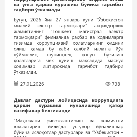
ва унга қарши курашиш бўйича тарғибот
тадбири ўтказилди
Бугун, 2026 йил 27 январь куни “Ўзбекистон
миллий электр тармоқлари” акциядорлик
жамиятининг “Тошкент магистрал электр
тармоқлари” филиалида раҳбар ва ходимларга
тизимда коррупциявий ҳолатларнинг олдини
олиш ҳамда бу каби салбий иллатга йўл
қўймаслик, шунингдек, қонун бузилиш
ҳолатларига чек қўйиш мақсадида масъул
ходимлар иштирокида тарғибот тадбири
ўтказилди.
27.01.2026
738
Давлат дастури лойиҳасида коррупцияга
қарши курашиш йўналишида қатор
вазифалар белгиланди
“Маҳаллани ривожлантириш ва жамиятни
юксалтириш йили”да устувор йўналишлар
бўйича ислоҳотлар дастурлари ва “Ўзбекистон –