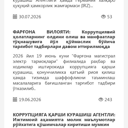
ҳуқуқий ҳамкорлик жамғармаси (IRZ)...
30.07.2026
53
ФАРҒОНА ВИЛОЯТИ: Коррупциявий
ҳолатларнинг олдини олиш ва манфаатлар
тўқнашувига йўл қўймаслик бўйича
тарғибот тадбирлари давом эттирилмоқда
2026 йил 19 июнь куни “Фарғона магистрал
электр тармоқлари” филиалида раҳбар ва
ходимлар иштирокида коррупцияга қарши
курашиш, қонунчиликка қатъий риоя қилиш
ҳамда тизимда шаффофликни таъминлаш
масалаларига бағишланган тарғибот тадбири
ўтказилиб..
19.06.2026
243
КОРРУПЦИЯГА ҚАРШИ КУРАШИШ АГEНТЛИ:
Ижтимоий аҳамиятга молик маълумотлар
рўйхатига қўшимчалар киритиши мумкин