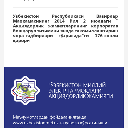
Ўзбекистон Республикаси Вазирлар
Маҳкамасининг 2014 йил 2 июлдаги "
Акциядорлик жамиятларининг корпоратив
бошқарув тизимини янада такомиллаштириш
чора-тадбирлари тўғрисида"ги 176-сонли
қарори
"ЎЗБЕКИСТОН МИЛЛИЙ
ЭЛЕКТР ТАРМОҚЛАРИ"
АКЦИЯДОРЛИК ЖАМИЯТИ
Маълумотлардан фойдаланилганда
www.uzbekistonmet.uz га ҳавола кўрсатилиши