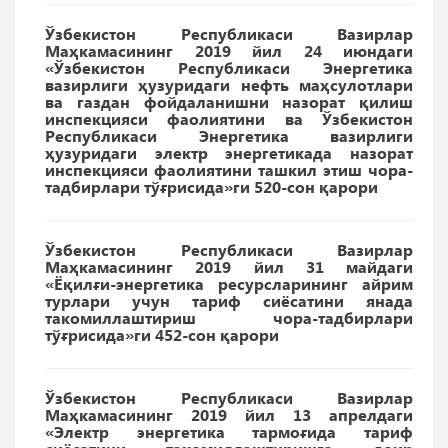
Ўзбекистон Республикаси Вазирлар
Маҳкамасининг 2019 йил 24 июндаги
«Ўзбекистон Республикаси Энергетика
вазирлиги ҳузуридаги нефть маҳсулотлари
ва газдан фойдаланишни назорат қилиш
инспекцияси фаолиятини ва Ўзбекистон
Республикаси Энергетика вазирлиги
ҳузуридаги электр энергетикада назорат
инспекцияси фаолиятини ташкил этиш чора-
тадбирлари тўғрисида»ги 520-сон қарори
Ўзбекистон Республикаси Вазирлар
Маҳкамасининг 2019 йил 31 майдаги
«Ёқилғи-энергетика ресурсларининг айрим
турлари учун тариф сиёсатини янада
такомиллаштириш чора-тадбирлари
тўғрисида»ги 452-сон қарори
Ўзбекистон Республикаси Вазирлар
Маҳкамасининг 2019 йил 13 апрелдаги
«Электр энергетика тармоғида тариф