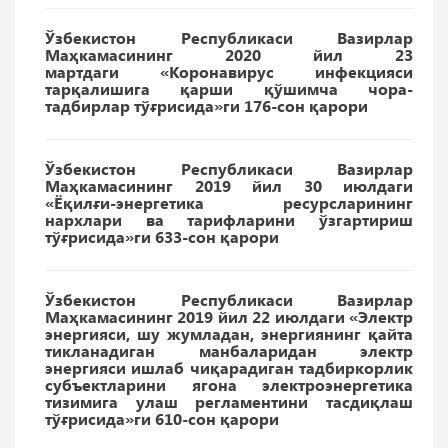
Ўзбекистон Республикаси Вазирлар
Маҳкамасининг 2020 йил 23
мартдаги «Коронавирус инфекцияси
тарқалишига қарши қўшимча чора-
тадбирлар тўғрисида»ги 176-сон қарори
Ўзбекистон Республикаси Вазирлар
Маҳкамасининг 2019 йил 30 июлдаги
«Ёқилғи-энергетика ресурсларининг
нархлари ва тарифларини ўзгартириш
тўғрисида»ги 633-сон қарори
Ўзбекистон Республикаси Вазирлар
Маҳкамасининг 2019 йил 22 июлдаги «Электр
энергияси, шу жумладан, энергиянинг қайта
тикланадиган манбаларидан электр
энергияси ишлаб чиқарадиган тадбиркорлик
субъектларини ягона электроэнергетика
тизимига улаш регламентини тасдиқлаш
тўғрисида»ги 610-сон қарори