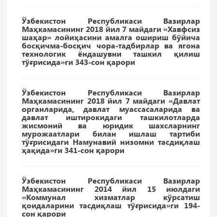
Ўзбекистон Республикаси Вазирлар
Маҳкамасининг 2018 йил 7 майдаги «Хавфсиз
шаҳар» лойиҳасини амалга ошириш бўйича
босқичма-босқич чора-тадбирлар ва ягона
технологик ёндашувни ташкил қилиш
тўғрисида»ги 343-сон қарори
Ўзбекистон Республикаси Вазирлар
Маҳкамасининг 2018 йил 7 майдаги «Давлат
органларида, давлат муассасаларида ва
давлат иштирокидаги ташкилотларда
жисмоний ва юридик шахсларнинг
мурожаатлари билан ишлаш тартиби
тўғрисидаги Намунавий низомни тасдиқлаш
ҳақида»ги 341-сон қарори
Ўзбекистон Республикаси Вазирлар
Маҳкамасининг 2014 йил 15 июлдаги
«Коммунал хизматлар кўрсатиш
қоидаларини тасдиқлаш тўғрисида»ги 194-
сон қарори