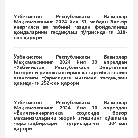
Ўзбекистон Республикаси Вазирлар
Маҳкамасининг 2024 йил 31 майдан Электр
энергияси ва табиий газдан фойдаланиш
қоидаларини тасдиқлаш тўғрисида»ги 319-
сон қарори
Ўзбекистон Республикаси Вазирлар
Маҳкамасининг 2024 йил 30 апрелдан
«Ўзбекистон Республикаси Энергетика
бозорини ривожлантириш ва тартибга солиш
агентлиги тўғрисидаги низомни тасдиқлаш
ҳақида»ги 252-сон қарори
Ўзбекистон Республикаси Вазирлар
Маҳкамасининг 2024 йил 16 апрелдан
«Ёқилғи-энергетика соҳасида бозор
механизмларини жорий этишнинг қўшимча
чора-тадбирлари тўғрисида»ги 204-сон
қарори