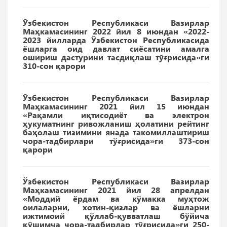
Ўзбекистон Республикаси Вазирлар
Маҳкамасининг 2022 йил 8 июндан «2022-
2023 йилларда Ўзбекистон Республикасида
ёшларга оид давлат сиёсатини амалга
ошириш дастурини тасдиқлаш тўғрисида»ги
310-сон қарори
Ўзбекистон Республикаси Вазирлар
Маҳкамасининг 2021 йил 15 июндан
«Рақамли иқтисодиёт ва электрон
ҳукуматнинг ривожланиш ҳолатини рейтинг
баҳолаш тизимини янада такомиллаштириш
чора-тадбирлари тўғрисида»ги 373-сон
қарори
Ўзбекистон Республикаси Вазирлар
Маҳкамасининг 2021 йил 28 апрелдан
«Моддий ёрдам ва кўмакка муҳтож
оилаларни, хотин-қизлар ва ёшларни
ижтимоий қўллаб-қувватлаш бўйича
қўшимча чора-тадбирлар тўғрисида»ги 250-