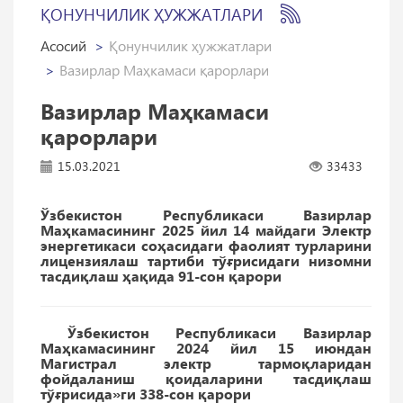
ҚОНУНЧИЛИК ҲУЖЖАТЛАРИ
Асосий
Қонунчилик ҳужжатлари
Вазирлар Маҳкамаси қарорлари
Вазирлар Маҳкамаси
қарорлари
15.03.2021
33433
Ўзбекистон Республикаси Вазирлар
Маҳкамасининг 2025 йил 14 майдаги Электр
энергетикаси соҳасидаги фаолият турларини
лицензиялаш тартиби тўғрисидаги низомни
тасдиқлаш ҳақида 91-сон қарори
Ўзбекистон Республикаси Вазирлар
Маҳкамасининг 2024 йил 15 июндан
Магистрал электр тармоқларидан
фойдаланиш қоидаларини тасдиқлаш
тўғрисида»ги 338-сон қарори