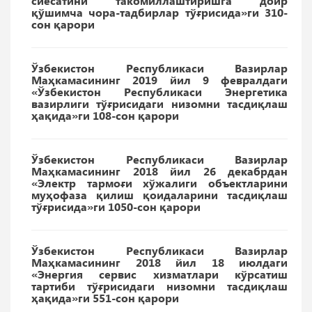
сиёсатини такомиллаштиришга доир
қўшимча чора-тадбирлар тўғрисида»ги 310-
сон қарори
Ўзбекистон Республикаси Вазирлар
Маҳкамасининг 2019 йил 9 февралдаги
«Ўзбекистон Республикаси Энергетика
вазирлиги тўғрисидаги низомни тасдиқлаш
ҳақида»ги 108-сон қарори
Ўзбекистон Республикаси Вазирлар
Маҳкамасининг 2018 йил 26 декабрдан
«Электр тармоғи хўжалиги объектларини
муҳофаза қилиш қоидаларини тасдиқлаш
тўғрисида»ги 1050-сон қарори
Ўзбекистон Республикаси Вазирлар
Маҳкамасининг 2018 йил 18 июлдаги
«Энергия сервис хизматлари кўрсатиш
тартиби тўғрисидаги низомни тасдиқлаш
ҳақида»ги 551-сон қарори