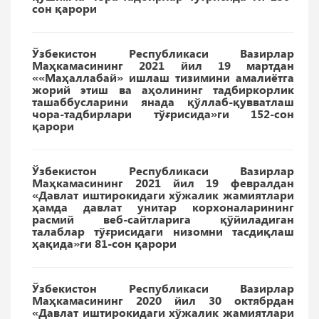
сон қарори
Ўзбекистон Республикаси Вазирлар
Маҳкамасининг 2021 йил 19 мартдан
««Маҳаллабай» ишлаш тизимини амалиётга
жорий этиш ва аҳолининг тадбиркорлик
ташаббусларини янада қўллаб-қувватлаш
чора-тадбирлари тўғрисида»ги 152-сон
қарори
Ўзбекистон Республикаси Вазирлар
Маҳкамасининг 2021 йил 19 февралдан
«Давлат иштирокидаги хўжалик жамиятлари
ҳамда давлат унитар корхоналарининг
расмий веб-сайтларига қўйиладиган
талаблар тўғрисидаги низомни тасдиқлаш
ҳақида»ги 81-сон қарори
Ўзбекистон Республикаси Вазирлар
Маҳкамасининг 2020 йил 30 октябрдан
«Давлат иштирокидаги хўжалик жамиятлари