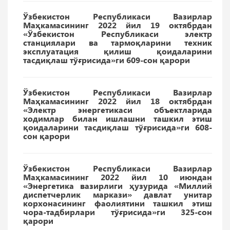
Ўзбекистон Республикаси Вазирлар
Маҳкамасининг 2022 йил 19 октябрдан
«Ўзбекистон Республикаси электр
станциялари ва тармоқларини техник
эксплуатация қилиш қоидаларини
тасдиқлаш тўғрисида»ги 609-сон қарори
Ўзбекистон Республикаси Вазирлар
Маҳкамасининг 2022 йил 18 октябрдан
«Электр энергетикаси объектларида
ходимлар билан ишлашни ташкил этиш
қоидаларини тасдиқлаш тўғрисида»ги 608-
сон қарори
Ўзбекистон Республикаси Вазирлар
Маҳкамасининг 2022 йил 10 июндан
«Энергетика вазирлиги ҳузурида «Миллий
диспетчерлик маркази» давлат унитар
корхонасининг фаолиятини ташкил этиш
чора-тадбирлари тўғрисида»ги 325-сон
қарори