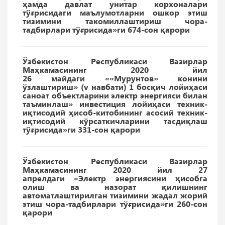
ҳамда давлат унитар корхоналари
тўғрисидаги маълумотларни ошкор этиш
тизимини такомиллаштириш чора-
тадбирлари тўғрисида»ги 674-сон қарори
Ўзбекистон Республикаси Вазирлар
Маҳкамасининг 2020 йил
26 майдаги ««Мурунтов» конини
ўзлаштириш» (v навбати) 1 босқич лойиҳаси
саноат объектларини электр энергияси билан
таъминлаш» инвестиция лойиҳаси техник-
иқтисодий ҳисоб-китобининг асосий техник-
иқтисодий кўрсаткичларини тасдиқлаш
тўғрисида»ги 331-сон қарори
Ўзбекистон Республикаси Вазирлар
Маҳкамасининг 2020 йил 27
апрелдаги «Электр энергиясини ҳисобга
олиш ва назорат қилишнинг
автоматлаштирилган тизимини жадал жорий
этиш чора-тадбирлари тўғрисида»ги 260-сон
қарори