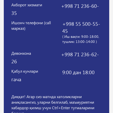
Ахборот хизмати
+998 71 236-60-
35
Ишонч телефони (call
+998 55 500-55-
марказ)
45
( Иш вақти: 9:00-18:00,
тушлик: 13:00-14:00 )
Девонхона
+998 71 236-62-
26
Қабул кунлари
9:00 дан 18:00
гача
Диққат! Агар сиз матнда хатоликларни
аниқласангиз, уларни белгилаб, маъмуриятни
хабардор қилиш учун Ctrl+Enter тугмаларини