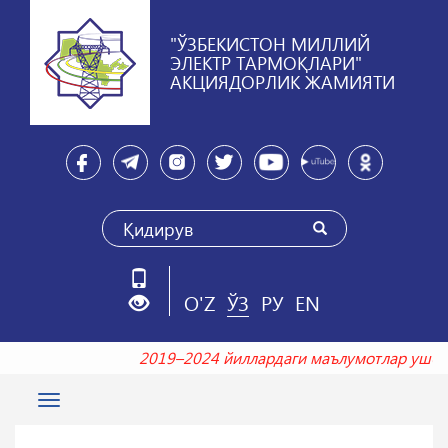
"ЎЗБЕКИСТОН МИЛЛИЙ
ЭЛЕКТР ТАРМОҚЛАРИ"
АКЦИЯДОРЛИК ЖАМИЯТИ
O'Z
ЎЗ
РУ
EN
2019–2024 йиллардаги маълумотлар уш
Toggle
navigation