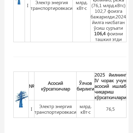
Электр энергия
млрд.
I
(76,1 млрд.кВтс)
транспортировкаси
кВт·с
102,7 фоизга
бажарилди.2024
йилга нисбатан
ўсиш суръати
106,4
фоизни
ташкил этди
2025 йилнинг
IV чорак учун
Aсосий
Ўлчов
№
асосий ишлаб
кўрсаткичлар
бирлиги
чиқариш
кўрсаткичлари
Электр энергия
млрд.
I
76,5
транспортировкаси
кВт·с