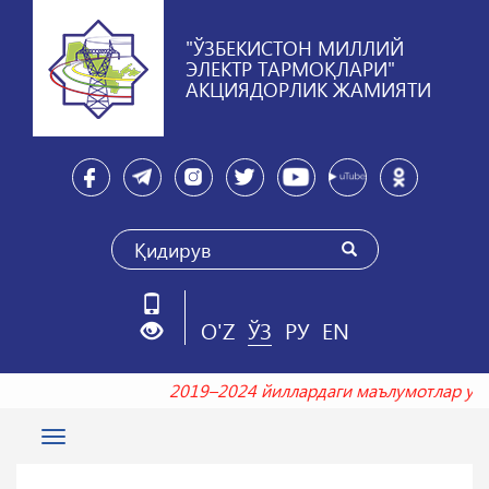
"ЎЗБЕКИСТОН МИЛЛИЙ
ЭЛЕКТР ТАРМОҚЛАРИ"
АКЦИЯДОРЛИК ЖАМИЯТИ
O'Z
ЎЗ
РУ
EN
2019–2024 йиллардаги маълумотлар 
Toggle
navigation