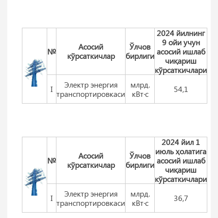
2024 йилнинг
9 ойи учун
Aсосий
Ўлчов
№
асосий ишлаб
кўрсаткичлар
бирлиги
чиқариш
кўрсаткичлари
Электр энергия
млрд.
I
54,1
транспортировкаси
кВт·с
2024 йил 1
июль ҳолатига
Aсосий
Ўлчов
№
асосий ишлаб
кўрсаткичлар
бирлиги
чиқариш
кўрсаткичлари
Электр энергия
млрд.
I
36,7
транспортировкаси
кВт·с