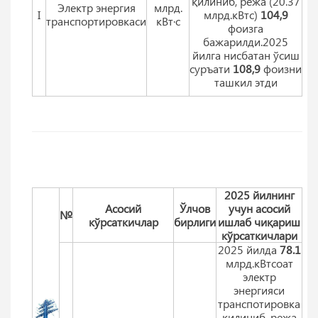
қилиниб, режа (20.37
Электр энергия
млрд.
I
млрд.кВтс)
104,9
транспортировкаси
кВт·с
фоизга
бажарилди.2025
йилга нисбатан ўсиш
суръати
108,9
фоизни
ташкил этди
2025 йилнинг
Aсосий
Ўлчов
учун асосий
№
кўрсаткичлар
бирлиги
ишлаб чиқариш
кўрсаткичлари
2025 йилда
78.1
млрд.кВтсоат
электр
энергияси
транспотировка
қилиниб, режа