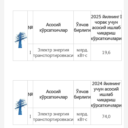
2025 йилнинг I
чорак учун
Aсосий
Ўлчов
№
асосий ишлаб
кўрсаткичлар
бирлиги
чиқариш
кўрсаткичлари
Электр энергия
млрд.
I
19,6
транспортировкаси
кВт·с
2024 йилнинг
учун асосий
Aсосий
Ўлчов
№
ишлаб
кўрсаткичлар
бирлиги
чиқариш
кўрсаткичлари
Электр энергия
млрд.
I
74,0
транспортировкаси
кВт·с