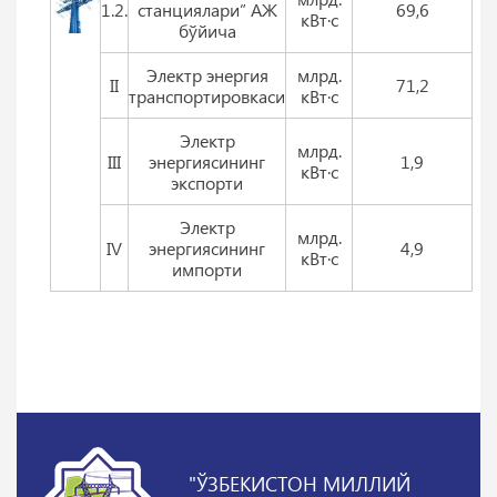
1.2.
станциялари” АЖ
69,6
кВт·с
бўйича
Электр энергия
млрд.
II
71,2
транспортировкаси
кВт·с
Электр
млрд.
III
энергиясининг
1,9
кВт·с
экспорти
Электр
млрд.
IV
энергиясининг
4,9
кВт·с
импорти
"ЎЗБЕКИСТОН МИЛЛИЙ