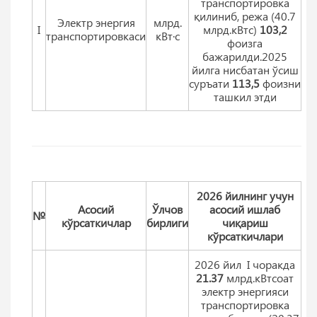
транспортировка
қилиниб, режа (40.7
Электр энергия
млрд.
I
млрд.кВтс)
103,2
транспортировкаси
кВт·с
фоизга
бажарилди.2025
йилга нисбатан ўсиш
суръати
113,5
фоизни
ташкил этди
2026 йилнинг учун
Aсосий
Ўлчов
асосий ишлаб
№
кўрсаткичлар
бирлиги
чиқариш
кўрсаткичлари
2026 йил I чоракда
21.37
млрд.кВтсоат
электр энергияси
транспортировка