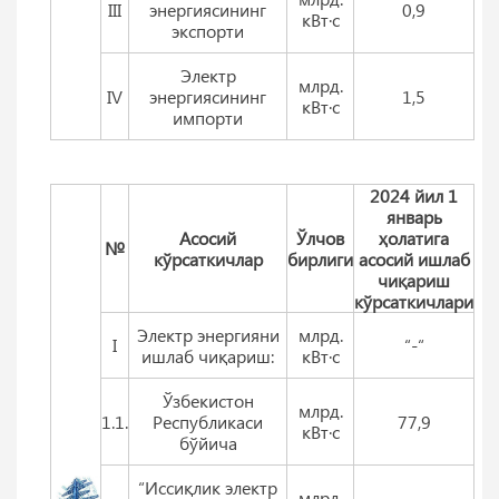
III
энергиясининг
0,9
кВт·с
экспорти
Электр
млрд.
IV
энергиясининг
1,5
кВт·с
импорти
2024 йил 1
январь
Aсосий
Ўлчов
ҳолатига
№
кўрсаткичлар
бирлиги
асосий ишлаб
чиқариш
кўрсаткичлари
Электр энергияни
млрд.
I
“-“
ишлаб чиқариш:
кВт·с
Ўзбекистон
млрд.
1.1.
Республикаси
77,9
кВт·с
бўйича
“Иссиқлик электр
млрд.