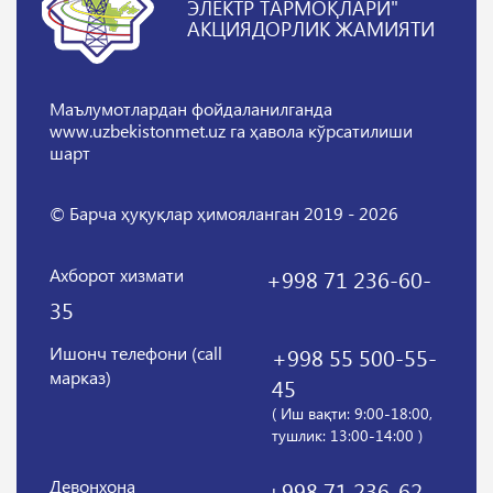
ЭЛЕКТР ТАРМОҚЛАРИ"
АКЦИЯДОРЛИК ЖАМИЯТИ
Маълумотлардан фойдаланилганда
www.uzbekistonmet.uz га ҳавола кўрсатилиши
шарт
© Барча ҳуқуқлар ҳимояланган 2019 - 2026
Ахборот хизмати
+998 71 236-60-
35
Ишонч телефони (call
+998 55 500-55-
марказ)
45
( Иш вақти: 9:00-18:00,
тушлик: 13:00-14:00 )
Девонхона
+998 71 236-62-