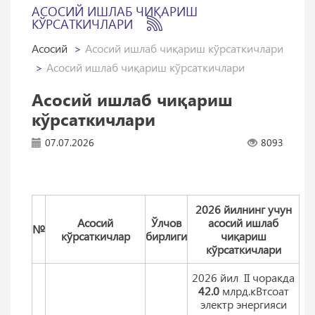
АСОСИЙ ИШЛАБ ЧИҚАРИШ
КЎРСАТКИЧЛАРИ
Асосий
Асосий ишлаб чиқариш кўрсаткичлари
Асосий ишлаб чиқариш кўрсаткичлари
Асосий ишлаб чиқариш
кўрсаткичлари
07.07.2026
8093
2026 йилнинг учун
Aсосий
Ўлчов
асосий ишлаб
№
кўрсаткичлар
бирлиги
чиқариш
кўрсаткичлари
2026 йил II чоракда
42.0
млрд.кВтсоат
электр энергияси