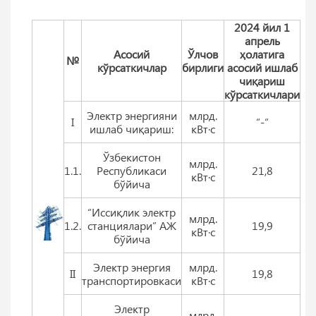
2024 йил 1
апрель
Aсосий
Ўлчов
ҳолатига
№
кўрсаткичлар
бирлиги
асосий ишлаб
чиқариш
кўрсаткичлари
Электр энергияни
млрд.
I
“-“
ишлаб чиқариш:
кВт·с
Ўзбекистон
млрд.
1.1.
Республикаси
21,8
кВт·с
бўйича
“Иссиқлик электр
млрд.
1.2.
станциялари” АЖ
19,9
кВт·с
бўйича
Электр энергия
млрд.
II
19,8
транспортировкаси
кВт·с
Электр
млрд.