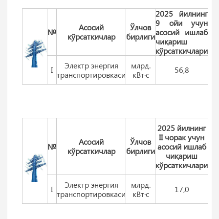
2025 йилнинг
9 ойи учун
Aсосий
Ўлчов
№
асосий ишлаб
кўрсаткичлар
бирлиги
чиқариш
кўрсаткичлари
Электр энергия
млрд.
I
56,8
транспортировкаси
кВт·с
2025 йилнинг
II чорак учун
Aсосий
Ўлчов
№
асосий ишлаб
кўрсаткичлар
бирлиги
чиқариш
кўрсаткичлари
Электр энергия
млрд.
I
17,0
транспортировкаси
кВт·с