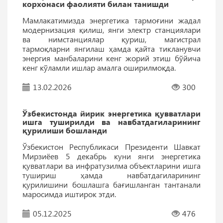
корхонаси фаолияти билан танишди
Мамлакатимизда энергетика тармоғини жадал
модернизация қилиш, янги электр станциялари
ва нимстанциялар қуриш, магистрал
тармоқларни янгилаш ҳамда қайта тикланувчи
энергия манбаларини кенг жорий этиш бўйича
кенг кўламли ишлар амалга оширилмоқда.
13.02.2026
300
Ўзбекистонда йирик энергетика қувватлари
ишга туширилди ва навбатдагиларининг
қурилиши бошланди
Ўзбекистон Республикаси Президенти Шавкат
Мирзиёев 5 декабрь куни янги энергетика
қувватлари ва инфратузилма объектларини ишга
тушириш ҳамда навбатдагиларининг
қурилишини бошлашга бағишланган тантанали
маросимда иштирок этди.
05.12.2025
476