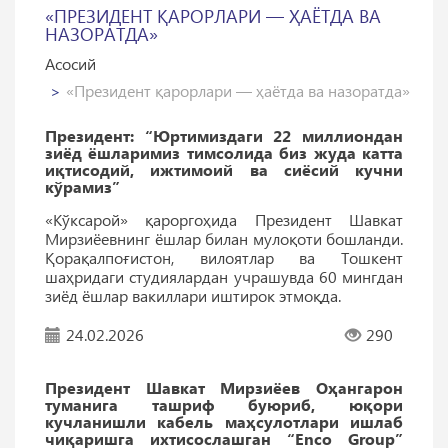
«ПРЕЗИДЕНТ ҚАРОРЛАРИ — ҲАЁТДА ВА
НАЗОРАТДА»
Асосий
«Президент қарорлари — ҳаётда ва назоратда»
Президент: “Юртимиздаги 22 миллиондан
зиёд ёшларимиз тимсолида биз жуда катта
иқтисодий, ижтимоий ва сиёсий кучни
кўрамиз”
«Кўксарой» қароргоҳида Президент Шавкат
Мирзиёевнинг ёшлар билан мулоқоти бошланди.
Қорақалпоғистон, вилоятлар ва Тошкент
шаҳридаги студиялардан учрашувда 60 мингдан
зиёд ёшлар вакиллари иштирок этмоқда.
24.02.2026
290
Президент Шавкат Мирзиёев Оҳангарон
туманига ташриф буюриб, юқори
кучланишли кабель маҳсулотлари ишлаб
чиқаришга ихтисослашган “Enco Group”