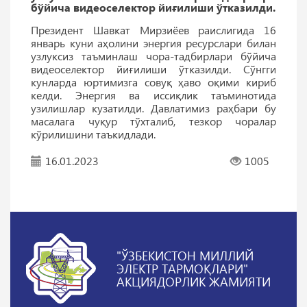
бўйича видеоселектор йиғилиши ўтказилди.
Президент Шавкат Мирзиёев раислигида 16
январь куни аҳолини энергия ресурслари билан
узлуксиз таъминлаш чора-тадбирлари бўйича
видеоселектор йиғилиши ўтказилди. Сўнгги
кунларда юртимизга совуқ ҳаво оқими кириб
келди. Энергия ва иссиқлик таъминотида
узилишлар кузатилди. Давлатимиз раҳбари бу
масалага чуқур тўхталиб, тезкор чоралар
кўрилишини таъкидлади.
16.01.2023
1005
"ЎЗБЕКИСТОН МИЛЛИЙ
ЭЛЕКТР ТАРМОҚЛАРИ"
АКЦИЯДОРЛИК ЖАМИЯТИ