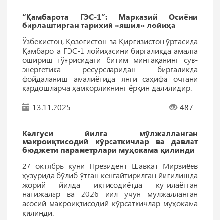
“Қамбарота ГЭС-1”: Марказий Осиёни
бирлаштирган тарихий «яшил» лойиҳа
Ўзбекистон, Қозоғистон ва Қирғизистон ўртасида
Қамбарота ГЭС-1 лойиҳасини биргаликда амалга
ошириш тўғрисидаги битим минтақанинг сув-
энергетика ресурсларидан биргаликда
фойдаланиш амалиётида янги саҳифа очгани
қардошларча ҳамкорликнинг ёрқин далилидир.
13.11.2025
487
Келгуси йилга мўлжалланган
макроиқтисодий кўрсаткичлар ва давлат
бюджети параметрлари муҳокама қилинди
27 октябрь куни Президент Шавкат Мирзиёев
ҳузурида бўлиб ўтган кенгайтирилган йиғилишда
жорий йилда иқтисодиётда кутилаётган
натижалар ва 2026 йил учун мўлжалланган
асосий макроиқтисодий кўрсаткичлар муҳокама
қилинди.