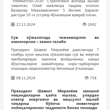
“Ўзбекистон–2030” Стратегияси асосида ишлаб
чиқилган, Олий мажлисда тақдим этилган
Вазирлар Маҳкамасининг 5 йиллик Ҳаракат
дастури 10 та устувор йўналишни қамраб олган.
22.11.2024
1042
Сув хўжалигида тежамкорлик ва
омилкорлик – замон талаби
Президент Шавкат Мирзиёев раислигида 7
ноябрь куни қишлоқ хўжалигида сув ва энергия
манбаларидан оқилона фойдаланиш ҳамда
йўқотишларни камайтириш чора-тадбирлари
юзасидан видеоселектор йиғилиши ўтказилди.
08.11.2024
758
Президент Шавкат Мирзиёев маиший
чиқиндиларни қайта ишлаш, улардан
электр энергияси ва маҳсулот ишлаб
чиқариш бўйича инвестиция
лойиҳаларининг тақдимоти билан танишди