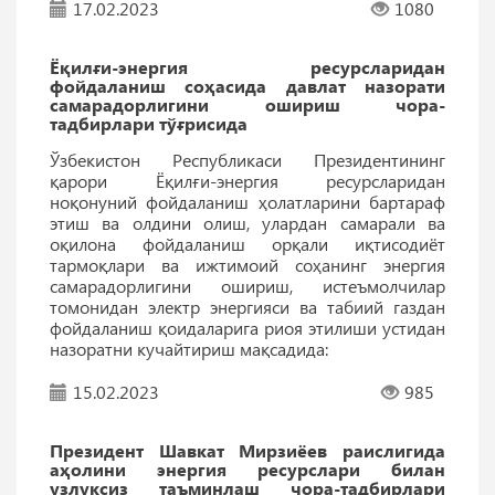
17.02.2023
1080
Ёқилғи-энергия ресурсларидан
фойдаланиш соҳасида давлат назорати
самарадорлигини ошириш чора-
тадбирлари тўғрисида
Ўзбекистон Республикаси Президентининг
қарори Ёқилғи-энергия ресурсларидан
ноқонуний фойдаланиш ҳолатларини бартараф
этиш ва олдини олиш, улардан самарали ва
оқилона фойдаланиш орқали иқтисодиёт
тармоқлари ва ижтимоий соҳанинг энергия
самарадорлигини ошириш, истеъмолчилар
томонидан электр энергияси ва табиий газдан
фойдаланиш қоидаларига риоя этилиши устидан
назоратни кучайтириш мақсадида:
15.02.2023
985
Президент Шавкат Мирзиёев раислигида
аҳолини энергия ресурслари билан
узлуксиз таъминлаш чора-тадбирлари