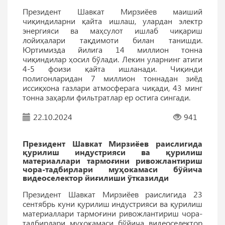
Президент Шавкат Мирзиёев маиший
чиқиндиларни қайта ишлаш, улардан электр
энергияси ва маҳсулот ишлаб чиқариш
лойиҳалари тақдимоти билан танишди.
Юртимизда йилига 14 миллион тонна
чиқиндилар ҳосил бўлади. Лекин уларнинг атиги
4-5 фоизи қайта ишланади. Чиқинди
полигонларидан 7 миллион тоннадан зиёд
иссиқхона газлари атмосферага чиқади, 43 минг
тонна заҳарли фильтратлар ер остига сингади.
22.10.2024
941
Президент Шавкат Мирзиёев раислигида
қурилиш индустрияси ва қурилиш
материаллари тармоғини ривожлантириш
чора-тадбирлари муҳокамаси бўйича
видеоселектор йиғилиши ўтказилди
Президент Шавкат Мирзиёев раислигида 23
сентябрь куни қурилиш индустрияси ва қурилиш
материаллари тармоғини ривожлантириш чора-
тадбирлари муҳокамаси бўйича видеоселектор