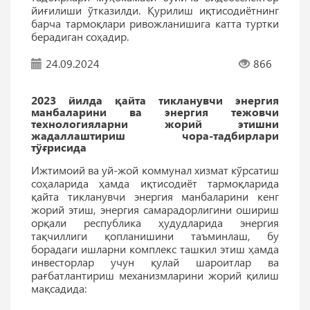
йиғилиши ўтказилди. Қурилиш иқтисодиётнинг
барча тармоқлари ривожланишига катта туртки
берадиган соҳадир.
24.09.2024
866
2023 йилда қайта тикланувчи энергия
манбаларини ва энергия тежовчи
технологияларни жорий этишни
жадаллаштириш чора-тадбирлари
тўғрисида
Ижтимоий ва уй-жой коммунал хизмат кўрсатиш
соҳаларида ҳамда иқтисодиёт тармоқларида
қайта тикланувчи энергия манбаларини кенг
жорий этиш, энергия самарадорлигини ошириш
орқали республика ҳудудларида энергия
тақчиллиги қопланишини таъминлаш, бу
борадаги ишларни комплекс ташкил этиш ҳамда
инвесторлар учун қулай шароитлар ва
рағбатлантириш механизмларини жорий қилиш
мақсадида: