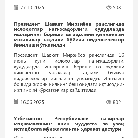
27.10.2025
508
Президент Шавкат Мирзиёев раислигида
ислоҳотлар натижадорлиги, ҳудудларда
ишларнинг бориши ва аҳолини қийнаётган
масалалар таҳлили бўйича видеоселектор
йиғилиши ўтказилди
Президент Шавкат Мирзиёев раислигида 16
июнь куни ислоҳотлар натижадорлиги,
ҳудудларда ишларнинг бориши ва аҳолини
қийнаётган масалалар таҳлили бўйича
видеоселектор йиғилиши ўтказилди. Йиғилиш
бошида жорий йилнинг беш ойидаги иқтисодий-
ижтимоий кўрсаткичлар қайд этилди.
16.06.2025
802
Ўзбекистон Республикаси вазирлар
маҳкамасининг яқин муддатга ва узоқ
истиқболга мўлжалланган ҳаракат дастури