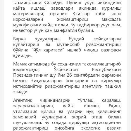
таъминотини ўйлайди. Шунинг учун чиқиндини
қайта ишлаш заводлари яқинида қурилиш
материаллари, органик ўғитлар каби янги
корхоналарни жойлаштириш мақсадга
мувофиқлиги қайд этилди. Бу тадбиркор учун ҳам,
инвестор учун ҳам манфаатли бўлади.
Барча ҳудудларда бундай лойиҳаларни
кўпайтириш ва мутаносиб ривожлантириш
бўйича “йўл харитаси” ишлаб чиқиш вазифаси
қўйилди.
Мамлакатимизда бу соҳа изчил такомиллаштириб
келинмоқда. Ўзбекистон Республикаси
Президентининг шу йил 26 сентябрдаги фармони
билан, Чиқиндиларни бошқариш ва циркуляр
иқтисодиётни ривожлантириш агентлиги ташкил
этилди.
Агентлик чиқиндиларни тўплаш, саралаш,
зарарсизлантириш, қайта ишлаш, ёқиш,
утилизация қилиш ва уларни йўқ қилишнинг
замонавий усулларини жорий этиш билан
шуғулланади. Бу соҳада циркуляр иқтисодиётни
ривожлантириш ҳисобига экологик вазият