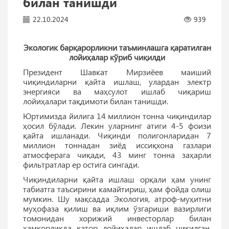
билан танишди
22.10.2024
939
Экологик барқарорликни таъминлашга қаратилган
лойиҳалар кўриб чиқилди
Президент Шавкат Мирзиёев маиший
чиқиндиларни қайта ишлаш, улардан электр
энергияси ва маҳсулот ишлаб чиқариш
лойиҳалари тақдимоти билан танишди.
Юртимизда йилига 14 миллион тонна чиқиндилар
ҳосил бўлади. Лекин уларнинг атиги 4-5 фоизи
қайта ишланади. Чиқинди полигонларидан 7
миллион тоннадан зиёд иссиқхона газлари
атмосферага чиқади, 43 минг тонна заҳарли
фильтратлар ер остига сингади.
Чиқиндиларни қайта ишлаш орқали ҳам унинг
табиатга таъсирини камайтириш, ҳам фойда олиш
мумкин. Шу мақсадда Экология, атроф-муҳитни
муҳофаза қилиш ва иқлим ўзгариши вазирлиги
томонидан хорижий инвесторлар билан
ҳамкорликда қатор лойиҳалар ишлаб чиқилган.