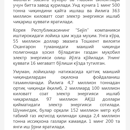
учун битта завод қурилади. Унд кунига 1 минг 500
тонна чиқиндини қайта ишлаш ва йилига 363
миллион киловатт соат электр энергияси ишлаб
чиқариш қуввати яратилади.
Корея Республикасининг “Sejin” компанияси
иштирокидаги лойиҳа ҳам жуда муҳим. Унга кўра,
55 миллион доллар эвазига Тошкент вилояти
Оҳангарон туманидаги маиший чиқинди
полигонида ҳосил бўладиган газдан муқобил
электр энергияси олиш йўлга қўйилади. Унинг
қуввати 16 мегаватт бўлиши кўзда тутилган.
Умуман, лойиҳалар натижасида қаттиқ маиший
чиқиндилардан оқилона фойдаланиш
таъминланади. Йилига 4,7 миллион тоннадан
ортиқ чиқинди ёқилиб, 2 миллиард 100 миллион
киловатт соат электр энергияси ишлаб
чиқарилади. 97 миллион АҚШ доллари
қийматидаги электр энергияси сотилади.
Шунингдек, булар орқали 152 миллион метр куб
табиий газ иқтисод қилинади ҳамда 2,4 миллион
тонна иссиқхона газлари камаяди. 1 минг 200 та
янги иш ўрни яратилади.