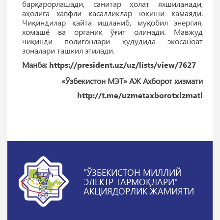
барқарорлашади, санитар ҳолат яхшиланади,
аҳолига хавфли касалликлар юқиши камаяди.
Чиқиндилар қайта ишланиб, муқобил энергия,
хомашё ва органик ўғит олинади. Мавжуд
чиқинди полигонлари ҳудудида экосаноат
зоналари ташкил этилади.
Манба:
https://president.uz/uz/lists/view/7627
«Ўзбекистон МЭТ» АЖ Ахборот хизмати
http://t.me/uzmetaxborotxizmati
"ЎЗБЕКИСТОН МИЛЛИЙ
ЭЛЕКТР ТАРМОҚЛАРИ"
АКЦИЯДОРЛИК ЖАМИЯТИ