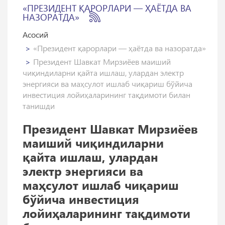
«ПРЕЗИДЕНТ ҚАРОРЛАРИ — ҲАЁТДА ВА
НАЗОРАТДА»
Асосий
«Президент қарорлари — ҳаётда ва назоратда»
Президент Шавкат Мирзиёев маиший
чиқиндиларни қайта ишлаш, улардан электр
энергияси ва маҳсулот ишлаб чиқариш бўйича
инвестиция лойиҳаларининг тақдимоти билан
танишди
Президент Шавкат Мирзиёев
маиший чиқиндиларни
қайта ишлаш, улардан
электр энергияси ва
маҳсулот ишлаб чиқариш
бўйича инвестиция
лойиҳаларининг тақдимоти