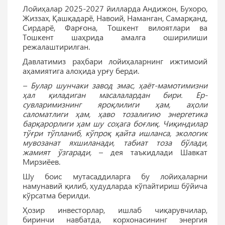
Лойиҳалар 2025-2027 йилларда Андижон, Бухоро,
Жиззах, Қашқадарё, Навоий, Наманган, Самарқанд,
Сирдарё, Фарғона, Тошкент вилоятлари ва
Тошкент шаҳрида амалга оширилиши
режалаштирилган.
Давлатимиз раҳбари лойиҳаларнинг ижтимоий
аҳамиятига алоҳида урғу берди.
– Булар шунчаки завод эмас, ҳаёт-мамотимизни
ҳал қиладиган масалалардан бири. Ер-
сувларимизнинг яроқлилиги ҳам, аҳоли
саломатлиги ҳам, ҳаво тозалигию энергетика
барқарорлиги ҳам шу соҳага боғлиқ. Чиқиндилар
тўғри тўпланиб, кўпроқ қайта ишланса, экологик
мувозанат яхшиланади, табиат тоза бўлади,
жамият ўзгаради,
– дея таъкидлади Шавкат
Мирзиёев.
Шу боис мутасаддиларга бу лойиҳаларни
намунавий қилиб, ҳудудларда кўпайтириш бўйича
кўрсатма берилди.
Ҳозир инвесторлар, ишлаб чиқарувчилар,
биринчи навбатда, корхонасининг энергия