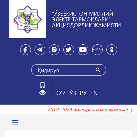
"ЎЗБЕКИСТОН МИЛЛИЙ
ЭЛЕКТР ТАРМОҚЛАРИ"
АКЦИЯДОРЛИК ЖАМИЯТИ
O'Z
ЎЗ
РУ
EN
2019–2024 йиллардаги маълумотлар 
Toggle
navigation