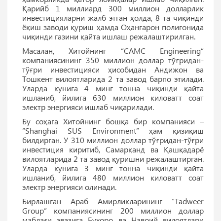
Қарийб 1 миллиард 300 миллион долларлик
инвестицияларни жалб этган ҳолда, 8 та чиқинди
ёқиш заводи қуриш ҳамда Оҳангарон полигонида
чиқинди газини қайта ишлаш режалаштирилган.
Масалан, Хитойнинг “CAMC Engineering”
компаниясининг 350 миллион доллар тўғридан-
тўғри инвестицияси ҳисобидан Андижон ва
Тошкент вилоятларида 2 та завод барпо этилади.
Уларда кунига 4 минг тонна чиқинди қайта
ишланиб, йилига 630 миллион киловатт соат
электр энергияси ишлаб чиқарилади.
Бу соҳага Хитойнинг бошқа бир компанияси –
“Shanghai SUS Environment” ҳам қизиқиш
билдирган. У 310 миллион доллар тўғридан-тўғри
инвестиция киритиб, Самарқанд ва Қашқадарё
вилоятларида 2 та завод қуришни режалаштирган.
Уларда кунига 3 минг тонна чиқинди қайта
ишланиб, йилига 480 миллион киловатт соат
электр энергияси олинади.
Бирлашган Араб Амирликларининг “Tadweer
Group” компаниясининг 200 миллион доллар
маблағи эвазига Бухоро ва Навоий вилоятлари