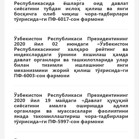
Республикасида ёшларга оид давлат
сиёсатини тубдан ислоҳ қилиш ва янги
босқичга олиб чиқиш чора-тадбирлари
тўғрисида»ги ПФ-6017-сон фармони
Ўзбекистон Республикаси Президентининг
2020 йил 02 июндаги «
Ўзбекистон
Республикасининг халқаро рейтинг ва
индекслардаги ўрнини яхшилаш ҳамда
давлат органлари ва ташкилотларида улар
билан тизимли ишлашнинг янги
механизмини жорий қилиш тўғрисида
»ги
ПФ-6003-сон фармони
Ўзбекистон Республикаси Президентининг
2020 йил 19 майдаги «Давлат ҳуқуқий
сиёсатини амалга оширишда адлия
органлари ва муассасалари фаолиятини
янада такомиллаштириш чора-тадбирлари
тўғрисида»ги ПФ-5997-сон фармони