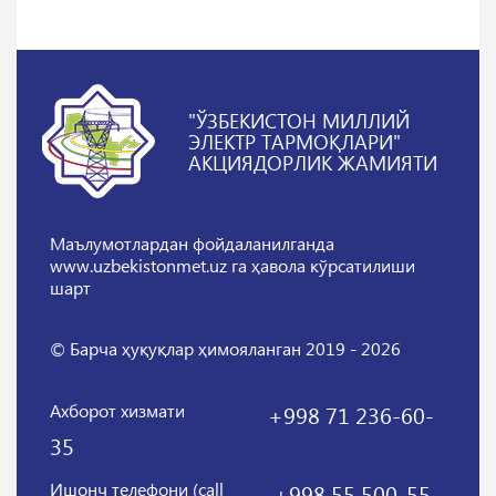
"ЎЗБЕКИСТОН МИЛЛИЙ
ЭЛЕКТР ТАРМОҚЛАРИ"
АКЦИЯДОРЛИК ЖАМИЯТИ
Маълумотлардан фойдаланилганда
www.uzbekistonmet.uz га ҳавола кўрсатилиши
шарт
© Барча ҳуқуқлар ҳимояланган 2019 - 2026
Ахборот хизмати
+998 71 236-60-
35
Ишонч телефони (call
+998 55 500-55-