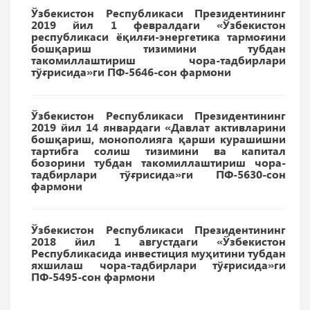
Ўзбекистон Республикаси Президентининг
2019 йил 1 февралдаги «Ўзбекистон
республикаси ёқилғи-энергетика тармоғини
бошқариш тизимини тубдан
такомиллаштириш чора-тадбирлари
тўғрисида»ги ПФ-5646-сон фармони
Ўзбекистон Республикаси Президентининг
2019 йил 14 январдаги «Давлат активларини
бошқариш, монополияга қарши курашишни
тартибга солиш тизимини ва капитал
бозорини тубдан такомиллаштириш чора-
тадбирлари тўғрисида»ги ПФ-5630-сон
фармони
Ўзбекистон Республикаси Президентининг
2018 йил 1 августдаги «Ўзбекистон
Республикасида инвестиция муҳитини тубдан
яхшилаш чора-тадбирлари тўғрисида»ги
ПФ-5495-сон фармони