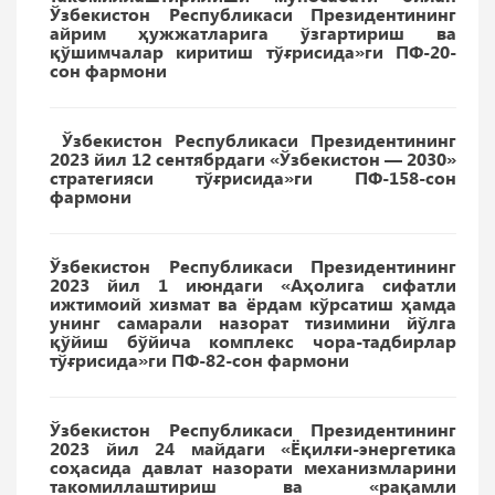
Ўзбекистон Республикаси Президентининг
айрим ҳужжатларига ўзгартириш ва
қўшимчалар киритиш тўғрисида»ги ПФ-20-
сон фармони
Ўзбекистон Республикаси Президентининг
2023 йил 12 сентябрдаги «Ўзбекистон — 2030»
стратегияси тўғрисида»ги ПФ-158-сон
фармони
Ўзбекистон Республикаси Президентининг
2023 йил 1 июндаги «Аҳолига сифатли
ижтимоий хизмат ва ёрдам кўрсатиш ҳамда
унинг самарали назорат тизимини йўлга
қўйиш бўйича комплекс чора-тадбирлар
тўғрисида»ги ПФ-82-сон фармони
Ўзбекистон Республикаси Президентининг
2023 йил 24 майдаги «Ёқилғи-энергетика
соҳасида давлат назорати механизмларини
такомиллаштириш ва «рақамли