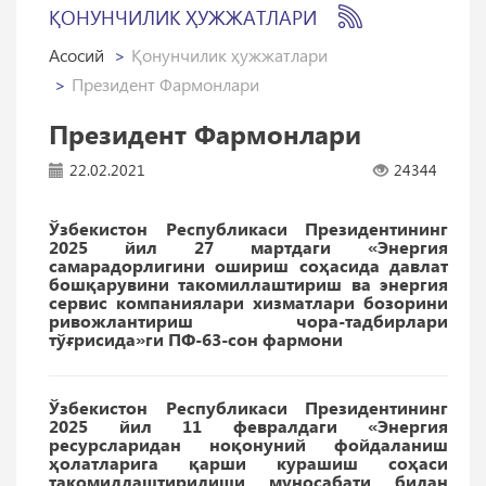
ҚОНУНЧИЛИК ҲУЖЖАТЛАРИ
Асосий
Қонунчилик ҳужжатлари
Президент Фармонлари
Президент Фармонлари
22.02.2021
24344
Ўзбекистон Республикаси Президентининг
2025 йил 27 мартдаги «Энергия
самарадорлигини ошириш соҳасида давлат
бошқарувини такомиллаштириш ва энергия
сервис компаниялари хизматлари бозорини
ривожлантириш чора-тадбирлари
тўғрисида»ги ПФ-63-сон фармони
Ўзбекистон Республикаси Президентининг
2025 йил 11 февралдаги «Энергия
ресурсларидан ноқонуний фойдаланиш
ҳолатларига қарши курашиш соҳаси
такомиллаштирилиши муносабати билан