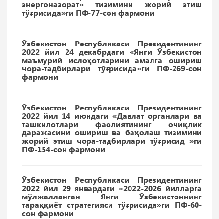
энергоназорат» тизимини жорий этиш
тўғрисида»ги ПФ-77-сон фармони
Ўзбекистон Республикаси Президентининг
2022 йил 24 декабрдаги «Янги Ўзбекистон
маъмурий ислоҳотларини амалга ошириш
чора-тадбирлари тўғрисида»ги ПФ-269-сон
фармони
Ўзбекистон Республикаси Президентининг
2022 йил 14 июндаги «Давлат органлари ва
ташкилотлари фаолиятининг очиқлик
даражасини ошириш ва баҳолаш тизимини
жорий этиш чора-тадбирлари тўғрисид »ги
ПФ-154-сон фармони
Ўзбекистон Республикаси Президентининг
2022 йил 29 январдаги «2022-2026 йилларга
мўлжалланган Янги Ўзбекистоннинг
тараққиёт стратегияси тўғрисида»ги ПФ-60-
сон фармони