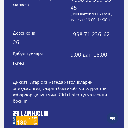
марказ)
45
( Иш вақти: 9:00-18:00,
тушлик: 13:00-14:00 )
Девонхона
+998 71 236-62-
26
Қабул кунлари
9:00 дан 18:00
гача
Диққат! Агар сиз матнда хатоликларни
аниқласангиз, уларни белгилаб, маъмуриятни
хабардор қилиш учун Ctrl+Enter тугмаларини
босинг