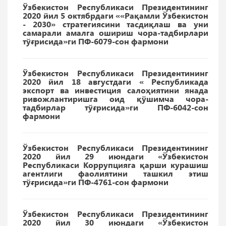
Ўзбекистон Республикаси Президентининг
2020 йил 5 октябрдаги ««Рақамли Ўзбекистон
- 2030» стратегиясини тасдиқлаш ва уни
самарали амалга ошириш чора-тадбирлари
тўғрисида»ги ПФ-6079-сон фармони
Ўзбекистон Республикаси Президентининг
2020 йил 18 августдаги « Республикада
экспорт ва инвестиция салоҳиятини янада
ривожлантиришга оид қўшимча чора-
тадбирлар тўғрисида»ги ПФ-6042-сон
фармони
Ўзбекистон Республикаси Президентининг
2020 йил 29 июндаги «Ўзбекистон
Республикаси Коррупцияга қарши курашиш
агентлиги фаолиятини ташкил этиш
тўғрисида»ги ПФ-4761-сон фармони
Ўзбекистон Республикаси Президентининг
2020 йил 30 июндаги «Ўзбекистон