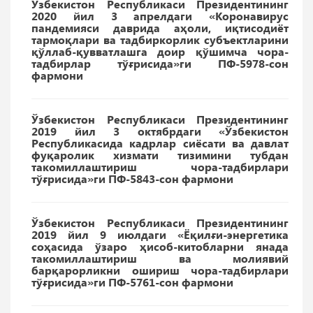
Ўзбекистон Республикаси Президентининг
2020 йил 3 апрелдаги «Коронавирус
пандемияси даврида аҳоли, иқтисодиёт
тармоқлари ва тадбиркорлик субъектларини
қўллаб-қувватлашга доир қўшимча чора-
тадбирлар тўғрисида»ги ПФ-5978-сон
фармони
Ўзбекистон Республикаси Президентининг
2019 йил 3 октябрдаги «Ўзбекистон
Республикасида кадрлар сиёсати ва давлат
фуқаролик хизмати тизимини тубдан
такомиллаштириш чора-тадбирлари
тўғрисида»ги ПФ-5843-сон фармони
Ўзбекистон Республикаси Президентининг
2019 йил 9 июлдаги «Ёқилғи-энергетика
соҳасида ўзаро ҳисоб-китобларни янада
такомиллаштириш ва молиявий
барқарорликни ошириш чора-тадбирлари
тўғрисида»ги ПФ-5761-сон фармони