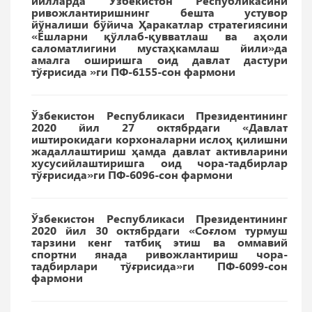
йилларда Ўзбекистон Республикасини
ривожлантиришнинг бешта устувор
йўналиши бўйича Ҳаракатлар стратегиясини
«Ёшларни қўллаб-қувватлаш ва аҳоли
саломатлигини мустаҳкамлаш йили»да
амалга оширишга оид давлат дастури
тўғрисида »ги ПФ-6155-сон фармони
Ўзбекистон Республикаси Президентининг
2020 йил 27 октябрдаги «Давлат
иштирокидаги корхоналарни ислоҳ қилишни
жадаллаштириш ҳамда давлат активларини
хусусийлаштиришга оид чора-тадбирлар
тўғрисида»ги ПФ-6096-сон фармони
Ўзбекистон Республикаси Президентининг
2020 йил 30 октябрдаги «
Соғлом турмуш
тарзини кенг татбиқ этиш ва оммавий
спортни янада ривожлантириш чора-
тадбирлари тўғрисида
»ги ПФ-6099-сон
фармони