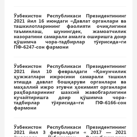
Ўзбекистон Республикаси Президентининг
2021 йил 16 июндаги «Давлат органлари ва
ташкилотларининг фаолияти очиқлигини
таъминлаш, шунингдек, жамоатчилик
назоратини самарали амалга оширишга доир
қўшимча чора-тадбирлар тўғрисида»ги
ПФ-6247-сон фармони
Ўзбекистон Республикаси Президентининг
2021 йил 10 февралдаги «Қонунчилик
ҳужжатлари ижросини самарали ташкил
этишда давлат бошқаруви органлари ва
маҳаллий ижро этувчи ҳокимият органлари
раҳбарларининг шахсий жавобгарлигини
кучайтиришга доир қўшимча чора-
тадбирлар тўғрисида»ги ПФ-6166-сон
фармони
Ўзбекистон Республикаси Президентининг
2021 йил 3 февралдаги « 2017 — 2021