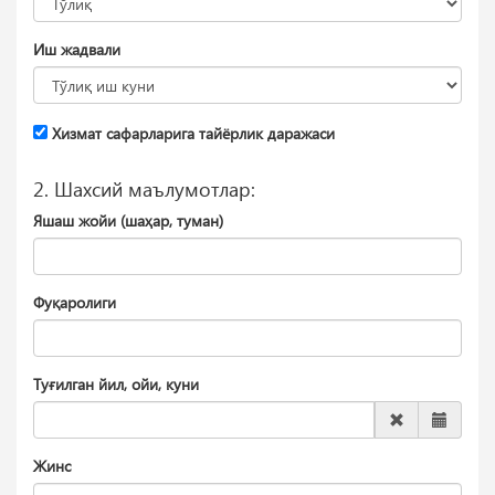
Иш жадвали
Хизмат сафарларига тайёрлик даражаси
2. Шахсий маълумотлар:
Яшаш жойи (шаҳар, туман)
Фуқаролиги
Туғилган йил, ойи, куни
Жинс