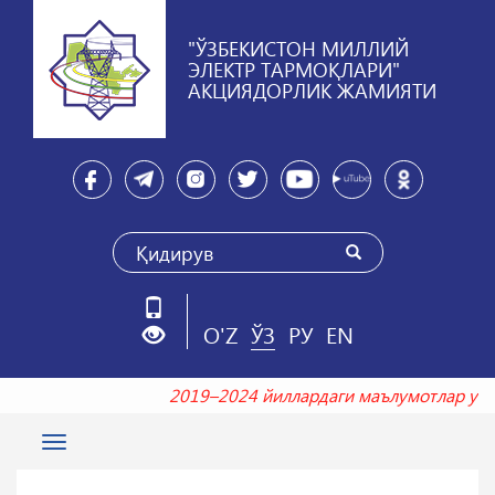
"ЎЗБЕКИСТОН МИЛЛИЙ
ЭЛЕКТР ТАРМОҚЛАРИ"
АКЦИЯДОРЛИК ЖАМИЯТИ
O'Z
ЎЗ
РУ
EN
2019–2024 йиллардаги маълумотлар 
Toggle
navigation