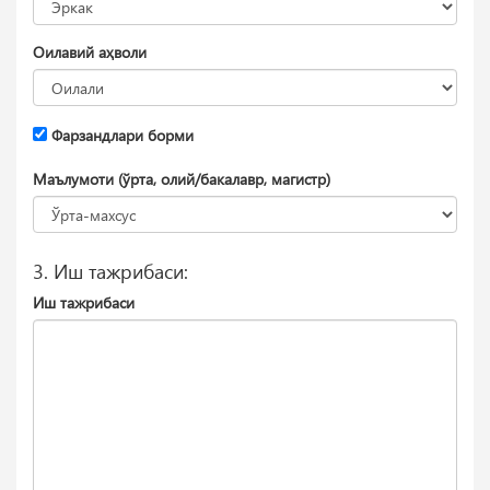
Оилавий аҳволи
Фарзандлари борми
Маълумоти (ўрта, олий/бакалавр, магистр)
3. Иш тажрибаси:
Иш тажрибаси