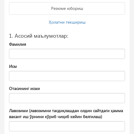
Резюме юбориш
Ҳолатни текшириш
1. Aсосий маълумотлар:
Фамилия
Исм
Отасининг исми
Лавозими (лавозимни тасдиқлашдан олдин сайтдаги ҳамма
вакант иш ўрнини кўриб чиқиб кейин белгилаш)