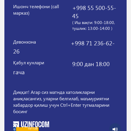
Ишонч телефони (call
+998 55 500-55-
марказ)
45
( Иш вақти: 9:00-18:00,
тушлик: 13:00-14:00 )
Девонхона
+998 71 236-62-
26
Қабул кунлари
9:00 дан 18:00
гача
Диққат! Агар сиз матнда хатоликларни
аниқласангиз, уларни белгилаб, маъмуриятни
хабардор қилиш учун Ctrl+Enter тугмаларини
босинг