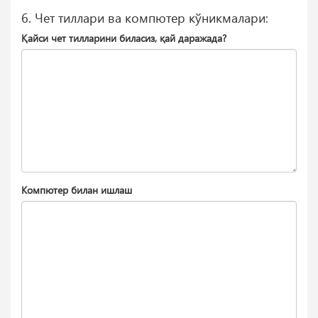
6. Чет тиллари ва компютер кўникмалари:
Қайси чет тилларини биласиз, қай даражада?
Компютер билан ишлаш