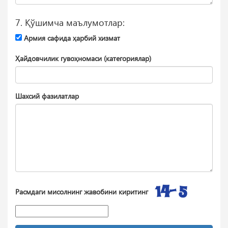
7. Қўшимча маълумотлар:
Aрмия сафида ҳарбий хизмат
Ҳайдовчилик гувоҳномаси (категориялар)
Шахсий фазилатлар
Расмдаги мисолнинг жавобини киритинг