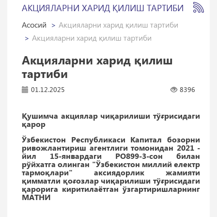
АКЦИЯЛАРНИ ХАРИД ҚИЛИШ ТАРТИБИ
Асосий
Акцияларни харид қилиш тартиби
Акцияларни харид қилиш тартиби
Акцияларни харид қилиш
тартиби
01.12.2025
8396
Қушимча акциялар чиқарилиши тўғрисидаги
қарор
Ўзбекистон Республикаси Капитал бозорни
ривожлантириш агентлиги томонидан 2021 -
йил 15-январдаги РО899-3-сон билан
рўйхатга олинган "Ўзбекистон миллий електр
тармоқлари" аксиядорлик жамияти
қимматли қоғозлар чиқарилиши тўғрисидаги
қарорига киритилаётган ўзгартиришларнинг
МАТНИ