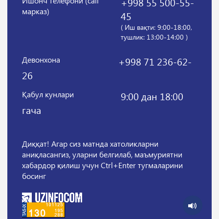
Ишонч телефони (call
+998 55 500-55-
марказ)
45
( Иш вақти: 9:00-18:00,
тушлик: 13:00-14:00 )
Девонхона
+998 71 236-62-
26
Қабул кунлари
9:00 дан 18:00
гача
Диққат! Агар сиз матнда хатоликларни
аниқласангиз, уларни белгилаб, маъмуриятни
хабардор қилиш учун Ctrl+Enter тугмаларини
босинг