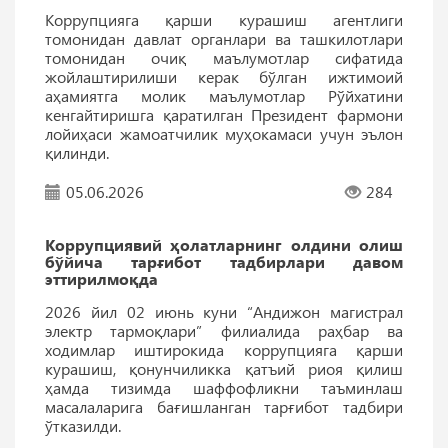
Коррупцияга қарши курашиш агентлиги
томонидан давлат органлари ва ташкилотлари
томонидан очиқ маълумотлар сифатида
жойлаштирилиши керак бўлган ижтимоий
аҳамиятга молик маълумотлар Рўйхатини
кенгайтиришга қаратилган Президент фармони
лойиҳаси жамоатчилик муҳокамаси учун эълон
қилинди.
05.06.2026
284
Коррупциявий ҳолатларнинг олдини олиш
бўйича тарғибот тадбирлари давом
эттирилмоқда
2026 йил 02 июнь куни “Андижон магистрал
электр тармоқлари” филиалида раҳбар ва
ходимлар иштирокида коррупцияга қарши
курашиш, қонунчиликка қатъий риоя қилиш
ҳамда тизимда шаффофликни таъминлаш
масалаларига бағишланган тарғибот тадбири
ўтказилди.