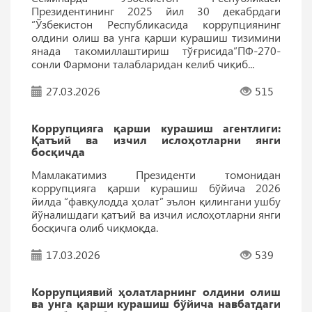
Президентининг 2025 йил 30 декабрдаги
“Ўзбекистон Республикасида коррупциянинг
олдини олиш ва унга қарши курашиш тизимини
янада такомиллаштириш тўғрисида”ПФ-270-
сонли Фармони талабларидан келиб чиқиб...
27.03.2026
515
Коррупцияга қарши курашиш агентлиги:
Қатъий ва изчил ислоҳотларни янги
босқичда
Мамлакатимиз Президенти томонидан
коррупцияга қарши курашиш бўйича 2026
йилда “фавқулодда ҳолат” эълон қилингани ушбу
йўналишдаги қатъий ва изчил ислоҳотларни янги
босқичга олиб чиқмоқда.
17.03.2026
539
Коррупциявий ҳолатларнинг олдини олиш
ва унга қарши курашиш бўйича навбатдаги