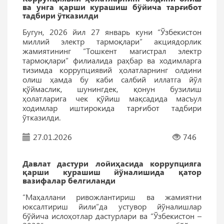
ва унга қарши курашиш бўйича тарғибот
тадбири ўтказилди
Бугун, 2026 йил 27 январь куни “Ўзбекистон
миллий электр тармоқлари” акциядорлик
жамиятининг “Тошкент магистрал электр
тармоқлари” филиалида раҳбар ва ходимларга
тизимда коррупциявий ҳолатларнинг олдини
олиш ҳамда бу каби салбий иллатга йўл
қўймаслик, шунингдек, қонун бузилиш
ҳолатларига чек қўйиш мақсадида масъул
ходимлар иштирокида тарғибот тадбири
ўтказилди.
27.01.2026
746
Давлат дастури лойиҳасида коррупцияга
қарши курашиш йўналишида қатор
вазифалар белгиланди
“Маҳаллани ривожлантириш ва жамиятни
юксалтириш йили”да устувор йўналишлар
бўйича ислоҳотлар дастурлари ва “Ўзбекистон –