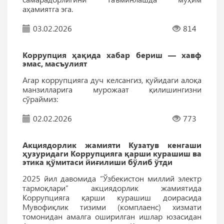
аҳамиятга эга.
03.02.2026
814
Коррупция ҳақида хабар бериш — хавф
эмас, масъулият
Агар коррупцияга дуч келсангиз, қуйидаги алоқа
манзилларига мурожаат қилишингизни
сўраймиз:
02.02.2026
773
Акциядорлик жамияти Кузатув кенгаши
ҳузуридаги Коррупцияга қарши курашиш ва
этика қўмитаси йиғилиши бўлиб ўтди
2025 йил давомида “Ўзбекистон миллий электр
тармоқлари” акциядорлик жамиятида
Коррупцияга қарши курашиш доирасида
Мувофиқлик тизими (комплаенс) хизмати
томонидан амалга оширилган ишлар юзасидан