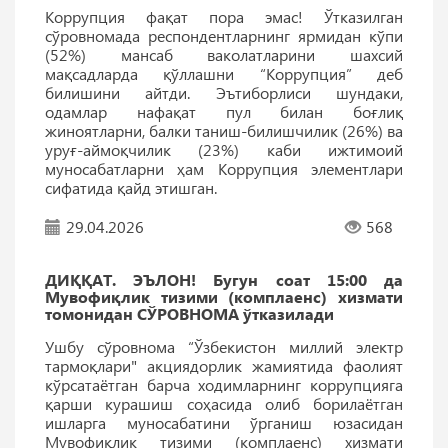
Коррупция фақат пора эмас! Ўтказилган
сўровномада респондентларнинг ярмидан кўпи
(52%) мансаб ваколатларини шахсий
мақсадларда қўллашни “Коррупция” деб
билишини айтди. Эътиборлиси шундаки,
одамлар нафақат пул билан боғлиқ
жиноятларни, балки таниш-билишчилик (26%) ва
уруғ-аймоқчилик (23%) каби ижтимоий
муносабатларни ҳам Коррупция элементлари
сифатида қайд этишган.
29.04.2026
568
ДИҚҚАТ. ЭЪЛОН! Бугун соат 15:00 да
Мувофиқлик тизими (комплаенс) хизмати
томонидан СЎРОВНОМА ўтказилади
Ушбу сўровнома “Ўзбекистон миллий электр
тармоқлари" акциядорлик жамиятида фаолият
кўрсатаётган барча ходимларнинг коррупцияга
қарши курашиш соҳасида олиб борилаётган
ишларга муносабатини ўрганиш юзасидан
Мувофиқлик тизими (комплаенс) хизмати