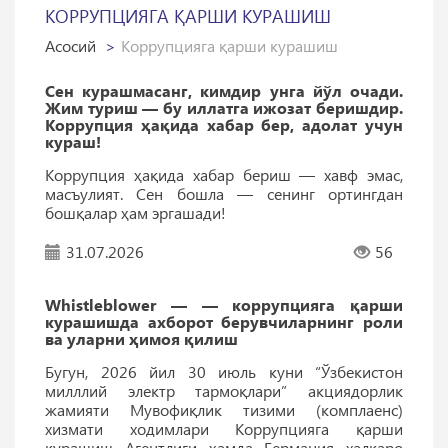
КОРРУПЦИЯГА ҚАРШИ КУРАШИШ
Асосий
Коррупцияга қарши курашиш
Сен курашмасанг, кимдир унга йўл очади.
Жим туриш — бу иллатга ижозат беришдир.
Коррупция ҳақида хабар бер, адолат учун
кураш!
Коррупция ҳақида хабар бериш — хавф эмас,
масъулият. Сен бошла — сенинг ортингдан
бошқалар ҳам эргашади!
31.07.2026
56
Whistleblower — — коррупцияга қарши
курашишда ахборот берувчиларнинг роли
ва уларни ҳимоя қилиш
Бугун, 2026 йил 30 июль куни “Ўзбекистон
милллий электр тармоқлари” акциядорлик
жамияти Мувофиқлик тизими (комплаенс)
хизмати ходимлари Коррупцияга қарши
курашиш Агентлиги ҳамда Германия халқаро