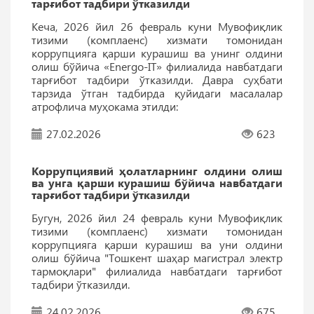
тарғибот тадбири ўтказилди
Кеча, 2026 йил 26 февраль куни Мувофиқлик
тизими (комплаенс) хизмати томонидан
коррупцияга қарши курашиш ва унинг олдини
олиш бўйича «Energo-IT» филиалида навбатдаги
тарғибот тадбири ўтказилди. Давра суҳбати
тарзида ўтган тадбирда қуйидаги масалалар
атрофлича муҳокама этилди:
27.02.2026
623
Коррупциявий ҳолатларнинг олдини олиш
ва унга қарши курашиш бўйича навбатдаги
тарғибот тадбири ўтказилди
Бугун, 2026 йил 24 февраль куни Мувофиқлик
тизими (комплаенс) хизмати томонидан
коррупцияга қарши курашиш ва уни олдини
олиш бўйича "Тошкент шаҳар магистрал электр
тармоқлари" филиалида навбатдаги тарғибот
тадбири ўтказилди.
24.02.2026
675