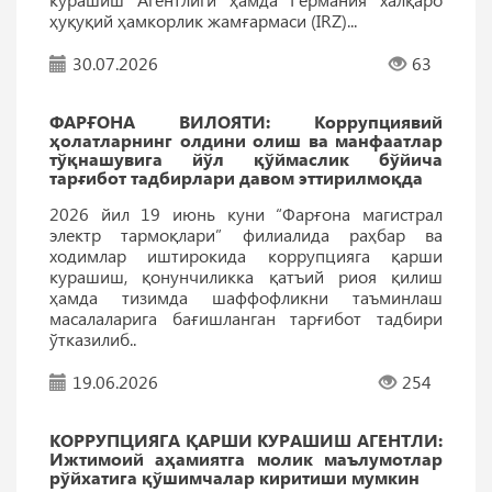
ҳуқуқий ҳамкорлик жамғармаси (IRZ)...
30.07.2026
63
ФАРҒОНА ВИЛОЯТИ: Коррупциявий
ҳолатларнинг олдини олиш ва манфаатлар
тўқнашувига йўл қўймаслик бўйича
тарғибот тадбирлари давом эттирилмоқда
2026 йил 19 июнь куни “Фарғона магистрал
электр тармоқлари” филиалида раҳбар ва
ходимлар иштирокида коррупцияга қарши
курашиш, қонунчиликка қатъий риоя қилиш
ҳамда тизимда шаффофликни таъминлаш
масалаларига бағишланган тарғибот тадбири
ўтказилиб..
19.06.2026
254
КОРРУПЦИЯГА ҚАРШИ КУРАШИШ АГEНТЛИ:
Ижтимоий аҳамиятга молик маълумотлар
рўйхатига қўшимчалар киритиши мумкин