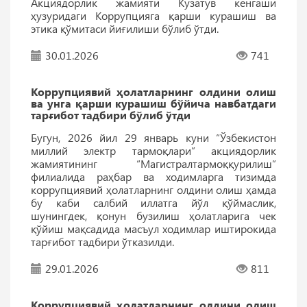
Акциядорлик жамияти Кузатув кенгаши
ҳузуридаги Коррупцияга қарши курашиш ва
этика қўмитаси йиғилиши бўлиб ўтди.
30.01.2026
741
Коррупциявий ҳолатларнинг олдини олиш
ва унга қарши курашиш бўйича навбатдаги
тарғибот тадбири бўлиб ўтди
Бугун, 2026 йил 29 январь куни “Ўзбекистон
миллий электр тармоқлари” акциядорлик
жамиятининг “Магистралтармоққурилиш”
филиалида раҳбар ва ходимларга тизимда
коррупциявий ҳолатларнинг олдини олиш ҳамда
бу каби салбий иллатга йўл қўймаслик,
шунингдек, қонун бузилиш ҳолатларига чек
қўйиш мақсадида масъул ходимлар иштирокида
тарғибот тадбири ўтказилди.
29.01.2026
811
Коррупциявий ҳолатларнинг олдини олиш