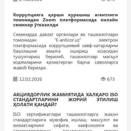
Коррупцияга қарши курашиш агентлиги
томонидан Zoom платформасида онлайн
семинар ўтказилди
Семинарда давлат органлари ва ташкилотлари
томонидан “E-anticor.uz” электрон
платформасида коррупциявий хавф-хатарларни
баҳолашни амалга ошириш юзасидан
тушунтириш берилиб, ташкилотлар масъул
ходимларини қизиқтирган барча саволларга
жавоб берилди.
12.02.2026
673
АКЦИЯДОРЛИК ЖАМИЯТИДА ХАЛҚАРО ISO
СТАНДАРТЛАРИНИ ЖОРИЙ ЭТИЛИШ
ҲОЛАТИ ҚАНДАЙ?
ISO сертификатлари ташкилотларга жаҳон
стандартларига мувофиқ ишлаш, маҳсулот ва
хизматларнинг сифати, хавфсизлиги ва
самарадорлигини таъминлашда муҳим