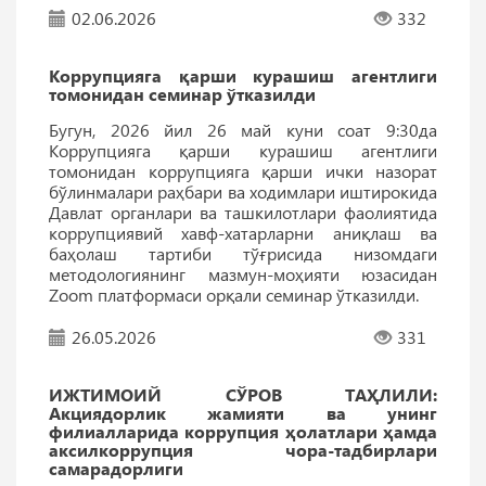
02.06.2026
332
Коррупцияга қарши курашиш агентлиги
томонидан семинар ўтказилди
Бугун, 2026 йил 26 май куни соат 9:30да
Коррупцияга қарши курашиш агентлиги
томонидан коррупцияга қарши ички назорат
бўлинмалари раҳбари ва ходимлари иштирокида
Давлат органлари ва ташкилотлари фаолиятида
коррупциявий хавф-хатарларни аниқлаш ва
баҳолаш тартиби тўғрисида низомдаги
методологиянинг мазмун-моҳияти юзасидан
Zoom платформаси орқали семинар ўтказилди.
26.05.2026
331
ИЖТИМОИЙ СЎРОВ ТАҲЛИЛИ:
Акциядорлик жамияти ва унинг
филиалларида коррупция ҳолатлари ҳамда
аксилкоррупция чора-тадбирлари
самарадорлиги