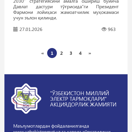
2030” стратегиясини амалга ошириш бўйича
Давлат дастури тўғрисида”ги Президент
Фармони лойиҳаси жамоатчилик муҳокамаси
учун эълон қилинди.
27.01.2026
963
«
1
2
3
4
»
"ЎЗБЕКИСТОН МИЛЛИЙ
ЭЛЕКТР ТАРМОҚЛАРИ"
АКЦИЯДОРЛИК ЖАМИЯТИ
Маълумотлардан фойдаланилганда
www.uzbekistonmet.uz га ҳавола кўрсатилиши