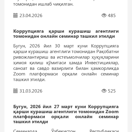
томонидан ишлаб чиқилган.
23.04.2026
485
Коррупцияга қарши курашиш агентлиги
томонидан онлайн семинар ташкил этилди
Бугун, 2026 йил 30 март куни Коррупцияга
қарши курашиш агентлиги томонидан Рақобатни
ривожлантириш ва истеъмолчилар ҳуқуқларини
ҳимоя қилиш қўмитаси ҳамда Инвестициялар,
саноат ва савдо вазирлиги билан ҳамкорликда
Zoom платформаси орқали онлайн семинар
ташкил этилди.
31.03.2026
525
Бугун, 2026 йил 27 март куни Коррупцияга
қарши курашиш агентлиги томонидан Zoom
платформаси орқали онлайн семинар
ташкил этилди
Семинарда Ўзбекистон Республикаси