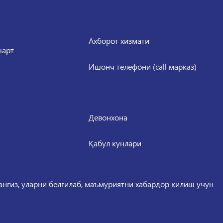
Ахборот хизмати
шарт
Ишонч телефони (call марказ)
Девонхона
Қабул кунлари
сангиз, уларни белгилаб, маъмуриятни хабардор қилиш учун