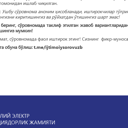
томонидан ишлаб чиқилган.
:
Ушбу сўровнома аноним ҳисобланади, иштирокчилар тўғрис
нгизни киритишингиз ва рўйхатдан ўтишингиз шарт эмас!
 беринг, сўровномада таклиф этилган жавоб вариантларид
шингиз мумкин!
ат, сўровномада фаол иштирок этинг! Сизнинг фикр-муноса
га обуна бўлиш:
t.me/ijtimoiysorovuzb
ЛИЙ ЭЛЕКТР
ЦИЯДОРЛИК ЖАМИЯТИ