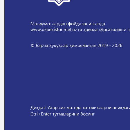
Маълумотлардан фойдаланилганда
www.uzbekistonmet.uz га ҳавола кўрсатилиши 
© Барча ҳуқуқлар ҳимояланган 2019 - 2026
Диққат! Агар сиз матнда хатоликларни аниқла
Ctrl+Enter тугмаларини босинг