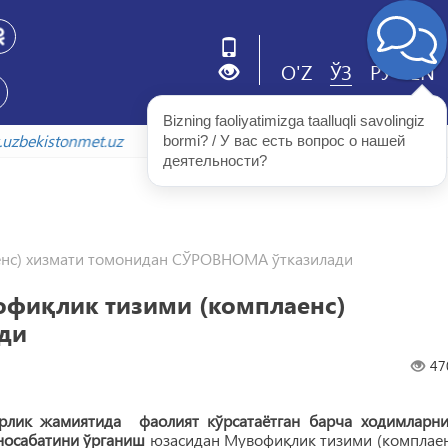
O'Z
ЎЗ
РУ
EN
Bizning faoliyatimizga taalluqli savolingiz 
xiv.uzbekistonmet.uz
bormi? / У вас есть вопрос о нашей 
деятельности?
енс) хизмати томонидан СЎРОВНОМА ўтказилади
офиқлик тизими (комплаенс)
ди
47
рлик жамиятида фаолият кўрсатаётган барча ходимларни
носабатини ўрганиш
юзасидан Мувофиқлик тизими (комплаен