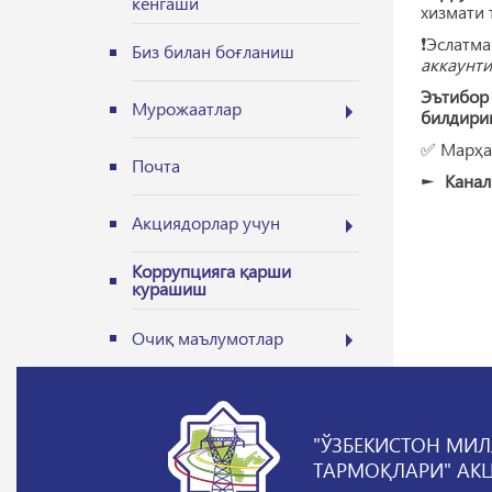
кенгаши
хизмати 
❗️Эслатма
Биз билан боғланиш
аккаунти
Эътибор
Мурожаатлар
билдири
✅ Марҳам
Почта
►
Канал
Акциядорлар учун
Коррупцияга қарши
курашиш
Очиқ маълумотлар
"ЎЗБЕКИСТОН МИЛ
ТАРМОҚЛАРИ" АК