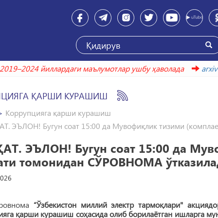
2019–2024 йиллардаги маълумотлар ушбу ҳаволада
ar
ПЦИЯГА ҚАРШИ КУРАШИШ
Коррупцияга қарши курашиш
Т. ЭЪЛОН! Бугун соат 15:00 да Мувофиқлик тизими (компла
АТ. ЭЪЛОН! Бугун соат 15:00 да Мув
ати томонидан СЎРОВНОМА ўтказила
2026
ровнома
“Ўзбекистон миллий электр тармоқлари" акциядо
ияга қарши курашиш соҳасида олиб борилаётган ишларга му