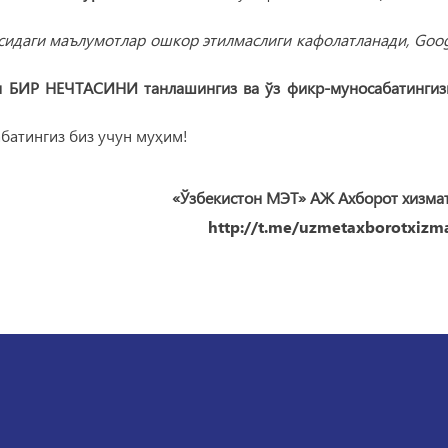
идаги маълумотлар ошкор этилмаслиги кафолатланади, Goog
ан БИР НEЧТАСИНИ танлашингиз ва ўз фикр-муносабатингиз
батингиз биз учун муҳим!
«Ўзбекистон МЭТ» АЖ Ахборот хизма
http://t.me/uzmetaxborotxizma