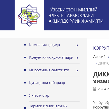
"ЎЗБЕКИСТОН МИЛЛИЙ
ЭЛЕКТР ТАРМОҚЛАРИ"
АКЦИЯДОРЛИК ЖАМИЯТИ
Компания ҳақида
КОРРУ
Асосий
Қонунчилик ҳужжатлари
ДИҚҚА
Инвестиция салоҳияти
ДИҚҚ
хизм
Қизиқарли хабарлар
23.04.
Янгиликлар
Ушбу сў
Тармоқ илмий-техник
коррупц