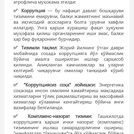
атрофлича муҳокама этилди:
✅ Коррупция
— бу нафақат давлат бошқаруви
тизимини емирувчи, балки жамиятнинг маънавий
ва иқтисодий асосларига болта урувчи хавфли
иллатдир. Унга қарши курашиш фақат ҳуқуқни
муҳофаза қилиш органларининг иши эмас, балки
ҳар бир фуқаронинг бурчидир.
✅ Тизимли таҳлил:
Жорий йилнинг ўтган даври
мобайнида соҳада коррупцияга йўл қўймаслик
бўйича амалга оширилган ишлар сарҳисоб
қилинди. Аниқланган камчиликлар ва уларни
келтириб чиқарувчи омиллар танқидий кўриб
чиқилди.
✅ "Коррупциясиз соҳа" лойиҳаси:
Энергетика
соҳасида инсон омилини камайтириш мақсадида
хизматларни тўлиқ рақамлаштириш ва масофавий
хизматлар кўламини кенгайтириш бўйича янги
вазифалар белгиланди.
✅ Комплаенс-назорат тизими:
Ташкилотда
коррупцияга қарши ички назорат (комплаенс)
тизимининг ишлаш самарадорлигини ошириш,
"манфаатлар тўқнашуви"га йўл қўймаслик бўйича