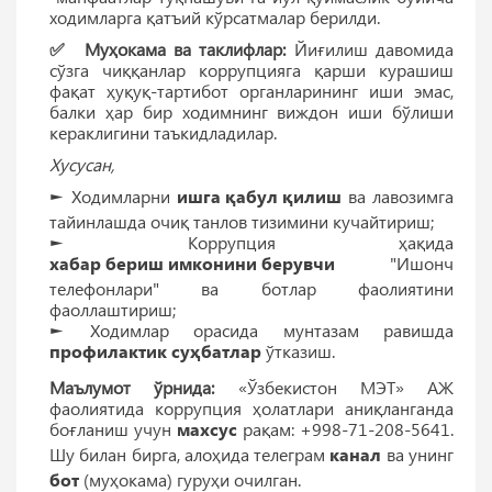
ходимларга қатъий кўрсатмалар берилди.
✅ Муҳокама ва таклифлар:
Йиғилиш давомида
сўзга чиққанлар коррупцияга қарши курашиш
фақат ҳуқуқ-тартибот органларининг иши эмас,
балки ҳар бир ходимнинг виждон иши бўлиши
кераклигини таъкидладилар.
Хусусан,
► Ходимларни
ишга қабул қилиш
ва лавозимга
тайинлашда очиқ танлов тизимини кучайтириш;
► Коррупция ҳақида
хабар бериш имконини берувчи
"Ишонч
телефонлари" ва ботлар фаолиятини
фаоллаштириш;
► Ходимлар орасида мунтазам равишда
профилактик суҳбатлар
ўтказиш.
Маълумот ўрнида:
«Ўзбекистон МЭТ» АЖ
фаолиятида коррупция ҳолатлари аниқланганда
боғланиш учун
махсус
рақам: +998-71-208-5641.
Шу билан бирга, алоҳида телеграм
канал
ва унинг
бот
(муҳокама) гуруҳи очилган.