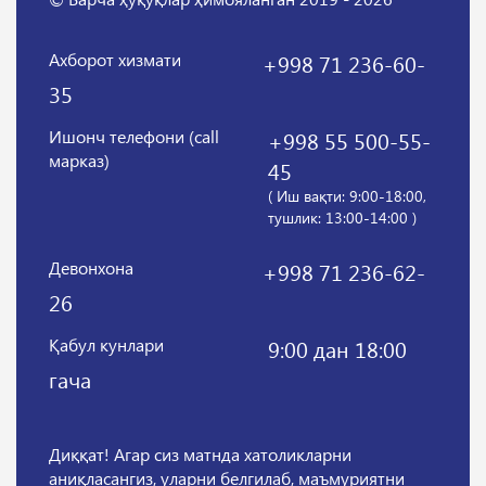
Ахборот хизмати
+998 71 236-60-
35
Ишонч телефони (call
+998 55 500-55-
марказ)
45
( Иш вақти: 9:00-18:00,
тушлик: 13:00-14:00 )
Девонхона
+998 71 236-62-
26
Қабул кунлари
9:00 дан 18:00
гача
Диққат! Агар сиз матнда хатоликларни
аниқласангиз, уларни белгилаб, маъмуриятни