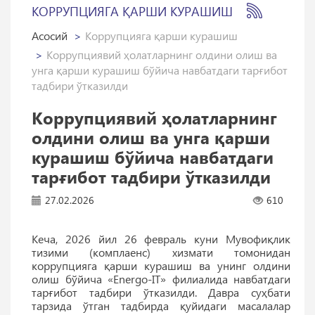
КОРРУПЦИЯГА ҚАРШИ КУРАШИШ
Асосий
Коррупцияга қарши курашиш
Коррупциявий ҳолатларнинг олдини олиш ва
унга қарши курашиш бўйича навбатдаги тарғибот
тадбири ўтказилди
Коррупциявий ҳолатларнинг
олдини олиш ва унга қарши
курашиш бўйича навбатдаги
тарғибот тадбири ўтказилди
27.02.2026
610
Кеча, 2026 йил 26 февраль куни Мувофиқлик
тизими (комплаенс) хизмати томонидан
коррупцияга қарши курашиш ва унинг олдини
олиш бўйича «Energo-IT» филиалида навбатдаги
тарғибот тадбири ўтказилди. Давра суҳбати
тарзида ўтган тадбирда қуйидаги масалалар