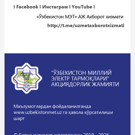
‖
Facebook
‖
Инстаграм
‖
YouTube
‖
«Ўзбекистон МЭТ» АЖ Ахборот хизмати
http://t.me/uzmetaxborotxizmati
"ЎЗБЕКИСТОН МИЛЛИЙ
ЭЛЕКТР ТАРМОҚЛАРИ"
АКЦИЯДОРЛИК ЖАМИЯТИ
Маълумотлардан фойдаланилганда
www.uzbekistonmet.uz га ҳавола кўрсатилиши
шарт
© Барча ҳуқуқлар ҳимояланган 2019 - 2026