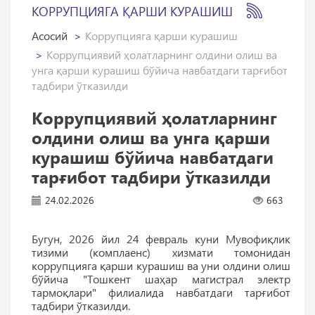
КОРРУПЦИЯГА ҚАРШИ КУРАШИШ
Асосий
Коррупцияга қарши курашиш
Коррупциявий ҳолатларнинг олдини олиш ва
унга қарши курашиш бўйича навбатдаги тарғибот
тадбири ўтказилди
Коррупциявий ҳолатларнинг
олдини олиш ва унга қарши
курашиш бўйича навбатдаги
тарғибот тадбири ўтказилди
24.02.2026
663
Бугун, 2026 йил 24 февраль куни Мувофиқлик
тизими (комплаенс) хизмати томонидан
коррупцияга қарши курашиш ва уни олдини олиш
бўйича "Тошкент шаҳар магистрал электр
тармоқлари" филиалида навбатдаги тарғибот
тадбири ўтказилди.