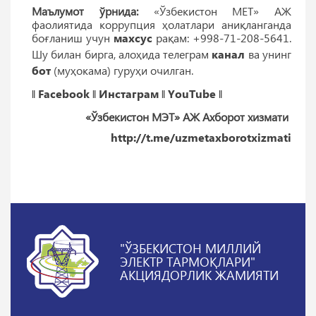
Маълумот ўрнида:
«Ўзбекистон МEТ» АЖ
фаолиятида коррупция ҳолатлари аниқланганда
боғланиш учун
махсус
рақам: +998-71-208-5641.
Шу билан бирга, алоҳида телеграм
канал
ва унинг
бот
(муҳокама) гуруҳи очилган.
‖
Facebook
‖
Инстаграм
‖
YouTube
‖
«Ўзбекистон МЭТ» АЖ Ахборот хизмати
http://t.me/uzmetaxborotxizmati
"ЎЗБЕКИСТОН МИЛЛИЙ
ЭЛЕКТР ТАРМОҚЛАРИ"
АКЦИЯДОРЛИК ЖАМИЯТИ