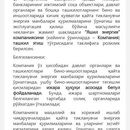
банкларининг ижтимоий соҳа объектлари, давлат
органлари ва бошқа ташкилотларнинг бино ва
иншоотларида кичик қувватли қайта тикланувчи
энергия манбалари қурилмаларини ўрнатиш ва
эксплуатация қилиш бўйича масъулияти
чекланган жамият шаклидаги
“Яшил энергия”
компаниясини
(кейинги ўринларда –
Компания
)
ташкил этиш
тўғрисидаги таклифига розилик
берилсин.
Белгилансинки:
Компания ўз ҳисобидан давлат органлари ва
ташкилотлари бино-иншоотларида қайта
тикланувчи энергия манбалари қурилмаларини
ўрнатганда, ушбу бино-иншоотларнинг тегишли
қисмларидан
ижара ҳуқуқи асосида бепул
фойдаланади.
Бунда, ижара шартномалари
белгиланган тартибда солиқ органларида
рўйхатдан ўтказилади;
Компанияга маҳаллий ва хорижий ишлаб
чиқарувчилардан қайта тикланувчи энергия
манбалари қурилмаларини ва уларнинг эҳтиёт
қисмларини харид қилиш, ўрнатиш ва уларга