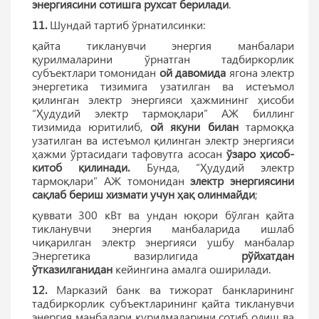
энергиясини сотишга рухсат берилади
.
11.
Шундай тартиб ўрнатилсинки:
қайта тикланувчи энергия манбалари
қурилмаларини ўрнатган тадбиркорлик
субъектлари томонидан
ой давомида
ягона электр
энергетика тизимига узатилган ва истеъмол
қилинган электр энергияси ҳажмининг ҳисоби
“Ҳудудий электр тармоқлари” АЖ биллинг
тизимида юритилиб,
ой якуни билан
тармоққа
узатилган ва истеъмол қилинган электр энергияси
ҳажми ўртасидаги тафовутга асосан
ўзаро ҳисоб-
китоб қилинади.
Бунда, “Ҳудудий электр
тармоқлари” АЖ томонидан
электр энергиясини
сақлаб бериш хизмати учун ҳақ олинмайди
;
қуввати 300 кВт ва ундан юқори бўлган қайта
тикланувчи энергия манбаларида ишлаб
чиқарилган электр энергияси ушбу манбалар
Энергетика вазирлигида
рўйхатдан
ўтказилганидан
кейингина амалга оширилади.
12.
Марказий банк ва тижорат банкларининг
тадбиркорлик субъектларининг қайта тикланувчи
энергия манбалари қурилмаларини сотиб олиш ва