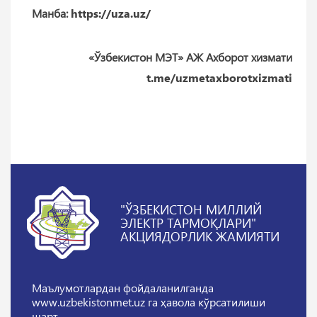
Манба:
https://uza.uz/
«Ўзбекистон МЭТ» АЖ Ахборот хизмати
t.me/uzmetaxborotxizmati
"ЎЗБЕКИСТОН МИЛЛИЙ
ЭЛЕКТР ТАРМОҚЛАРИ"
АКЦИЯДОРЛИК ЖАМИЯТИ
Маълумотлардан фойдаланилганда
www.uzbekistonmet.uz га ҳавола кўрсатилиши
шарт