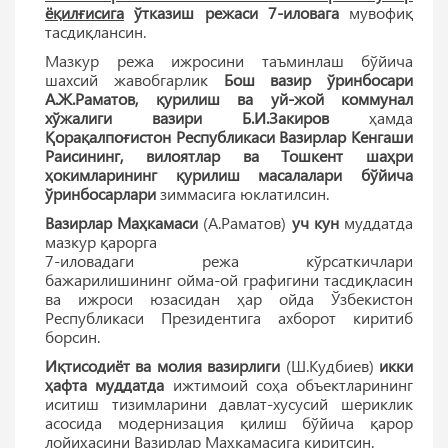
ёқилғисига
ўтказиш режаси 7-иловага
мувофиқ
тасдиқлансин.
Мазкур режа ижросини таъминлаш бўйича
шахсий жавобгарлик
Бош вазир ўринбосари
А.Ж.Раматов,
қурилиш ва уй-жой коммунал
хўжалиги вазири Б.И.Закиров
ҳамда
Қорақалпоғистон Республикаси Вазирлар Кенгаши
Раисининг, вилоятлар ва Тошкент шаҳри
ҳокимларининг қурилиш масалалари бўйича
ўринбосарлари
зиммасига юклатилсин.
Вазирлар Маҳкамаси
(А.Раматов)
уч кун
муддатда
мазкур қарорга
7-иловадаги режа кўрсаткичлари
бажарилишининг ойма-ой графигини тасдиқласин
ва ижроси юзасидан ҳар ойда Ўзбекистон
Республикаси Президентига ахборот киритиб
борсин.
Иқтисодиёт ва молия вазирлиги
(Ш.Кудбиев)
икки
ҳафта муддатда
ижтимоий соҳа объектларининг
иситиш тизимларини давлат-хусусий шериклик
асосида модернизация қилиш бўйича қарор
лойиҳасини Вазирлар Маҳкамасига киритсин.