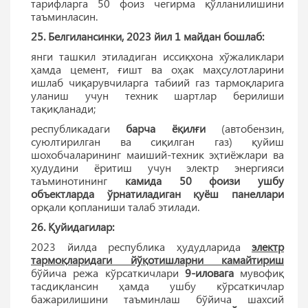
тарифларга 50 фоиз чегирма қўлланилишини
таъминласин.
25. Белгилансинки, 2023 йил 1 майдан бошлаб:
янги ташкил этиладиган иссиқхона хўжаликлари
ҳамда цемент, ғишт ва оҳак маҳсулотларини
ишлаб чиқарувчиларга табиий газ тармоқларига
уланиш учун техник шартлар берилиши
тақиқланади;
республикадаги
барча ёқилғи
(автобензин,
суюлтирилган ва сиқилган газ) қуйиш
шохобчаларининг маиший-техник эҳтиёжлари ва
ҳудудини ёритиш учун электр энергияси
таъминотининг
камида 50 фоизи ушбу
объектларда ўрнатиладиган қуёш панеллари
орқали қопланиши талаб этилади.
26. Қуйидагилар:
2023 йилда республика ҳудудларида
электр
тармоқларидаги йўқотишларни камайтириш
бўйича режа кўрсаткичлари
9-иловага
мувофиқ
тасдиқлансин ҳамда ушбу кўрсаткичлар
бажарилишини таъминлаш бўйича шахсий