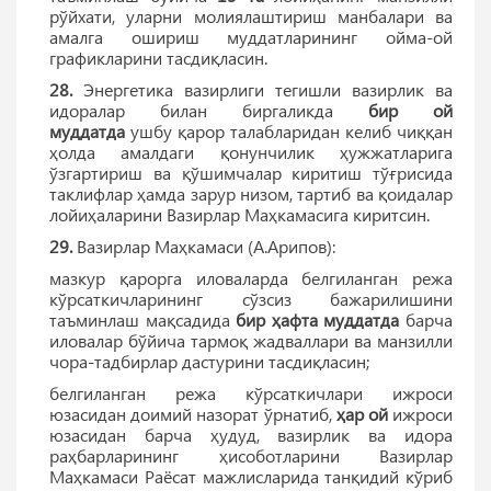
рўйхати, уларни молиялаштириш манбалари ва
амалга ошириш муддатларининг ойма-ой
графикларини тасдиқласин.
28.
Энергетика вазирлиги тегишли вазирлик ва
идоралар билан биргаликда
бир ой
муддатда
ушбу қарор талабларидан келиб чиққан
ҳолда амалдаги қонунчилик ҳужжатларига
ўзгартириш ва қўшимчалар киритиш тўғрисида
таклифлар ҳамда зарур низом, тартиб ва қоидалар
лойиҳаларини Вазирлар Маҳкамасига киритсин.
29.
Вазирлар Маҳкамаси (А.Арипов):
мазкур қарорга иловаларда белгиланган режа
кўрсаткичларининг сўзсиз бажарилишини
таъминлаш мақсадида
бир ҳафта муддатда
барча
иловалар бўйича тармоқ жадваллари ва манзилли
чора-тадбирлар дастурини тасдиқласин;
белгиланган режа кўрсаткичлари ижроси
юзасидан доимий назорат ўрнатиб,
ҳар ой
ижроси
юзасидан барча ҳудуд, вазирлик ва идора
раҳбарларининг ҳисоботларини Вазирлар
Маҳкамаси Раёсат мажлисларида танқидий кўриб