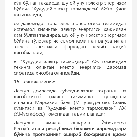
кўп бўлган тақдирда, шу ой учун электр энергияси
бўйича “Ҳудудий электр тармоқлари” АЖга тўлов
қилинмайди;
ой давомида ягона электр энергетика тизимидан
истеъмол қилинган электр энергияси ҳажмидан
кам бўлган тақдирда, шу ой учун электр энергияси
бўйича тўловлар истеъмол қилинган ва узатилган
электр энергияси фарқидан келиб чиқиб
ҳисобланади;
в) “Ҳудудий электр тармоқлари” АЖ томонидан
текинга олинган электр энергияси даромад
сифатида ҳисобга олинмайди.
16.
Белгилансинки:
Дастур доирасида субсидияларни ажратиш ва
ҳисоб-китоб қилиш тизимининг тўлақонли
ишлаши Марказий банк (М.Нурмуратов), Солиқ
қўмитаси ва “Ҳудудий электр тармоқлари” АЖ
(У.Мустафоев) томонидан таъминланади;
Дастурни амалга ошириш Ўзбекистон
Республикаси
республика бюджети даромадлари
бўйича прогнознинг ошириб бажарилган қисми