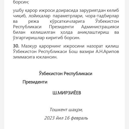
борсин;
ушбу қарор ижроси доирасида заруриятдан келиб
чиқиб, лойиҳалар параметрлари, чора-тадбирлар
ва режа кўрсаткичларига Ўзбекистон
Республикаси Президенти Администрацияси
билан келишилган ҳолда аниқлаштириш ва
ўзгартиришлар киритиб борсин.
30.
Мазкур қарорнинг ижросини назорат қилиш
Ўзбекистон Республикаси Бош вазири А.Н.Арипов
зиммасига юклансин.
Ўзбекистон Республикаси
Президенти
Ш.МИРЗИЁЕВ
Тошкент шаҳри,
2023 йил 16 февраль