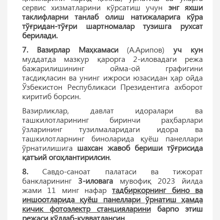
сервис хизматларини кўрсатиш учун
энг яхши
таклифларни танлаб олиш натижаларига кўра
тўғридан-тўғри шартномалар тузишга рухсат
берилади.
7. Вазирлар Маҳкамаси
(А.Арипов)
уч кун
муддатда мазкур қарорга 2-иловадаги режа
бажарилишининг ойма-ой графигини
тасдиқласин ва унинг ижроси юзасидан ҳар ойда
Ўзбекистон Республикаси Президентига ахборот
киритиб борсин.
Вазирликлар, давлат идоралари ва
ташкилотларининг биринчи раҳбарлари
ўзларининг тузилмаларидаги идора ва
ташкилотларнинг биноларида қуёш панеллари
ўрнатилишига
шахсан жавоб бериши тўғрисида
қатъий огоҳлантирилсин
.
8.
Савдо-саноат палатаси ва тижорат
банкларининг
3-иловага
мувофиқ 2023 йилда
жами 11 минг нафар
тадбиркорнинг бино ва
иншоотларида қуёш панеллари ўрнатиш ҳамда
кичик фотоэлектр станцияларини
барпо этиш
режаси қўллаб-қувватлансин
.