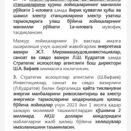
станцияларини
қуриш лойиҳаларининг манзилли
рўйхати 1-иловага
ҳамда
йирик қувватли қуёш ва
шамол электр станцияларини электр узатиш
тармоқларига улаш бўйича лойиҳаларнинг
манзилли рўйхати
1а-иловага
мувофиқ
тасдиқлансин.
Мазкур лойиҳаларнинг ўз вақтида амалга
оширилиши учун шахсий жавобгарлик
энергетика
вазири
Ж.Т. Мирзамаҳмудов,инвестициялар,
саноат ва савдо вазири Л.Ш. Кудратов
ҳамда
Стратегик ислоҳотлар агентлиги бош директори
Ш.А. Вафаев
зиммасига юклатилсин.
3.
Стратегик ислоҳотлар агентлиги (Ш.Вафаев)
Инвестициялар, саноат ва савдо вазирлиги
(Л.Кудратов) билан биргаликда
қайта тикланувчи
энергия манбаларини ривожлантириш ва электр
энергияси тармоқларини модернизация қилиш
бўйича лойиҳалар
учун 2023 йил 1 июлга қадар
халқаро молиявий ташкилотлардан
қўшимча 2
миллиард АҚШ доллари миқдоридаги
маблағларни жалб қилиш бўйича
келишувлар
имзоланишини таъминласин.