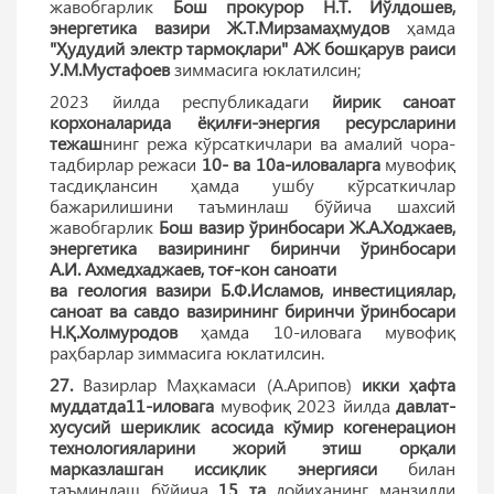
жавобгарлик
Бош прокурор Н.Т. Йўлдошев,
энергетика вазири
Ж.Т.Мирзамаҳмудов
ҳамда
"Ҳудудий электр тармоқлари" АЖ бошқарув раиси
У.М.Мустафоев
зиммасига юклатилсин;
2023 йилда республикадаги
йирик саноат
корхоналарида ёқилғи-энергия ресурсларини
тежаш
нинг режа кўрсаткичлари ва амалий чора-
тадбирлар режаси
10- ва 10а-иловаларга
мувофиқ
тасдиқлансин ҳамда ушбу кўрсаткичлар
бажарилишини таъминлаш бўйича шахсий
жавобгарлик
Бош вазир ўринбосари Ж.А.Ходжаев,
энергетика вазирининг биринчи ўринбосари
А.И. Ахмедхаджаев,
тоғ-кон саноати
ва геология вазири Б.Ф.Исламов,
инвестициялар,
саноат ва савдо вазирининг биринчи ўринбосари
Н.Қ.Холмуродов
ҳамда 10-иловага мувофиқ
раҳбарлар зиммасига юклатилсин.
27.
Вазирлар Маҳкамаси (А.Арипов)
икки ҳафта
муддатда11-иловага
мувофиқ 2023 йилда
давлат-
хусусий шериклик асосида кўмир когенерацион
технологияларини жорий этиш орқали
марказлашган иссиқлик энергияси
билан
таъминлаш бўйича
15 та
лойиҳанинг манзилли