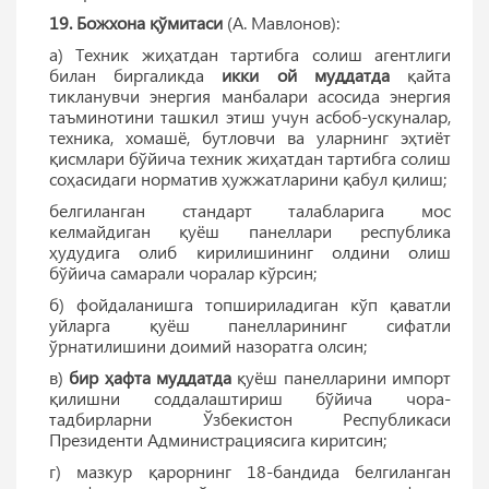
19.
Божхона қўмитаси
(А. Мавлонов):
а) Техник жиҳатдан тартибга солиш агентлиги
билан биргаликда
икки ой муддатда
қайта
тикланувчи энергия манбалари асосида энергия
таъминотини ташкил этиш учун асбоб-ускуналар,
техника, хомашё, бутловчи ва уларнинг эҳтиёт
қисмлари бўйича техник жиҳатдан тартибга солиш
соҳасидаги норматив ҳужжатларини қабул қилиш;
белгиланган стандарт талабларига мос
келмайдиган қуёш панеллари республика
ҳудудига олиб кирилишининг олдини олиш
бўйича самарали чоралар кўрсин;
б) фойдаланишга топшириладиган кўп қаватли
уйларга қуёш панелларининг сифатли
ўрнатилишини доимий назоратга олсин;
в)
бир ҳафта муддатда
қуёш панелларини импорт
қилишни соддалаштириш бўйича чора-
тадбирларни Ўзбекистон Республикаси
Президенти Администрациясига киритсин;
г) мазкур қарорнинг 18-бандида белгиланган