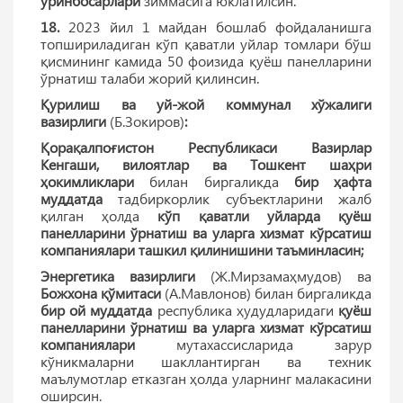
ўринбосарлари
зиммасига юклатилсин.
18.
2023 йил 1 майдан бошлаб фойдаланишга
топшириладиган кўп қаватли уйлар томлари бўш
қисмининг камида 50 фоизида қуёш панелларини
ўрнатиш талаби жорий қилинсин.
Қурилиш ва уй-жой коммунал хўжалиги
вазирлиги
(Б.Зокиров)
:
Қорақалпоғистон Республикаси Вазирлар
Кенгаши, вилоятлар ва Тошкент шаҳри
ҳокимликлари
билан биргаликда
бир ҳафта
муддатда
тадбиркорлик субъектларини жалб
қилган ҳолда
кўп қаватли уйларда қуёш
панелларини ўрнатиш ва уларга хизмат кўрсатиш
компаниялари ташкил қилинишини таъминласин;
Энергетика вазирлиги
(Ж.Мирзамаҳмудов) ва
Божхона қўмитаси
(А.Мавлонов) билан биргаликда
бир ой муддатда
республика ҳудудларидаги
қуёш
панелларини ўрнатиш ва уларга хизмат кўрсатиш
компаниялари
мутахассисларида зарур
кўникмаларни шакллантирган ва техник
маълумотлар етказган ҳолда уларнинг малакасини
оширсин.