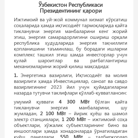
Ўзбекистон Республикаси
Президентининг қарори
Ижтимоий ва уй-жой коммунал хизмат кўрсатиш
соҳаларида ҳамда иқтисодиёт тармоқларида қайта
тикланувчи энергия манбаларини кенг жорий
этиш, энергия самарадорлигини ошириш орқали
республика ҳудудларида энергия тақчиллиги
қопланишини таъминлаш, бу борадаги ишларни
комплекс ташкил этиш ҳамда инвесторлар учун
қулай шароитлар ва рағбатлантириш
механизмларини жорий қилиш мақсадида:
1.
Энергетика вазирлиги, Иқтисодиёт ва молия
вазирлиги ҳамда Инвестициялар, саноат ва савдо
вазирлигининг 2023 йил учун қуйидагиларни
назарда тутувчи таклифлари қўллаб-қувватлансин:
умумий қуввати
4 300 МВт
бўлган қайта
тикланувчи энергия манбаларини, шу
жумладан,
2 100 МВт
– йирик қуёш ва шамол
электр станциялари,
1 200 МВт
– ижтимоий соҳа
объектлари, хўжалик субъектларининг бино ва
иншоотлари ҳамда хонадонларда ўрнатиладиган
қуёш панеллари,
550 МВт
– тадбиркорлар