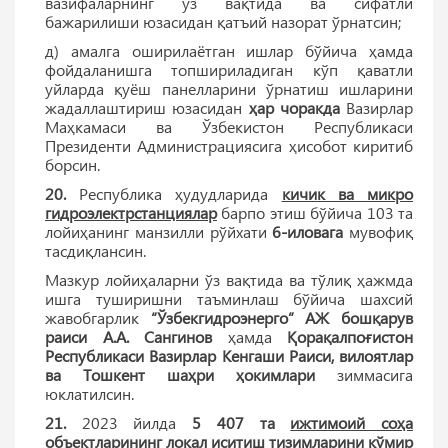
вазифаларнинг ўз вақтида ва сифатли
бажарилиши юзасидан қатъий назорат ўрнатсин;
д) амалга оширилаётган ишлар бўйича ҳамда
фойдаланишга топшириладиган кўп қаватли
уйларда қуёш панелларини ўрнатиш ишларини
жадаллаштириш юзасидан
ҳар чоракда
Вазирлар
Маҳкамаси ва Ўзбекистон Республикаси
Президенти Администрациясига ҳисобот киритиб
борсин.
20.
Республика ҳудудларида
кичик ва микро
гидроэлектрстанциялар
барпо этиш бўйича 103 та
лойиҳанинг манзилли рўйхати
6-иловага
мувофиқ
тасдиқлансин.
Мазкур лойиҳаларни ўз вақтида ва тўлиқ ҳажмда
ишга туширишни таъминлаш бўйича шахсий
жавобгарлик
“Ўзбекгидроэнерго” АЖ бошқарув
раиси А.А. Сангинов
ҳамда
Қорақалпоғистон
Республикаси Вазирлар Кенгаши Раиси, вилоятлар
ва Тошкент шаҳри ҳокимлари
зиммасига
юклатилсин.
21.
2023 йилда
5 407 та
ижтимоий соҳа
объектларининг локал иситиш тизимларини кўмир