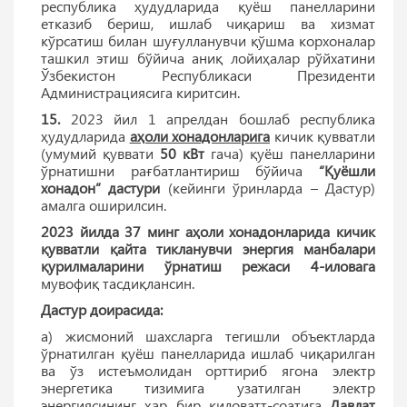
республика ҳудудларида қуёш панелларини
етказиб бериш, ишлаб чиқариш ва хизмат
кўрсатиш билан шуғулланувчи қўшма корхоналар
ташкил этиш бўйича аниқ лойиҳалар рўйхатини
Ўзбекистон Республикаси Президенти
Администрациясига киритсин.
15.
2023 йил 1 апрелдан бошлаб республика
ҳудудларида
аҳоли хонадонларига
кичик қувватли
(умумий қуввати
50 кВт
гача) қуёш панелларини
ўрнатишни рағбатлантириш бўйича
“Қуёшли
хонадон” дастури
(кейинги ўринларда – Дастур)
амалга оширилсин.
2023 йилда 37 минг аҳоли хонадонларида кичик
қувватли қайта тикланувчи энергия манбалари
қурилмаларини ўрнатиш режаси 4-иловага
мувофиқ тасдиқлансин.
Дастур доирасида:
а) жисмоний шахсларга тегишли объектларда
ўрнатилган қуёш панелларида ишлаб чиқарилган
ва ўз истеъмолидан орттириб ягона электр
энергетика тизимига узатилган электр
энергиясининг ҳар бир киловатт-соатига
Давлат