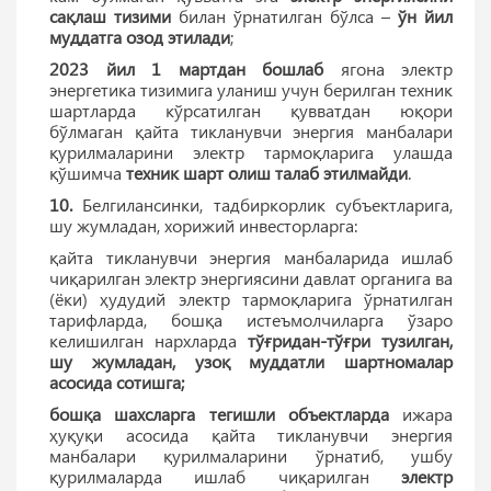
сақлаш тизими
билан ўрнатилган бўлса –
ўн йил
муддатга озод этилади
;
2023 йил 1 мартдан бошлаб
ягона электр
энергетика тизимига уланиш учун берилган техник
шартларда кўрсатилган қувватдан юқори
бўлмаган қайта тикланувчи энергия манбалари
қурилмаларини электр тармоқларига улашда
қўшимча
техник шарт олиш талаб этилмайди
.
10.
Белгилансинки, тадбиркорлик субъектларига,
шу жумладан, хорижий инвесторларга:
қайта тикланувчи энергия манбаларида ишлаб
чиқарилган электр энергиясини давлат органига ва
(ёки) ҳудудий электр тармоқларига ўрнатилган
тарифларда, бошқа истеъмолчиларга ўзаро
келишилган нархларда
тўғридан-тўғри тузилган,
шу жумладан, узоқ муддатли шартномалар
асосида сотишга;
бошқа шахсларга тегишли объектларда
ижара
ҳуқуқи асосида қайта тикланувчи энергия
манбалари қурилмаларини ўрнатиб, ушбу
қурилмаларда ишлаб чиқарилган
электр