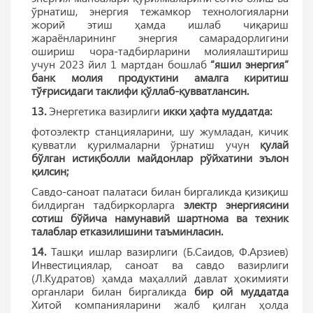
ўрнатиш, энергия тежамкор технологияларни
жорий этиш ҳамда ишлаб чиқариш
жараёнларининг энергия самарадорлигини
ошириш чора-тадбирларини молиялаштириш
учун 2023 йил 1 мартдан бошлаб
“яшил энергия”
банк молия продуктини амалга киритиш
тўғрисидаги таклифи қўллаб-қувватлансин.
13.
Энергетика вазирлиги
икки ҳафта муддатда:
фотоэлектр станцияларини, шу жумладан, кичик
қувватли қурилмаларни ўрнатиш учун
қулай
бўлган истиқболли майдонлар рўйхатини эълон
қилсин;
Савдо-саноат палатаси билан биргаликда қизиқиш
билдирган тадбиркорларга
электр энергиясини
сотиш бўйича намунавий шартнома ва техник
талаблар етказилишини таъминласин.
14.
Ташқи ишлар вазирлиги (Б.Саидов, Ф.Арзиев)
Инвестициялар, саноат ва савдо вазирлиги
(Л.Кудратов) ҳамда маҳаллий давлат ҳокимияти
органлари билан биргаликда
бир ой муддатда
Хитой компанияларини жалб қилган ҳолда