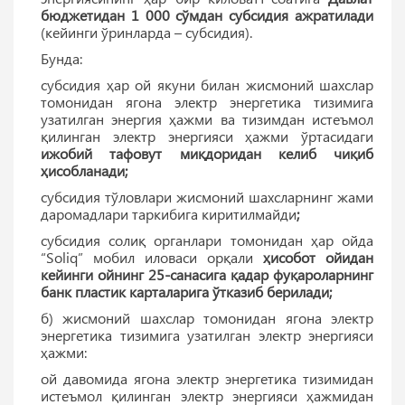
бюджетидан 1 000 сўмдан субсидия ажратилади
(кейинги ўринларда – субсидия).
Бунда:
субсидия ҳар ой якуни билан жисмоний шахслар
томонидан ягона электр энергетика тизимига
узатилган энергия ҳажми ва тизимдан истеъмол
қилинган электр энергияси ҳажми ўртасидаги
ижобий тафовут миқдоридан келиб чиқиб
ҳисобланади;
субсидия тўловлари жисмоний шахсларнинг жами
даромадлари таркибига киритилмайди
;
субсидия солиқ органлари томонидан ҳар ойда
“Soliq” мобил иловаси орқали
ҳисобот ойидан
кейинги ойнинг 25-санасига қадар фуқароларнинг
банк пластик карталарига ўтказиб берилади;
б) жисмоний шахслар томонидан ягона электр
энергетика тизимига узатилган электр энергияси
ҳажми:
ой давомида ягона электр энергетика тизимидан
истеъмол қилинган электр энергияси ҳажмидан