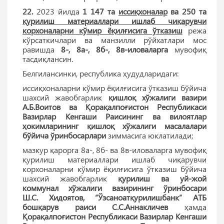
22.
2023 йилда
1 147 та
иссиқхоналар
ва 250 та
қурилиш материаллари ишлаб чиқарувчи
корхоналарни кўмир ёқилғисига ўтказиш
режа
кўрсаткичлари ва манзилли рўйхатлари мос
равишда
8-, 8а-, 8б-, 8в-иловаларга
мувофиқ
тасдиқлансин.
Белгилансинки, республика ҳудудларидаги:
иссиқхоналарни кўмир ёқилғисига ўтказиш бўйича
шахсий жавобгарлик
қишлоқ хўжалиги вазири
А.Б.Воитов ва Қорақалпоғистон Республикаси
Вазирлар Кенгаши Раисининг ва вилоятлар
ҳокимларининг қишлоқ хўжалиги масалалари
бўйича ўринбосарлари
зиммасига юклатилади;
мазкур қарорга 8а-, 8б- ва 8в-иловаларга мувофиқ
қурилиш материаллари ишлаб чиқарувчи
корхоналарни кўмир ёқилғисига ўтказиш бўйича
шахсий жавобгарлик
қурилиш ва уй-жой
коммунал хўжалиги вазирининг ўринбосари
Ш.С. Хидоятов, “Ўзсаноатқурилишбанк” АТБ
бошқарув раиси С.С.Аннакличев
ҳамда
Қорақалпоғистон Республикаси Вазирлар Кенгаши