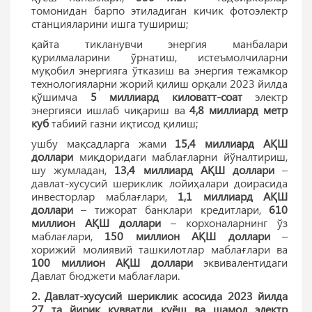
томонидан барпо этиладиган кичик фотоэлектр
станцияларини ишга тушириш;
қайта тикланувчи энергия манбалари
қурилмаларини ўрнатиш, истеъмолчиларни
муқобил энергияга ўтказиш ва энергия тежамкор
технологияларни жорий қилиш орқали 2023 йилда
қўшимча
5 миллиард киловатт-соат
электр
энергияси ишлаб чиқариш ва
4,8 миллиард метр
куб
табиий газни иқтисод қилиш;
ушбу мақсадларга жами
15,4 миллиард АҚШ
доллари
миқдоридаги маблағларни йўналтириш,
шу жумладан,
13,4 миллиард АҚШ доллари
–
давлат-хусусий шериклик лойиҳалари доирасида
инвесторлар маблағлари,
1,1 миллиард АҚШ
доллари
– тижорат банклари кредитлари,
610
миллион АҚШ доллари
– корхоналарнинг ўз
маблағлари,
150 миллион АҚШ доллари
–
хорижий молиявий ташкилотлар маблағлари ва
100 миллион АҚШ доллари
эквивалентидаги
Давлат бюджети маблағлари.
2. Давлат-хусусий шериклик асосида 2023 йилда
27 та
йирик қувватли қуёш ва шамол электр