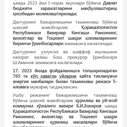
ҳамда 2023 йил I чорак якунлари бўйича
Давлат
бюджети харажатларини мақбуллаштириш
ҳисобидан молиялаштирилади;
Дастурнинг бажарилишини таъминлаш бўйича
шахсий жавобгарлик
Қорақалпоғистон
Республикаси Вазирлар Кенгаши Раисининг,
вилоятлар ва Тошкент шаҳри ҳокимларининг
биринчи ўринбосарлари
зиммасига юклатилади;
Дастурнинг узлуксиз ва шаффоф ишлашини
назорат қилиш Бош прокурор ўринбосари
Ш.Аминов зиммасига юклатилади.
17. 2023 йилда фойдаланишга топшириладиган
765 та
кўп қаватли
уйларни
қайта тикланувчи
энергия манбалари билан таъминлаш режаси 5-
иловага
мувофиқ тасдиқлансин.
Ушбу режанинг бажарилишини таъминлаш
бўйича шахсий жавобгарлик
қурилиш ва уй-жой
коммунал хўжалиги вазири Б.И.Зокиров
ҳамда
Қорақалпоғистон Республикаси Вазирлар Кенгаши
Раисининг, вилоятлар ва Тошкент шаҳри
ҳокимларининг қурилиш масалалари бўйича