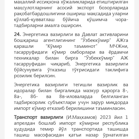
маҳаллий иссиқхона хўжаликларида етиштирилган
маҳсулотларнинг асосий экспорт бозорларида
рақобатбардошлигини ошириш мақсадида уларни
қўллаб-қувватлаш бўйича қўшимча чора-
тадбирларни амалга оширсин.
24.
Энергетика вазирлиги ва Давлат активларини
бошқариш агентлигининг “Ўзбеккўмир” АЖга
қарашли “Кўмир таъминот” МЧЖни,
тасарруфидаги кўмир омборлари ва ёрдамчи
техникалар билан бирга “Ўзбеккўмир” АЖ
тасарруфидан чиқариб, Энергетика вазирлиги
бўйсунувига ўтказиш тўғрисидаги таклифига
розилик берилсин.
Энергетика вазирлиги тегишли вазирлик ва
идоралар билан биргаликда мазкур қарорга 8-,
8а-, 8б- ва 8в-иловаларда белгиланган
тадбиркорлик субъектлари учун зарур миқдорда
импорт кўмир етказиб берилишини таъминласин.
Транспорт вазирлиги
(И.Маҳкамов) 2023 йил 1
апрелдан бошлаб импорт кўмирни республика
ҳудудида темир йўл транспортида ташишда
ташиш масофасидан қатъи назар ўрнатилган