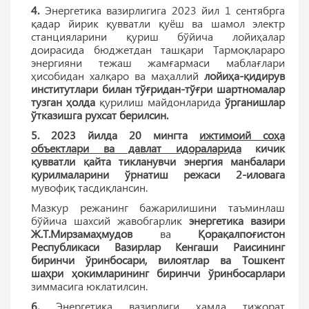
4.
Энергетика вазирлигига 2023 йил 1 сентябрга
қадар йирик қувватли қуёш ва шамол электр
станцияларини қуриш бўйича лойиҳалар
доирасида бюджетдан ташқари Тармоқлараро
энергияни тежаш жамғармаси маблағлари
ҳисобидан халқаро ва маҳаллий
лойиҳа-қидирув
институтлари билан тўғридан-тўғри шартномалар
тузган ҳолда
қурилиш майдонларида
ўрганишлар
ўтказишга рухсат берилсин.
5. 2023 йилда 20 мингта
ижтимоий соҳа
объектлари ва давлат идораларида
кичик
қувватли қайта тикланувчи энергия манбалари
қурилмаларини ўрнатиш режаси 2-иловага
мувофиқ тасдиқлансин.
Мазкур режанинг бажарилишини таъминлаш
бўйича шахсий жавобгарлик
энергетика вазири
Ж.Т.Мирзамаҳмудов
ва
Қорақалпоғистон
Республикаси Вазирлар Кенгаши Раисининг
биринчи ўринбосари, вилоятлар ва Тошкент
шаҳри ҳокимларининг биринчи ўринбосарлари
зиммасига юклатилсин.
6.
Энергетика вазирлиги ҳамда тижорат