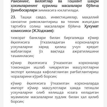
Раисининг, вилоятлар ва Тошкент шаҳри
ҳокимларининг қурилиш масалалари бўйича
ўринбосарлари
зиммасига юклатилади.
23.
Ташқи савдо, инвестициялар, маҳаллий
саноатни ривожлантириш ва техник жиҳатдан
тартибга солиш масалалари бўйича
Ҳукумат
комиссияси (Ж.Ходжаев):
тижорат банклари билан биргаликда кўмир
ёқилғисига ўтказиладиган корхоналарга
ускуналарни харид қилиш учун кредит
маблағлари ўз вақтида ажратилишини
таъминласин;
кўмир ёқилғисига ўтказилган корхоналар
томонидан ишлаб чиқарилган маҳсулотларни
экспорт қилишда кафолатланган рағбатлантириш
чораларини кўриб борсин;
кўмир ёқилғисига ўтказилган корхоналарда
импорт кўмир маҳсулотлари ҳамда тегишли
ускуналарни олиб келишда юзага келадиган
муаммоли масалаларни зудлик билан ҳал қилиб
борсин;