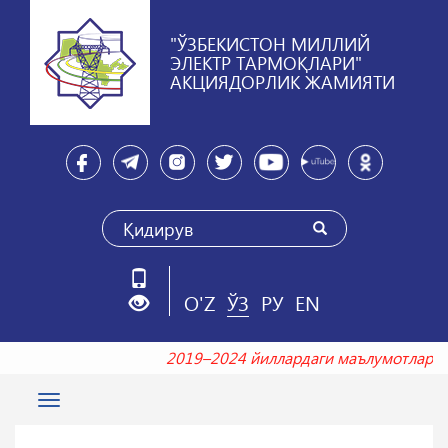
"ЎЗБЕКИСТОН МИЛЛИЙ
ЭЛЕКТР ТАРМОҚЛАРИ"
АКЦИЯДОРЛИК ЖАМИЯТИ
O'Z
ЎЗ
РУ
EN
2019–2024 йиллардаги маълумотлар
Toggle
navigation