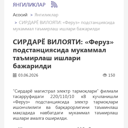
ЯНГИЛИКЛАР
Асосий
Янгиликлар
СИРДАРЁ ВИЛОЯТИ: «Феруз» подстанциясида
мукаммал таъмирлаш ишлари бажарилди
СИРДАРЁ ВИЛОЯТИ: «Феруз»
подстанциясида мукаммал
таъмирлаш ишлари
бажарилди
03.06.2026
150
“Сирдарё магистрал электр тармоқлари” филиали
тасарруфидаги 220/110/10 кВ кучланишли
«Феруз» подстанциясида электр тармоқлари
ишончлилиги ва барқарорлигини таъминлаш
мақсадида навбатдаги мукаммал таъмирлаш
ишлари амалга оширилди.