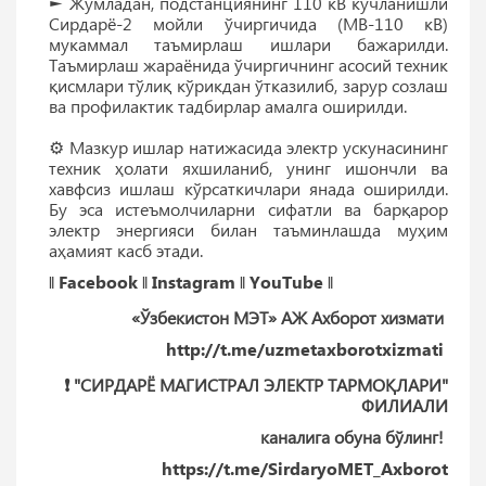
► Жумладан, подстанциянинг 110 кВ кучланишли
Сирдарё-2 мойли ўчиргичида (МВ-110 кВ)
мукаммал таъмирлаш ишлари бажарилди.
Таъмирлаш жараёнида ўчиргичнинг асосий техник
қисмлари тўлиқ кўрикдан ўтказилиб, зарур созлаш
ва профилактик тадбирлар амалга оширилди.
⚙️ Мазкур ишлар натижасида электр ускунасининг
техник ҳолати яхшиланиб, унинг ишончли ва
хавфсиз ишлаш кўрсаткичлари янада оширилди.
Бу эса истеъмолчиларни сифатли ва барқарор
электр энергияси билан таъминлашда муҳим
аҳамият касб этади.
‖
Facebook
‖
Instagram
‖
YouTube
‖
«Ўзбекистон МЭТ» АЖ Ахборот хизмати
http://t.me/uzmetaxborotxizmati
❗️ "СИРДАРЁ МАГИСТРАЛ ЭЛEКТР ТАРМОҚЛАРИ"
ФИЛИАЛИ
каналига обуна бўлинг!
https://t.me/SirdaryoMET_Axborot