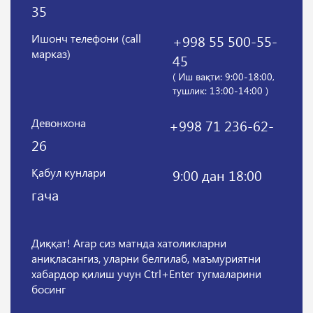
35
Ишонч телефони (call
+998 55 500-55-
марказ)
45
( Иш вақти: 9:00-18:00,
тушлик: 13:00-14:00 )
Девонхона
+998 71 236-62-
26
Қабул кунлари
9:00 дан 18:00
гача
Диққат! Агар сиз матнда хатоликларни
аниқласангиз, уларни белгилаб, маъмуриятни
хабардор қилиш учун Ctrl+Enter тугмаларини
босинг