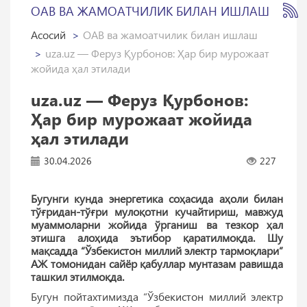
ОАВ ВА ЖАМОАТЧИЛИК БИЛАН ИШЛАШ
Асосий
ОАВ ва жамоатчилик билан ишлаш
uza.uz — Феруз Қурбонов: Ҳар бир мурожаат
жойида ҳал этилади
uza.uz — Феруз Қурбонов:
Ҳар бир мурожаат жойида
ҳал этилади
30.04.2026
227
Бугунги кунда энергетика соҳасида аҳоли билан
тўғридан-тўғри мулоқотни кучайтириш, мавжуд
муаммоларни жойида ўрганиш ва тезкор ҳал
этишга алоҳида эътибор қаратилмоқда. Шу
мақсадда “Ўзбекистон миллий электр тармоқлари”
АЖ томонидан сайёр қабуллар мунтазам равишда
ташкил этилмоқда.
Бугун пойтахтимизда “Ўзбекистон миллий электр