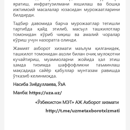
яратиш, инфратузилмани яхшилаш ва бошқа
ижтимоий масалалар юзасидан мурожаатларини
билдирди.
Тадбир давомида барча мурожаатлар тегишли
тартибда қайд этилиб, масъул ташкилотлар
томонидан кўриб чиқиш ва амалий чоралар
кўриш учун назоратга олинди.
Жамият ахборот хизмати маълум қилганидек,
ташкилот томонидан аҳоли билан очиқ мулоқотни
кучайтириш, муаммоларни жойида ҳал этиш
ҳамда тизимда шаффофликни таъминлаш
мақсадида сайёр қабуллар мунтазам равишда
ўтказиб келинмоқда.
Насиба Зиёдуллаева, ЎзА
Манба:
https://uza.uz/
«Ўзбекистон МЭТ» АЖ Ахборот хизмати
http://t.me/uzmetaxborotxizmati