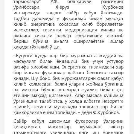
тармоқлари” АЖ
бошқаруви раисининг
ўринбосари Феруз Қурбонов
иштирокида галдаги сайёр қабул ўтказилди.
Тадбир давомида у фуқаролар билан мулоқот
қилиб, энергетика соҳасида олиб борилаётган
ислоҳотлар, тизимни модернизация қилиш ва
аҳолига сифатли электр энергиясини етказиб
бериш бўйича амалга оширилаётган ишлар
ҳақида тўхталиб ўтди.
–Бугунги кунда ҳар бир мурожаатга жиддий ва
масъулият билан ёндашиш биз учун устувор
вазифа ҳисобланади. Энергетика тизимидаги ҳар
бир масала фуқаролар ҳаётига бевосита таъсир
қилади. Шу боис, биз мурожаатларни фақат қабул
қилиб қолмасдан, балки уларни жойида ўрганиш
ва имкони бўлган ҳолларда зудлик билан ҳал
этишни мақсад қилганмиз. Агар масала қўшимча
ўрганишни талаб этса, у ҳолда албатта назоратга
олиниб, тегишли мутасадди ташкилотлар билан
ҳамкорликда ечим топилади, – деди Ф.Қурбонов.
Сайёр қабул давомида фуқаролар ўзларини
қизиқтирган масалалар, жумладан электр
таъминотидаги узилишлар, янги иш ўринлари