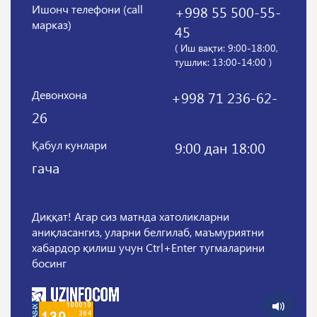
Ишонч телефони (call
+998 55 500-55-
марказ)
45
( Иш вақти: 9:00-18:00,
тушлик: 13:00-14:00 )
Девонхона
+998 71 236-62-
26
Қабул кунлари
9:00 дан 18:00
гача
Диққат! Агар сиз матнда хатоликларни
аниқласангиз, уларни белгилаб, маъмуриятни
хабардор қилиш учун Ctrl+Enter тугмаларини
босинг