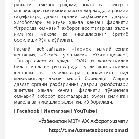
рўйхати, телефон рақами, почта ва электрон
манзиллари, ижтимоий мессенжерлардаги расмий
саҳифалари, давлат органи раҳбарининг даврий
ҳисоботлари эшитуви ҳамда кенгаш фаолияти
тўғрисида оммавий ахборот воситаларида эълон
қилинган мақола ва чиқишларнинг ёритиб
борилиши йўлга қўйилган.
Расмий веб-сайтдаги «Тармоқ илмий-техник
кенгаши», «Касаба уюшмаси», «Хотин-қизлар",
«Ёшлар сиёсати» ҳамда "ОАВ ва жамоатчилик
билан ишлаш» рукнларида турли жамоатчилик
кенгаши ва тузилмалари фаолиятига оид
маълумотлар эълон қилиб борилади. Уларда
давлат органи раҳбарининг даврий ҳисоботлари
эшитуви ҳамда кенгаш фаолияти тўғрисида
оммавий ахборот воситаларида эълон қилинган
мақола ва чиқишлар эълон қилиб борилади.
‖
Facebook
‖
Инстаграм
‖
YouTube
‖
«Ўзбекистон МЭТ» АЖ Ахборот хизмати
http://t.me/uzmetaxborotxizmati