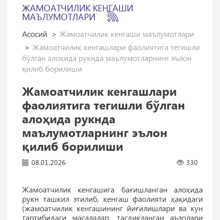
ЖАМОАТЧИЛИК КЕНГАШИ
МАЪЛУМОТЛАРИ
Асосий
Жамоатчилик кенгаши маълумотлари
Жамоатчилик кенгашлари фаолиятига тегишли
бўлган алоҳида рукнда маълумотларнинг эълон
қилиб борилиши
Жамоатчилик кенгашлари
фаолиятига тегишли бўлган
алоҳида рукнда
маълумотларнинг эълон
қилиб борилиши
08.01.2026
330
Жамоатчилик кенгашига бағишланган алоҳида
рукн ташкил этилиб, кенгаш фаолияти ҳақидаги
(жамоатчилик кенгашининг йиғилишлари ва кун
тартибидаги масалалар, тасдиқланган аъзолари